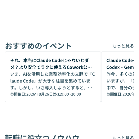
おすすめのイベント
もっと見る
開催前
開催前
それ、本当にClaude Codeじゃないとダ
Claude Co
メ？より安全でラクに使えるCowork公開
Codex・Gem
デモ
いま、AIを活用した業務効率化の文脈で「C
昨今、多くの生
laude Code」が大きな注目を集めていま
いますが、「Code
す。しかし、いざ導入しようとすると、セ
中で、自分のタ
キュリティ面の懸念や権限管理のハードル
開催日:
2026年8月26日(水)19:00
~
20:00
いいのか」を自
開催日:
2026年8
から、気軽に使えないケースも多いのでは
か？ 「なんとなく誰かが良いと言っていた
ないでしょうか。 Coworkは、非エンジニ
から」「SNS
アでも簡単に安全に扱えるよう作られた機
ら」と、周りの
能です。そして実は、日常の業務領域であ
ている方も少な
れば「Coworkで十分にカバーできる」だ
Iのポテンシャル
転職に役立つノウハウ
けでなく、想像以上の範囲まで自動化でき
は、評判ではな
もっと見る