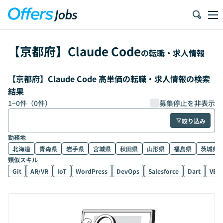
【
京都府
】
Claude Code
の転職・求人情報
【京都府】Claude Code 高単価の転職・求人情報の検索
結果
1
~
0
件（
0
件）
募集停止を非表示
絞り込み
勤務地
北海道
青森県
岩手県
宮城県
秋田県
山形県
福島県
茨城県
類似スキル
Git
AR/VR
IoT
WordPress
DevOps
Salesforce
Dart
VB.