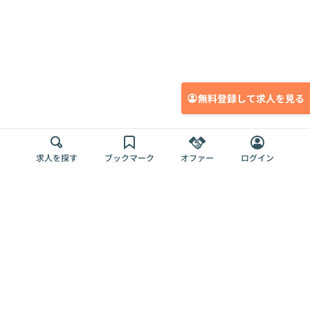
無料登録して求人を見る
求人を探す
ブックマーク
オファー
ログイン
メディア
サービス
キャリアアップ
採用担当者さま
各種媒体
を目指す
トップページ
Offers AI
Offers
ログイン
利用規約
新規登録・ロ
RPO
Magazine