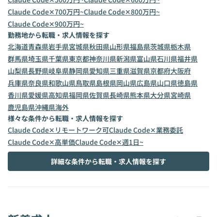
Claude Code✕700万円~
Claude Code✕800万円~
Claude Code✕900万円~
勤務地から転職・求人情報を探す
北海道
青森県
岩手県
宮城県
秋田県
山形県
福島県
茨城県
栃木県
群馬県
埼玉県
千葉県
東京都
神奈川県
新潟県
富山県
石川県
福井県
山梨県
長野県
岐阜県
静岡県
愛知県
三重県
滋賀県
京都府
大阪府
兵庫県
奈良県
和歌山県
鳥取県
島根県
岡山県
広島県
山口県
徳島県
香川県
愛媛県
高知県
福岡県
佐賀県
長崎県
熊本県
大分県
宮崎県
鹿児島県
沖縄県
海外
様々な条件から転職・求人情報を探す
Claude Code✕リモートワーク可
Claude Code✕業務委託
Claude Code✕高単価
Claude Code✕週1日~
詳細な条件から転職・求人情報を探す