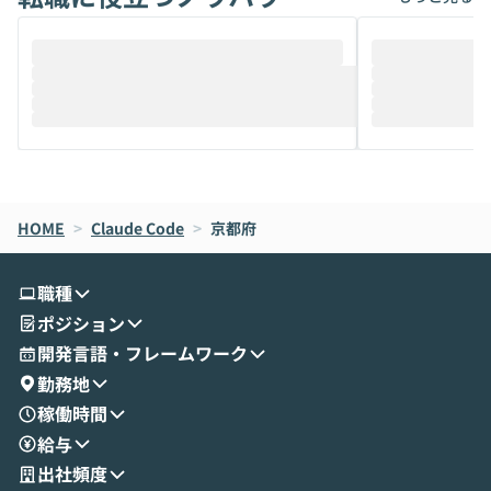
ることは、まだあまり知られていません。
ているAIを選ぶこ
そこで本イベントでは、メルカリで生成AI
もやり取りを重
推進を担当されているハヤカワ五味氏をお
まで文脈を忘れず
迎えし、Coworkを使った業務自動化の実
キストだけでな
際を、公開デモを交えてわかりやすくお伝
うときに一番打率が
えします。 前半のLTでは、ハヤカワ氏より
え、次々と新し
メルカリでの判断基準をもとに「なぜClau
それぞれの本当
de CodeはNGになりがちで、なぜCowork
スクごとに最適
なら安全なのか」を解説いただいた上で、C
すのは至難の業です。 そこで
HOME
oworkの基本的な機能をご紹介いただきま
>
Claude Code
>
京都府
は、LLMのフ
す。 続く公開デモでは、実際にCoworkを
ント構築の最前
使ってワークフローを構築する様子をお見
社松尾研究所の尾
職種
せいただきます。数分でワークフローが完
e・Codex・G
ポジション
成する手軽さや、Gmail等の外部サービス
分けの考え方を紐
とセキュアに連携できるポイントなど、実
使わなくなった
開発言語・フレームワーク
演を通じて具体的なイメージをお届けしま
らではの視点でお
勤務地
す。 後半のディスカッションでは、セキュ
のAIに絞るべ
稼働時間
リティの考え方や社内導入の進め方など、
迷っている方か
給与
現場目線でさらに深掘りしていきます。
最適化したい方
「自分の業務をAIで自動化してみたいけ
ご参加をお待ち
出社頻度