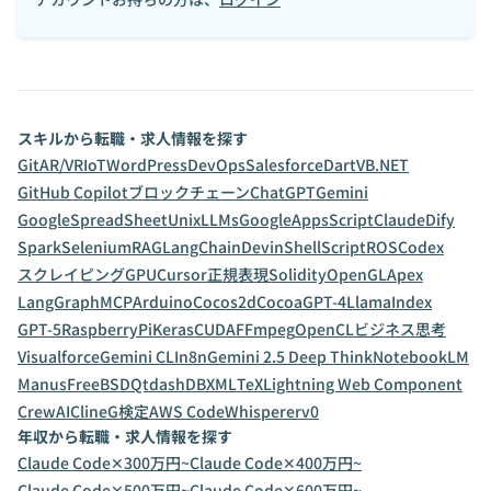
スキルから転職・求人情報を探す
Git
AR/VR
IoT
WordPress
DevOps
Salesforce
Dart
VB.NET
GitHub Copilot
ブロックチェーン
ChatGPT
Gemini
GoogleSpreadSheet
Unix
LLMs
GoogleAppsScript
Claude
Dify
Spark
Selenium
RAG
LangChain
Devin
ShellScript
ROS
Codex
スクレイピング
GPU
Cursor
正規表現
Solidity
OpenGL
Apex
LangGraph
MCP
Arduino
Cocos2d
Cocoa
GPT-4
LlamaIndex
GPT-5
RaspberryPi
Keras
CUDA
FFmpeg
OpenCL
ビジネス思考
Visualforce
Gemini CLI
n8n
Gemini 2.5 Deep Think
NotebookLM
Manus
FreeBSD
Qt
dashDB
XML
TeX
Lightning Web Component
CrewAI
Cline
G検定
AWS CodeWhisperer
v0
年収から転職・求人情報を探す
Claude Code✕300万円~
Claude Code✕400万円~
Claude Code✕500万円~
Claude Code✕600万円~