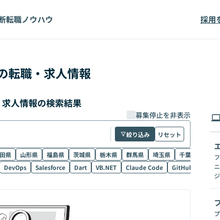
断
転職ノウハウ
採用
の転職・求人情報
職・求人情報の検索結果
募集停止を非表示
絞り込み
リセット
田県
山形県
福島県
茨城県
栃木県
群馬県
埼玉県
千葉県
東京
フ
ニ
DevOps
Salesforce
Dart
VB.NET
Claude Code
GitHub Copilot
ジ
プ