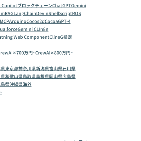
 Copilot
ブロックチェーン
ChatGPT
Gemini
um
RAG
LangChain
Devin
ShellScript
ROS
MCP
Arduino
Cocos2d
Cocoa
GPT-4
sualforce
Gemini CLI
n8n
htning Web Component
Cline
G検定
CrewAI✕700万円~
CrewAI✕800万円~
葉県
東京都
神奈川県
新潟県
富山県
石川県
良県
和歌山県
鳥取県
島根県
岡山県
広島県
児島県
沖縄県
海外
~