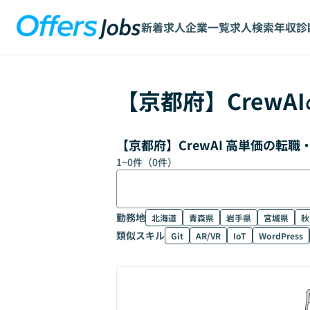
新着求人
企業一覧
求人検索
年収診
【
京都府
】
CrewAI
【京都府】CrewAI 高単価の転
1
~
0
件（
0
件）
勤務地
北海道
青森県
岩手県
宮城県
秋
類似スキル
Git
AR/VR
IoT
WordPress