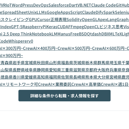
/VR
IoT
WordPress
DevOps
Salesforce
Dart
VB.NET
Claude Code
GitHub
leSpreadSheet
Unix
LLMs
GoogleAppsScript
Claude
Dify
Spark
Seleni
x
スクレイピング
GPU
Cursor
正規表現
Solidity
OpenGL
Apex
LangGraph
Index
GPT-5
RaspberryPi
Keras
CUDA
FFmpeg
OpenCL
ビジネス思考
Vi
i 2.5 Deep Think
NotebookLM
Manus
FreeBSD
Qt
dashDB
XML
TeX
Lig
CodeWhisperer
v0
AI✕300万円~
CrewAI✕400万円~
CrewAI✕500万円~
CrewAI✕600万円~
AI✕900万円~
道
青森県
岩手県
宮城県
秋田県
山形県
福島県
茨城県
栃木県
群馬県
埼玉県
千
県
山梨県
長野県
岐阜県
静岡県
愛知県
三重県
滋賀県
京都府
大阪府
兵庫県
奈
県
徳島県
香川県
愛媛県
高知県
福岡県
佐賀県
長崎県
熊本県
大分県
宮崎県
鹿
wAI✕リモートワーク可
CrewAI✕業務委託
CrewAI✕高単価
CrewAI✕週1日
詳細な条件から転職・求人情報を探す