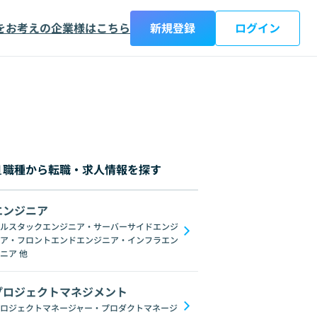
をお考えの企業様はこちら
新規登録
ログイン
職種から転職・求人情報を探す
エンジニア
都
神奈川県
新潟県
富山県
石川県
福井県
山梨県
長野県
岐阜
ルスタックエンジニア・サーバーサイドエンジ
ア・フロントエンドエンジニア・インフラエン
ブロックチェーン
ChatGPT
Gemini
GoogleSpreadSheet
Unix
L
ニア
他
プロジェクトマネジメント
ロジェクトマネージャー・プロダクトマネージ