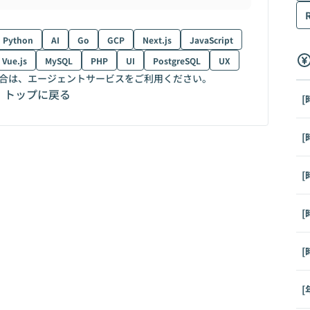
Python
AI
Go
GCP
Next.js
JavaScript
Vue.js
MySQL
PHP
UI
PostgreSQL
UX
合は、エージェントサービスをご利用ください。
トップに戻る
[
[
[
[
[
[