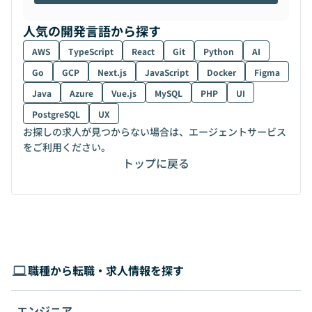
人気の開発言語から探す
AWS
TypeScript
React
Git
Python
AI
Go
GCP
Next.js
JavaScript
Docker
Figma
Java
Azure
Vue.js
MySQL
PHP
UI
PostgreSQL
UX
お探しの求人が見つからない場合は、エージェントサービス
をご利用ください。
トップに戻る
職種から転職・求人情報を探す
エンジニア