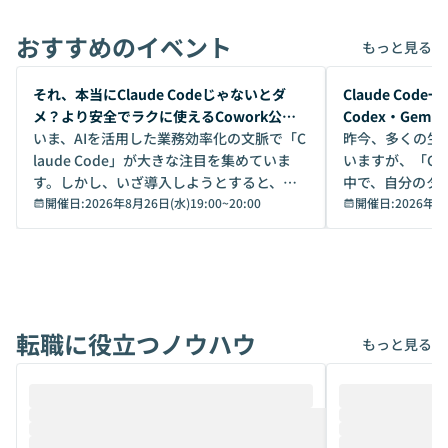
おすすめのイベント
もっと見る
開催前
開催前
それ、本当にClaude Codeじゃないとダ
Claude Co
メ？より安全でラクに使えるCowork公開
Codex・Gem
デモ
いま、AIを活用した業務効率化の文脈で「C
昨今、多くの生
laude Code」が大きな注目を集めていま
いますが、「Code
す。しかし、いざ導入しようとすると、セ
中で、自分のタ
キュリティ面の懸念や権限管理のハードル
開催日:
2026年8月26日(水)19:00
~
20:00
いいのか」を自
開催日:
2026年8
から、気軽に使えないケースも多いのでは
か？ 「なんとなく誰かが良いと言っていた
ないでしょうか。 Coworkは、非エンジニ
から」「SNS
アでも簡単に安全に扱えるよう作られた機
ら」と、周りの
能です。そして実は、日常の業務領域であ
ている方も少な
れば「Coworkで十分にカバーできる」だ
Iのポテンシャル
転職に役立つノウハウ
けでなく、想像以上の範囲まで自動化でき
は、評判ではな
もっと見る
ることは、まだあまり知られていません。
ているAIを選ぶこ
そこで本イベントでは、メルカリで生成AI
もやり取りを重
推進を担当されているハヤカワ五味氏をお
まで文脈を忘れず
迎えし、Coworkを使った業務自動化の実
キストだけでな
際を、公開デモを交えてわかりやすくお伝
うときに一番打率が