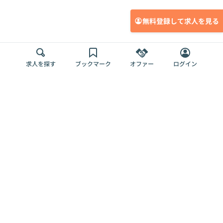
無料登録して求人を見る
求人を探す
ブックマーク
オファー
ログイン
メディア
サービス
キャリアアップ
採用担当者さま
各種媒体
を目指す
トップページ
Offers AI
Offers
ログイン
利用規約
新規登録・ロ
RPO
Magazine
プライバシー
グイン
Offers HR
予算型リテー
ポリシー
案件を探す
Magazine
導入事例
ナー
外部送信ツー
Offers 職務経
Offers デジタ
ルの一覧
歴
ル人材総研
お役立ち
人事AIコンサ
Offers AI
資料
ルティング