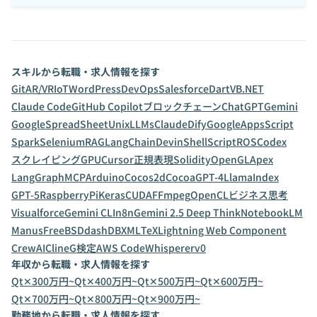
スキルから転職・求人情報を探す
Git
AR/VR
IoT
WordPress
DevOps
Salesforce
Dart
VB.NET
Claude Code
GitHub Copilot
ブロックチェーン
ChatGPT
Gemini
GoogleSpreadSheet
Unix
LLMs
Claude
Dify
GoogleAppsScript
Spark
Selenium
RAG
LangChain
Devin
ShellScript
ROS
Codex
スクレイピング
GPU
Cursor
正規表現
Solidity
OpenGL
Apex
LangGraph
MCP
Arduino
Cocos2d
Cocoa
GPT-4
LlamaIndex
GPT-5
RaspberryPi
Keras
CUDA
FFmpeg
OpenCL
ビジネス思考
Visualforce
Gemini CLI
n8n
Gemini 2.5 Deep Think
NotebookLM
Manus
FreeBSD
dashDB
XML
TeX
Lightning Web Component
CrewAI
Cline
G検定
AWS CodeWhisperer
v0
年収から転職・求人情報を探す
Qt✕300万円~
Qt✕400万円~
Qt✕500万円~
Qt✕600万円~
Qt✕700万円~
Qt✕800万円~
Qt✕900万円~
勤務地から転職・求人情報を探す