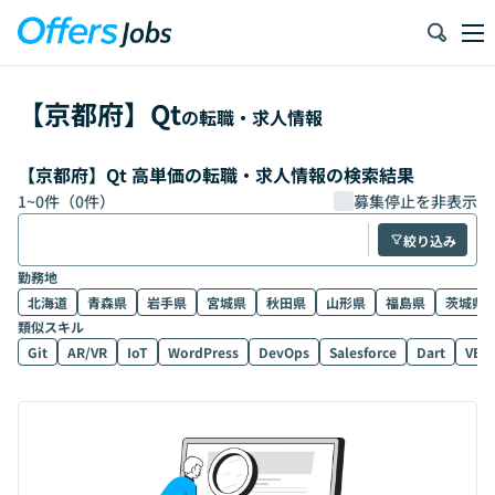
【
京都府
】
Qt
の転職・求人情報
【京都府】Qt 高単価の転職・求人情報の検索結果
1
~
0
件（
0
件）
募集停止を非表示
絞り込み
勤務地
北海道
青森県
岩手県
宮城県
秋田県
山形県
福島県
茨城県
類似スキル
Git
AR/VR
IoT
WordPress
DevOps
Salesforce
Dart
VB.