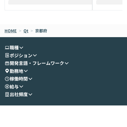
えします。 前半のLTでは、ハヤカワ氏より
え、次々と新し
メルカリでの判断基準をもとに「なぜClau
それぞれの本当
de CodeはNGになりがちで、なぜCowork
スクごとに最適
なら安全なのか」を解説いただいた上で、C
すのは至難の業です。 そこで
HOME
oworkの基本的な機能をご紹介いただきま
>
Qt
>
京都府
は、LLMのフ
す。 続く公開デモでは、実際にCoworkを
ント構築の最前
使ってワークフローを構築する様子をお見
社松尾研究所の尾
職種
せいただきます。数分でワークフローが完
e・Codex・G
ポジション
成する手軽さや、Gmail等の外部サービス
分けの考え方を紐
とセキュアに連携できるポイントなど、実
使わなくなった
開発言語・フレームワーク
演を通じて具体的なイメージをお届けしま
らではの視点でお
勤務地
す。 後半のディスカッションでは、セキュ
のAIに絞るべ
稼働時間
リティの考え方や社内導入の進め方など、
迷っている方か
給与
現場目線でさらに深掘りしていきます。
最適化したい方
「自分の業務をAIで自動化してみたいけ
ご参加をお待ち
出社頻度
ど、何から始めればいいかわからない」と
いう方にこそ参加いただきたいイベントで
す。