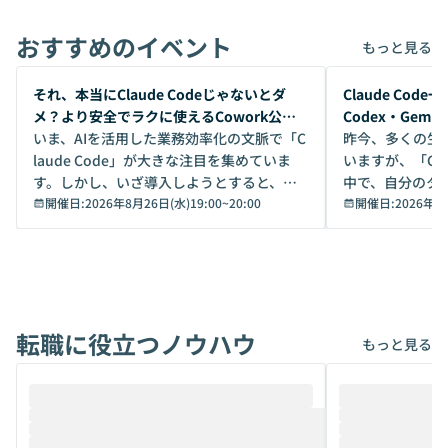
おすすめのイベント
もっと見る
開催前
開催前
それ、本当にClaude Codeじゃないとダ
Claude Co
メ？より安全でラクに使えるCowork公開
Codex・Gem
デモ
いま、AIを活用した業務効率化の文脈で「C
昨今、多くの生
laude Code」が大きな注目を集めていま
いますが、「Code
す。しかし、いざ導入しようとすると、セ
中で、自分のタ
キュリティ面の懸念や権限管理のハードル
開催日:
2026年8月26日(水)19:00
~
20:00
いいのか」を自
開催日:
2026年8
から、気軽に使えないケースも多いのでは
か？ 「なんとなく誰かが良いと言っていた
ないでしょうか。 Coworkは、非エンジニ
から」「SNS
アでも簡単に安全に扱えるよう作られた機
ら」と、周りの
能です。そして実は、日常の業務領域であ
ている方も少な
れば「Coworkで十分にカバーできる」だ
Iのポテンシャル
転職に役立つノウハウ
けでなく、想像以上の範囲まで自動化でき
は、評判ではな
もっと見る
ることは、まだあまり知られていません。
ているAIを選ぶこ
そこで本イベントでは、メルカリで生成AI
もやり取りを重
推進を担当されているハヤカワ五味氏をお
まで文脈を忘れず
迎えし、Coworkを使った業務自動化の実
キストだけでな
際を、公開デモを交えてわかりやすくお伝
うときに一番打率が