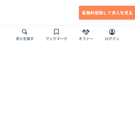
無料登録して求人を見る
求人を探す
ブックマーク
オファー
ログイン
メディア
サービス
キャリアアップ
採用担当者さま
各種媒体
を目指す
トップページ
Offers AI
Offers
ログイン
利用規約
新規登録・ロ
RPO
Magazine
プライバシー
グイン
Offers HR
予算型リテー
ポリシー
案件を探す
Magazine
導入事例
ナー
外部送信ツー
Offers 職務経
Offers デジタ
ルの一覧
歴
ル人材総研
お役立ち
人事AIコンサ
Offers AI
資料
ルティング