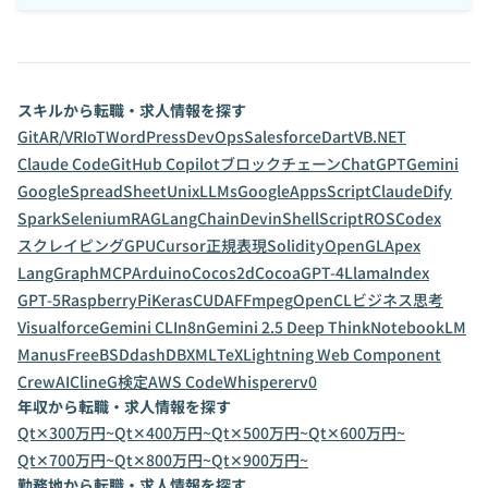
スキルから転職・求人情報を探す
Git
AR/VR
IoT
WordPress
DevOps
Salesforce
Dart
VB.NET
Claude Code
GitHub Copilot
ブロックチェーン
ChatGPT
Gemini
GoogleSpreadSheet
Unix
LLMs
GoogleAppsScript
Claude
Dify
Spark
Selenium
RAG
LangChain
Devin
ShellScript
ROS
Codex
スクレイピング
GPU
Cursor
正規表現
Solidity
OpenGL
Apex
LangGraph
MCP
Arduino
Cocos2d
Cocoa
GPT-4
LlamaIndex
GPT-5
RaspberryPi
Keras
CUDA
FFmpeg
OpenCL
ビジネス思考
Visualforce
Gemini CLI
n8n
Gemini 2.5 Deep Think
NotebookLM
Manus
FreeBSD
dashDB
XML
TeX
Lightning Web Component
CrewAI
Cline
G検定
AWS CodeWhisperer
v0
年収から転職・求人情報を探す
Qt✕300万円~
Qt✕400万円~
Qt✕500万円~
Qt✕600万円~
Qt✕700万円~
Qt✕800万円~
Qt✕900万円~
勤務地から転職・求人情報を探す