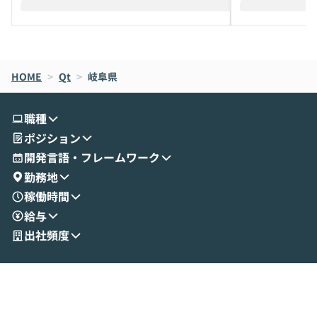
えします。 前半のLTでは、ハヤカワ氏より
え、次々と新し
メルカリでの判断基準をもとに「なぜClau
それぞれの本当
de CodeはNGになりがちで、なぜCowork
スクごとに最適
なら安全なのか」を解説いただいた上で、C
すのは至難の業です。 そこで
HOME
oworkの基本的な機能をご紹介いただきま
>
Qt
>
岐阜県
は、LLMのフ
す。 続く公開デモでは、実際にCoworkを
ント構築の最前
使ってワークフローを構築する様子をお見
社松尾研究所の尾
職種
せいただきます。数分でワークフローが完
e・Codex・G
ポジション
成する手軽さや、Gmail等の外部サービス
分けの考え方を紐
とセキュアに連携できるポイントなど、実
使わなくなった
開発言語・フレームワーク
演を通じて具体的なイメージをお届けしま
らではの視点でお
勤務地
す。 後半のディスカッションでは、セキュ
のAIに絞るべ
稼働時間
リティの考え方や社内導入の進め方など、
迷っている方か
給与
現場目線でさらに深掘りしていきます。
最適化したい方
「自分の業務をAIで自動化してみたいけ
ご参加をお待ち
出社頻度
ど、何から始めればいいかわからない」と
いう方にこそ参加いただきたいイベントで
す。