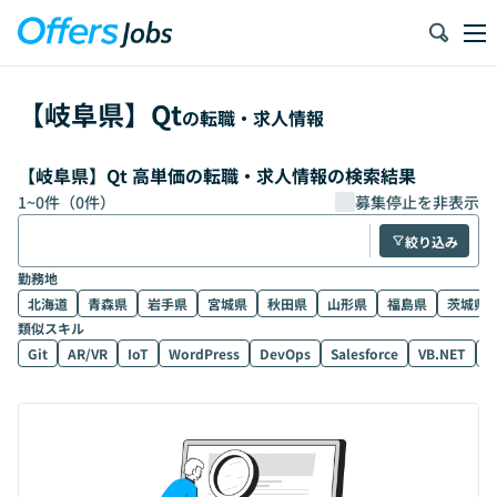
【
岐阜県
】
Qt
の転職・求人情報
【岐阜県】Qt 高単価の転職・求人情報の検索結果
1
~
0
件（
0
件）
募集停止を非表示
絞り込み
勤務地
北海道
青森県
岩手県
宮城県
秋田県
山形県
福島県
茨城県
類似スキル
Git
AR/VR
IoT
WordPress
DevOps
Salesforce
VB.NET
D