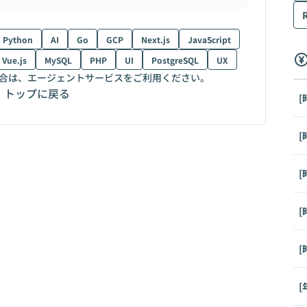
Python
AI
Go
GCP
Next.js
JavaScript
Vue.js
MySQL
PHP
UI
PostgreSQL
UX
合は、エージェントサービスをご利用ください。
トップに戻る
[
[
[
[
[
[