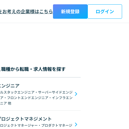
をお考えの企業様はこちら
新規登録
ログイン
職種から転職・求人情報を探す
エンジニア
都
神奈川県
新潟県
富山県
石川県
福井県
山梨県
長野県
岐阜
ルスタックエンジニア・サーバーサイドエンジ
ア・フロントエンドエンジニア・インフラエン
ブロックチェーン
ChatGPT
Gemini
GoogleSpreadSheet
Unix
L
ニア
他
プロジェクトマネジメント
ロジェクトマネージャー・プロダクトマネージ