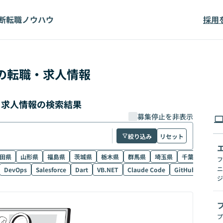
断
転職ノウハウ
採用
の転職・求人情報
職・求人情報の検索結果
募集停止を非表示
絞り込み
リセット
田県
山形県
福島県
茨城県
栃木県
群馬県
埼玉県
千葉県
東京
フ
ニ
DevOps
Salesforce
Dart
VB.NET
Claude Code
GitHub Copilot
ジ
プ