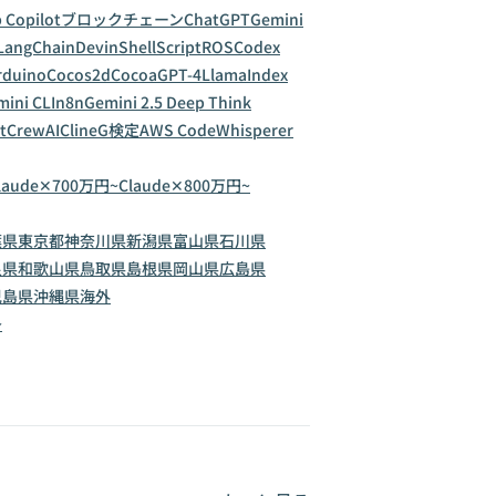
 Copilot
ブロックチェーン
ChatGPT
Gemini
LangChain
Devin
ShellScript
ROS
Codex
rduino
Cocos2d
Cocoa
GPT-4
LlamaIndex
ini CLI
n8n
Gemini 2.5 Deep Think
t
CrewAI
Cline
G検定
AWS CodeWhisperer
laude✕700万円~
Claude✕800万円~
葉県
東京都
神奈川県
新潟県
富山県
石川県
良県
和歌山県
鳥取県
島根県
岡山県
広島県
児島県
沖縄県
海外
~