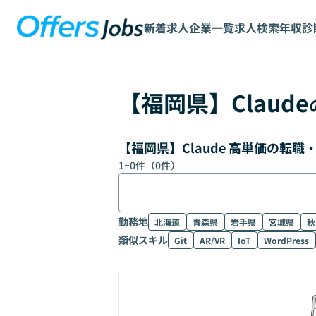
新着求人
企業一覧
求人検索
年収診
【
福岡県
】
Claude
【福岡県】Claude 高単価の転
1
~
0
件（
0
件）
勤務地
北海道
青森県
岩手県
宮城県
秋
類似スキル
Git
AR/VR
IoT
WordPress