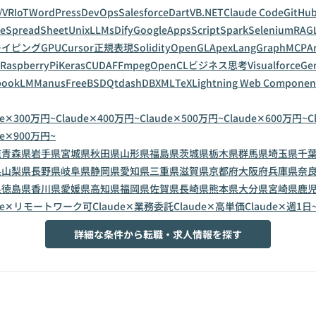
/VR
IoT
WordPress
DevOps
Salesforce
Dart
VB.NET
Claude Code
GitHub
leSpreadSheet
Unix
LLMs
Dify
GoogleAppsScript
Spark
Selenium
RAG
レイピング
GPU
Cursor
正規表現
Solidity
OpenGL
Apex
LangGraph
MCP
A
RaspberryPi
Keras
CUDA
FFmpeg
OpenCL
ビジネス思考
Visualforce
Gem
bookLM
Manus
FreeBSD
Qt
dashDB
XML
TeX
Lightning Web Componen
de✕300万円~
Claude✕400万円~
Claude✕500万円~
Claude✕600万円~
C
de✕900万円~
道
青森県
岩手県
宮城県
秋田県
山形県
福島県
茨城県
栃木県
群馬県
埼玉県
千
県
山梨県
長野県
岐阜県
静岡県
愛知県
三重県
滋賀県
京都府
大阪府
兵庫県
奈
県
徳島県
香川県
愛媛県
高知県
福岡県
佐賀県
長崎県
熊本県
大分県
宮崎県
鹿
ude✕リモートワーク可
Claude✕業務委託
Claude✕高単価
Claude✕週1日
詳細な条件から転職・求人情報を探す