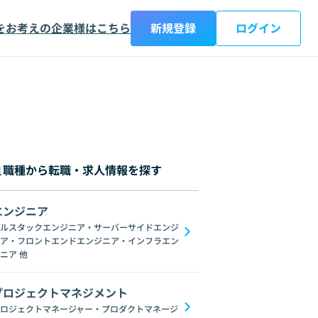
をお考えの企業様はこちら
新規登録
ログイン
職種から転職・求人情報を探す
エンジニア
都
神奈川県
新潟県
富山県
石川県
福井県
山梨県
長野県
岐阜
ルスタックエンジニア・サーバーサイドエンジ
ア・フロントエンドエンジニア・インフラエン
ブロックチェーン
ChatGPT
Gemini
GoogleSpreadSheet
Unix
L
ニア
他
プロジェクトマネジメント
ロジェクトマネージャー・プロダクトマネージ