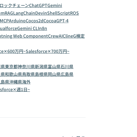
ロックチェーン
ChatGPT
Gemini
um
RAG
LangChain
Devin
ShellScript
ROS
MCP
Arduino
Cocos2d
Cocoa
GPT-4
sualforce
Gemini CLI
n8n
htning Web Component
CrewAI
Cline
G検定
rce✕600万円~
Salesforce✕700万円~
葉県
東京都
神奈川県
新潟県
富山県
石川県
良県
和歌山県
鳥取県
島根県
岡山県
広島県
児島県
沖縄県
海外
esforce✕週1日~