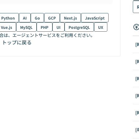
Python
AI
Go
GCP
Next.js
JavaScript
Vue.js
MySQL
PHP
UI
PostgreSQL
UX
合は、エージェントサービスをご利用ください。
トップに戻る
[
[
[
[
[
[