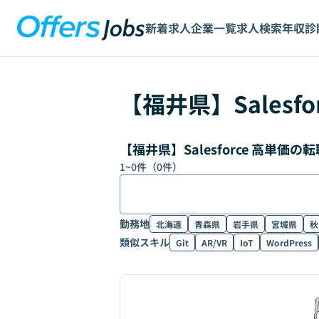
新着求人
企業一覧
求人検索
年収診
【
福井県
】
Salesfo
【福井県】Salesforce 高単
1
~
0
件（
0
件）
勤務地
北海道
青森県
岩手県
宮城県
秋
類似スキル
Git
AR/VR
IoT
WordPress