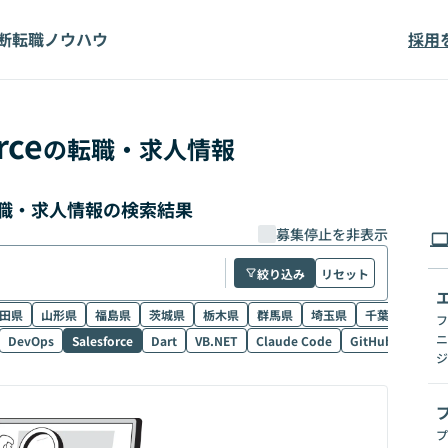
断
転職ノウハウ
採用
rce
の転職・求人情報
価の転職・求人情報の検索結果
募集停止を非表示
絞り込み
リセット
田県
山形県
福島県
茨城県
栃木県
群馬県
埼玉県
千葉県
東京
フ
ニ
DevOps
Salesforce
Dart
VB.NET
Claude Code
GitHub Copilot
ジ
プ