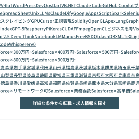
/VR
IoT
WordPress
DevOps
Dart
VB.NET
Claude Code
GitHub Copilot
ブ
leSpreadSheet
Unix
LLMs
Claude
Dify
GoogleAppsScript
Spark
Seleni
x
スクレイピング
GPU
Cursor
正規表現
Solidity
OpenGL
Apex
LangGraph
Index
GPT-5
RaspberryPi
Keras
CUDA
FFmpeg
OpenCL
ビジネス思考
Vi
i 2.5 Deep Think
NotebookLM
Manus
FreeBSD
Qt
dashDB
XML
TeX
Lig
CodeWhisperer
v0
sforce✕300万円~
Salesforce✕400万円~
Salesforce✕500万円~
Salesfo
sforce✕800万円~
Salesforce✕900万円~
道
青森県
岩手県
宮城県
秋田県
山形県
福島県
茨城県
栃木県
群馬県
埼玉県
千
県
山梨県
長野県
岐阜県
静岡県
愛知県
三重県
滋賀県
京都府
大阪府
兵庫県
奈
県
徳島県
香川県
愛媛県
高知県
福岡県
佐賀県
長崎県
熊本県
大分県
宮崎県
鹿
esforce✕リモートワーク可
Salesforce✕業務委託
Salesforce✕高単価
Sal
詳細な条件から転職・求人情報を探す