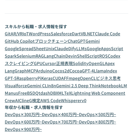
スキルから転職・求人情報を探す
Git
AR/VR
IoT
WordPress
Salesforce
Dart
VB.NET
Claude Code
GitHub Copilot
ブロックチェーン
ChatGPT
Gemini
GoogleSpreadSheet
Unix
Claude
Dify
LLMs
GoogleAppsScript
Spark
Selenium
RAG
LangChain
Devin
ShellScript
ROS
Codex
スクレイピング
GPU
Cursor
正規表現
Solidity
OpenGL
Apex
LangGraph
MCP
Arduino
Cocos2d
Cocoa
GPT-4
LlamaIndex
GPT-5
RaspberryPi
Keras
CUDA
FFmpeg
OpenCL
ビジネス思考
Visualforce
Gemini CLI
n8n
Gemini 2.5 Deep Think
NotebookLM
Manus
FreeBSD
Qt
dashDB
XML
TeX
Lightning Web Component
CrewAI
Cline
G検定
AWS CodeWhisperer
v0
年収から転職・求人情報を探す
DevOps✕300万円~
DevOps✕400万円~
DevOps✕500万円~
DevOps✕600万円~
DevOps✕700万円~
DevOps✕800万円~
DevOps✕900万円~