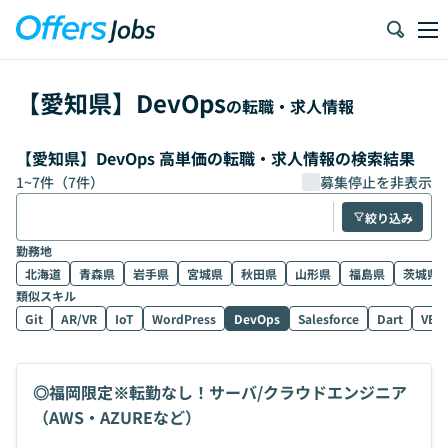
【
愛知県
】
DevOps
の転職・求人情報
【愛知県】DevOps 高単価の転職・求人情報の検索結果
1
~
7
件（
7
件）
募集停止を非表示
絞り込み
勤務地
北海道
青森県
岩手県
宮城県
秋田県
山形県
福島県
茨城県
類似スキル
Git
AR/VR
IoT
WordPress
DevOps
Salesforce
Dart
VB.
◎福岡限定※転勤なし！サーバ/クラウドエンジニア
（AWS・AZUREなど）