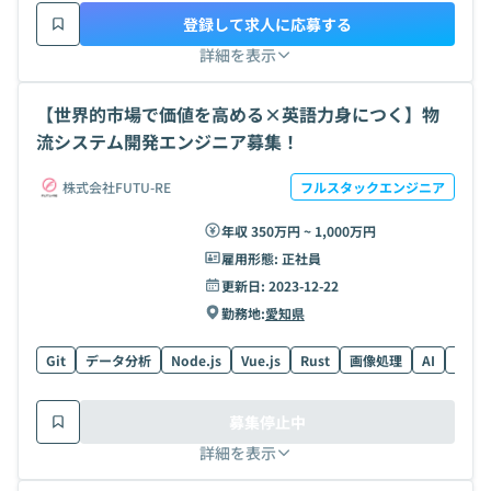
登録して求人に応募する
詳細を表示
【世界的市場で価値を高める×英語力身につく】物
流システム開発エンジニア募集！
株式会社FUTU-RE
フルスタックエンジニア
年収 350万円 ~ 1,000万円
雇用形態:
正社員
更新日:
2023-12-22
勤務地:
愛知県
Git
データ分析
Node.js
Vue.js
Rust
画像処理
AI
Angu
募集停止中
詳細を表示