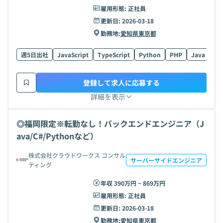
雇用形態:
正社員
更新日:
2026-03-18
勤務地:
愛知県
東京都
週5日出社
JavaScript
TypeScript
Python
PHP
Java
AW
登録して求人に応募する
詳細を表示
◎福岡限定※転勤なし！バックエンドエンジニア（J
ava/C#/Pythonなど）
株式会社クラウドワークス コンサル
サーバーサイドエンジニア
ティング
年収 390万円 ~ 869万円
雇用形態:
正社員
更新日:
2026-03-18
勤務地:
愛知県
東京都