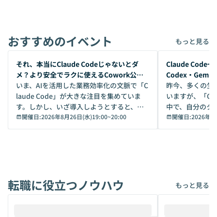
おすすめのイベント
もっと見る
開催前
開催前
それ、本当にClaude Codeじゃないとダ
Claude Co
メ？より安全でラクに使えるCowork公開
Codex・Gem
デモ
いま、AIを活用した業務効率化の文脈で「C
昨今、多くの生
laude Code」が大きな注目を集めていま
いますが、「Code
す。しかし、いざ導入しようとすると、セ
中で、自分のタ
キュリティ面の懸念や権限管理のハードル
開催日:
2026年8月26日(水)19:00
~
20:00
いいのか」を自
開催日:
2026年8
から、気軽に使えないケースも多いのでは
か？ 「なんとなく誰かが良いと言っていた
ないでしょうか。 Coworkは、非エンジニ
から」「SNS
アでも簡単に安全に扱えるよう作られた機
ら」と、周りの
能です。そして実は、日常の業務領域であ
ている方も少な
れば「Coworkで十分にカバーできる」だ
Iのポテンシャル
転職に役立つノウハウ
けでなく、想像以上の範囲まで自動化でき
は、評判ではな
もっと見る
ることは、まだあまり知られていません。
ているAIを選ぶこ
そこで本イベントでは、メルカリで生成AI
もやり取りを重
推進を担当されているハヤカワ五味氏をお
まで文脈を忘れず