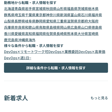
勤務地から転職・求人情報を探す
北海道
青森県
岩手県
宮城県
秋田県
山形県
福島県
茨城県
栃木県
群馬県
埼玉県
千葉県
東京都
神奈川県
新潟県
富山県
石川県
福井県
山梨県
長野県
岐阜県
静岡県
愛知県
三重県
滋賀県
京都府
大阪府
兵庫県
奈良県
和歌山県
鳥取県
島根県
岡山県
広島県
山口県
徳島県
香川県
愛媛県
高知県
福岡県
佐賀県
長崎県
熊本県
大分県
宮崎県
鹿児島県
沖縄県
海外
様々な条件から転職・求人情報を探す
DevOps✕リモートワーク可
DevOps✕業務委託
DevOps✕高単価
DevOps✕週1日~
詳細な条件から転職・求人情報を探す
新着求人
もっと見る