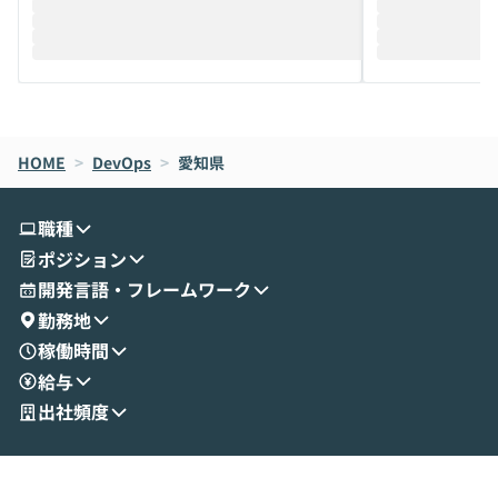
迎えし、Coworkを使った業務自動化の実
キストだけでな
際を、公開デモを交えてわかりやすくお伝
うときに一番打率が
えします。 前半のLTでは、ハヤカワ氏より
え、次々と新し
メルカリでの判断基準をもとに「なぜClau
それぞれの本当
de CodeはNGになりがちで、なぜCowork
スクごとに最適
なら安全なのか」を解説いただいた上で、C
すのは至難の業です。 そこで
HOME
oworkの基本的な機能をご紹介いただきま
>
DevOps
>
愛知県
は、LLMのフ
す。 続く公開デモでは、実際にCoworkを
ント構築の最前
使ってワークフローを構築する様子をお見
社松尾研究所の尾
職種
せいただきます。数分でワークフローが完
e・Codex・G
ポジション
成する手軽さや、Gmail等の外部サービス
分けの考え方を紐
とセキュアに連携できるポイントなど、実
使わなくなった
開発言語・フレームワーク
演を通じて具体的なイメージをお届けしま
らではの視点でお
勤務地
す。 後半のディスカッションでは、セキュ
のAIに絞るべ
稼働時間
リティの考え方や社内導入の進め方など、
迷っている方か
給与
現場目線でさらに深掘りしていきます。
最適化したい方
「自分の業務をAIで自動化してみたいけ
ご参加をお待ち
出社頻度
ど、何から始めればいいかわからない」と
いう方にこそ参加いただきたいイベントで
す。