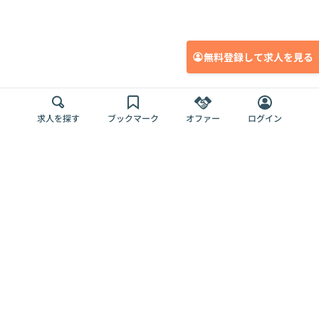
無料登録して求人を見る
求人を探す
ブックマーク
オファー
ログイン
メディア
サービス
キャリアアップ
採用担当者さま
各種媒体
を目指す
トップページ
Offers AI
Offers
ログイン
利用規約
新規登録・ロ
RPO
Magazine
プライバシー
グイン
Offers HR
予算型リテー
ポリシー
案件を探す
Magazine
導入事例
ナー
外部送信ツー
Offers 職務経
Offers デジタ