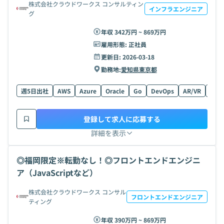
株式会社クラウドワークス コンサルティン
インフラエンジニア
グ
年収 342万円 ~ 869万円
雇用形態:
正社員
更新日:
2026-03-18
勤務地:
愛知県
東京都
週5日出社
AWS
Azure
Oracle
Go
DevOps
AR/VR
GCP
登録して求人に応募する
詳細を表示
◎福岡限定※転勤なし！◎フロントエンドエンジニ
ア（JavaScriptなど）
株式会社クラウドワークス コンサル
フロントエンドエンジニア
ティング
年収 390万円 ~ 869万円