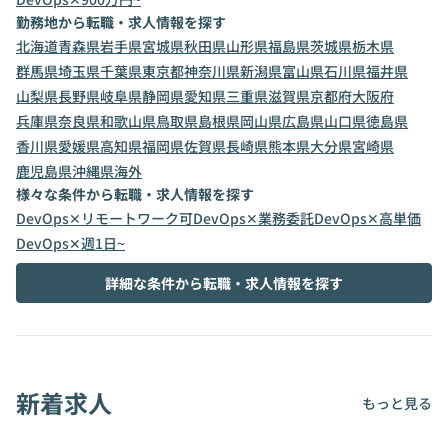
勤務地から転職・求人情報を探す
北海道
青森県
岩手県
宮城県
秋田県
山形県
福島県
茨城県
栃木県
群馬県
埼玉県
千葉県
東京都
神奈川県
新潟県
富山県
石川県
福井県
山梨県
長野県
岐阜県
静岡県
愛知県
三重県
滋賀県
京都府
大阪府
兵庫県
奈良県
和歌山県
鳥取県
島根県
岡山県
広島県
山口県
徳島県
香川県
愛媛県
高知県
福岡県
佐賀県
長崎県
熊本県
大分県
宮崎県
鹿児島県
沖縄県
海外
様々な条件から転職・求人情報を探す
DevOps✕リモートワーク可
DevOps✕業務委託
DevOps✕高単価
DevOps✕週1日~
詳細な条件から転職・求人情報を探す
新着求人
もっと見る