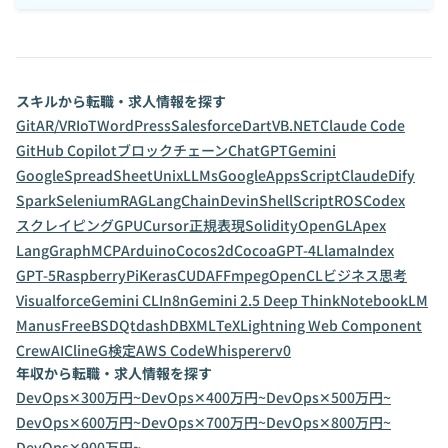
スキルから転職・求人情報を探す
Git
AR/VR
IoT
WordPress
Salesforce
Dart
VB.NET
Claude Code
GitHub Copilot
ブロックチェーン
ChatGPT
Gemini
GoogleSpreadSheet
Unix
LLMs
GoogleAppsScript
Claude
Dify
Spark
Selenium
RAG
LangChain
Devin
ShellScript
ROS
Codex
スクレイピング
GPU
Cursor
正規表現
Solidity
OpenGL
Apex
LangGraph
MCP
Arduino
Cocos2d
Cocoa
GPT-4
LlamaIndex
GPT-5
RaspberryPi
Keras
CUDA
FFmpeg
OpenCL
ビジネス思考
Visualforce
Gemini CLI
n8n
Gemini 2.5 Deep Think
NotebookLM
Manus
FreeBSD
Qt
dashDB
XML
TeX
Lightning Web Component
CrewAI
Cline
G検定
AWS CodeWhisperer
v0
年収から転職・求人情報を探す
DevOps✕300万円~
DevOps✕400万円~
DevOps✕500万円~
DevOps✕600万円~
DevOps✕700万円~
DevOps✕800万円~
DevOps✕900万円~