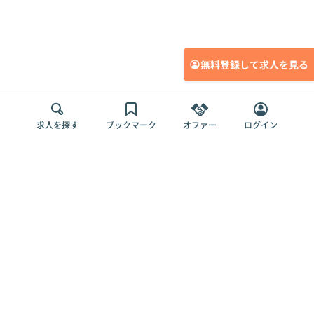
無料登録して求人を見る
求人を探す
ブックマーク
オファー
ログイン
メディア
サービス
キャリアアップ
採用担当者さま
各種媒体
を目指す
トップページ
Offers AI
Offers
ログイン
利用規約
新規登録・ロ
RPO
Magazine
プライバシー
グイン
Offers HR
予算型リテー
ポリシー
案件を探す
Magazine
導入事例
ナー
外部送信ツー
Offers 職務経
Offers デジタ