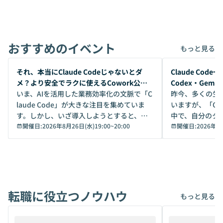
おすすめのイベント
もっと見る
開催前
開催前
それ、本当にClaude Codeじゃないとダ
Claude Co
メ？より安全でラクに使えるCowork公開
Codex・Gem
デモ
いま、AIを活用した業務効率化の文脈で「C
昨今、多くの生
laude Code」が大きな注目を集めていま
いますが、「Code
す。しかし、いざ導入しようとすると、セ
中で、自分のタ
キュリティ面の懸念や権限管理のハードル
開催日:
2026年8月26日(水)19:00
~
20:00
いいのか」を自
開催日:
2026年8
から、気軽に使えないケースも多いのでは
か？ 「なんとなく誰かが良いと言っていた
ないでしょうか。 Coworkは、非エンジニ
から」「SNS
アでも簡単に安全に扱えるよう作られた機
ら」と、周りの
能です。そして実は、日常の業務領域であ
ている方も少な
れば「Coworkで十分にカバーできる」だ
Iのポテンシャル
転職に役立つノウハウ
けでなく、想像以上の範囲まで自動化でき
は、評判ではな
もっと見る
ることは、まだあまり知られていません。
ているAIを選ぶこ
そこで本イベントでは、メルカリで生成AI
もやり取りを重