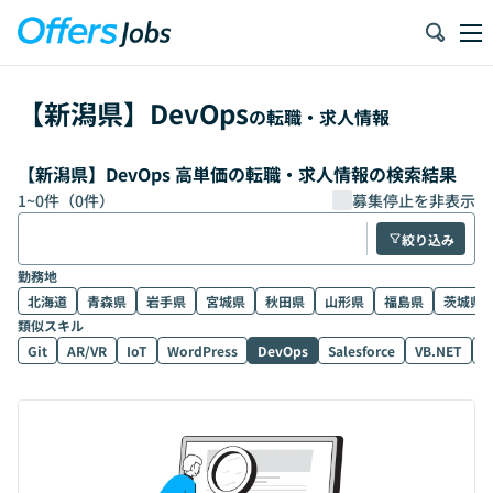
【
新潟県
】
DevOps
の転職・求人情報
【新潟県】DevOps 高単価の転職・求人情報の検索結果
1
~
0
件（
0
件）
募集停止を非表示
絞り込み
勤務地
北海道
青森県
岩手県
宮城県
秋田県
山形県
福島県
茨城県
類似スキル
Git
AR/VR
IoT
WordPress
DevOps
Salesforce
VB.NET
D