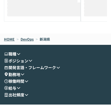
推進を担当されているハヤカワ五味氏をお
まで文脈を忘れず
迎えし、Coworkを使った業務自動化の実
キストだけでな
際を、公開デモを交えてわかりやすくお伝
うときに一番打率が
えします。 前半のLTでは、ハヤカワ氏より
え、次々と新し
メルカリでの判断基準をもとに「なぜClau
それぞれの本当
de CodeはNGになりがちで、なぜCowork
スクごとに最適
なら安全なのか」を解説いただいた上で、C
すのは至難の業です。 そこで
HOME
oworkの基本的な機能をご紹介いただきま
>
DevOps
>
新潟県
は、LLMのフ
す。 続く公開デモでは、実際にCoworkを
ント構築の最前
使ってワークフローを構築する様子をお見
社松尾研究所の尾
職種
せいただきます。数分でワークフローが完
e・Codex・G
ポジション
成する手軽さや、Gmail等の外部サービス
分けの考え方を紐
とセキュアに連携できるポイントなど、実
使わなくなった
開発言語・フレームワーク
演を通じて具体的なイメージをお届けしま
らではの視点でお
勤務地
す。 後半のディスカッションでは、セキュ
のAIに絞るべ
稼働時間
リティの考え方や社内導入の進め方など、
迷っている方か
給与
現場目線でさらに深掘りしていきます。
最適化したい方
「自分の業務をAIで自動化してみたいけ
ご参加をお待ち
出社頻度
ど、何から始めればいいかわからない」と
いう方にこそ参加いただきたいイベントで
す。