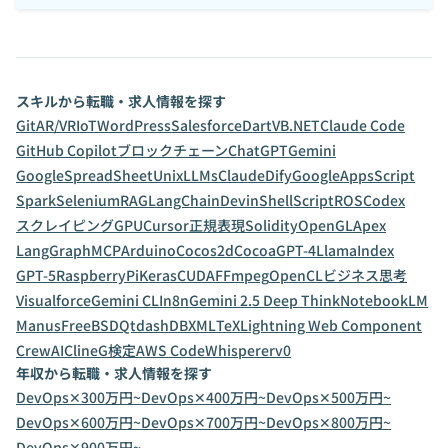
スキルから転職・求人情報を探す
Git
AR/VR
IoT
WordPress
Salesforce
Dart
VB.NET
Claude Code
GitHub Copilot
ブロックチェーン
ChatGPT
Gemini
GoogleSpreadSheet
Unix
LLMs
Claude
Dify
GoogleAppsScript
Spark
Selenium
RAG
LangChain
Devin
ShellScript
ROS
Codex
スクレイピング
GPU
Cursor
正規表現
Solidity
OpenGL
Apex
LangGraph
MCP
Arduino
Cocos2d
Cocoa
GPT-4
LlamaIndex
GPT-5
RaspberryPi
Keras
CUDA
FFmpeg
OpenCL
ビジネス思考
Visualforce
Gemini CLI
n8n
Gemini 2.5 Deep Think
NotebookLM
Manus
FreeBSD
Qt
dashDB
XML
TeX
Lightning Web Component
CrewAI
Cline
G検定
AWS CodeWhisperer
v0
年収から転職・求人情報を探す
DevOps✕300万円~
DevOps✕400万円~
DevOps✕500万円~
DevOps✕600万円~
DevOps✕700万円~
DevOps✕800万円~
DevOps✕900万円~