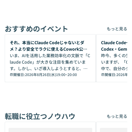
おすすめのイベント
もっと見る
開催前
開催前
それ、本当にClaude Codeじゃないとダ
Claude Co
メ？より安全でラクに使えるCowork公開
Codex・Gem
デモ
いま、AIを活用した業務効率化の文脈で「C
昨今、多くの生
laude Code」が大きな注目を集めていま
いますが、「Code
す。しかし、いざ導入しようとすると、セ
中で、自分のタ
キュリティ面の懸念や権限管理のハードル
開催日:
2026年8月26日(水)19:00
~
20:00
いいのか」を自
開催日:
2026年8
から、気軽に使えないケースも多いのでは
か？ 「なんとなく誰かが良いと言っていた
ないでしょうか。 Coworkは、非エンジニ
から」「SNS
アでも簡単に安全に扱えるよう作られた機
ら」と、周りの
能です。そして実は、日常の業務領域であ
ている方も少な
れば「Coworkで十分にカバーできる」だ
Iのポテンシャル
転職に役立つノウハウ
けでなく、想像以上の範囲まで自動化でき
は、評判ではな
もっと見る
ることは、まだあまり知られていません。
ているAIを選ぶこ
そこで本イベントでは、メルカリで生成AI
もやり取りを重