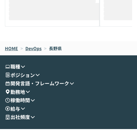
推進を担当されているハヤカワ五味氏をお
まで文脈を忘れず
迎えし、Coworkを使った業務自動化の実
キストだけでな
際を、公開デモを交えてわかりやすくお伝
うときに一番打率が
えします。 前半のLTでは、ハヤカワ氏より
え、次々と新し
メルカリでの判断基準をもとに「なぜClau
それぞれの本当
de CodeはNGになりがちで、なぜCowork
スクごとに最適
なら安全なのか」を解説いただいた上で、C
すのは至難の業です。 そこで
HOME
oworkの基本的な機能をご紹介いただきま
>
DevOps
>
長野県
は、LLMのフ
す。 続く公開デモでは、実際にCoworkを
ント構築の最前
使ってワークフローを構築する様子をお見
社松尾研究所の尾
職種
せいただきます。数分でワークフローが完
e・Codex・G
ポジション
成する手軽さや、Gmail等の外部サービス
分けの考え方を紐
とセキュアに連携できるポイントなど、実
使わなくなった
開発言語・フレームワーク
演を通じて具体的なイメージをお届けしま
らではの視点でお
勤務地
す。 後半のディスカッションでは、セキュ
のAIに絞るべ
稼働時間
リティの考え方や社内導入の進め方など、
迷っている方か
給与
現場目線でさらに深掘りしていきます。
最適化したい方
「自分の業務をAIで自動化してみたいけ
ご参加をお待ち
出社頻度
ど、何から始めればいいかわからない」と
いう方にこそ参加いただきたいイベントで
す。