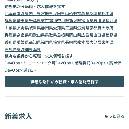
勤務地から転職・求人情報を探す
北海道
青森県
岩手県
宮城県
秋田県
山形県
福島県
茨城県
栃木県
群馬県
埼玉県
千葉県
東京都
神奈川県
新潟県
富山県
石川県
福井県
山梨県
長野県
岐阜県
静岡県
愛知県
三重県
滋賀県
京都府
大阪府
兵庫県
奈良県
和歌山県
鳥取県
島根県
岡山県
広島県
山口県
徳島県
香川県
愛媛県
高知県
福岡県
佐賀県
長崎県
熊本県
大分県
宮崎県
鹿児島県
沖縄県
海外
様々な条件から転職・求人情報を探す
DevOps✕リモートワーク可
DevOps✕業務委託
DevOps✕高単価
DevOps✕週1日~
詳細な条件から転職・求人情報を探す
新着求人
もっと見る