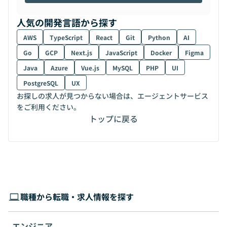
人気の開発言語から探す
AWS
TypeScript
React
Git
Python
AI
Go
GCP
Next.js
JavaScript
Docker
Figma
Java
Azure
Vue.js
MySQL
PHP
UI
PostgreSQL
UX
お探しの求人が見つからない場合は、エージェントサービス
をご利用ください。
トップに戻る
職種から転職・求人情報を探す
エンジニア