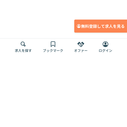
無料登録して求人を見る
求人を探す
ブックマーク
オファー
ログイン
メディア
サービス
キャリアアップ
採用担当者さま
各種媒体
を目指す
トップページ
Offers AI
Offers
ログイン
利用規約
新規登録・ロ
RPO
Magazine
プライバシー
グイン
Offers HR
予算型リテー
ポリシー
案件を探す
Magazine
導入事例
ナー
外部送信ツー
Offers 職務経
Offers デジタ