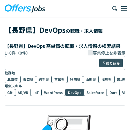
【
長野県
】
DevOps
の転職・求人情報
【長野県】DevOps 高単価の転職・求人情報の検索結果
1
~
0
件（
0
件）
募集停止を非表示
絞り込み
勤務地
北海道
青森県
岩手県
宮城県
秋田県
山形県
福島県
茨城県
類似スキル
Git
AR/VR
IoT
WordPress
DevOps
Salesforce
Dart
VB.