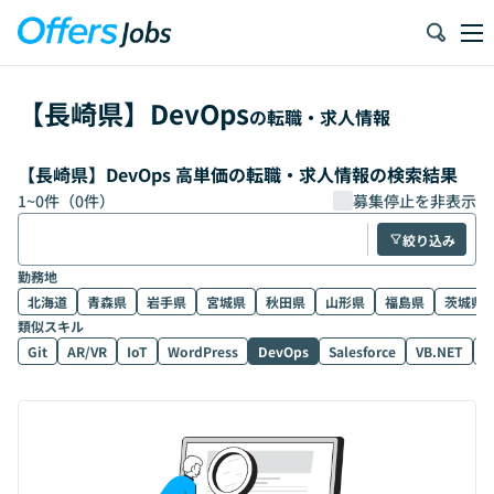
【
長崎県
】
DevOps
の転職・求人情報
【長崎県】DevOps 高単価の転職・求人情報の検索結果
1
~
0
件（
0
件）
募集停止を非表示
絞り込み
勤務地
北海道
青森県
岩手県
宮城県
秋田県
山形県
福島県
茨城県
類似スキル
Git
AR/VR
IoT
WordPress
DevOps
Salesforce
VB.NET
D