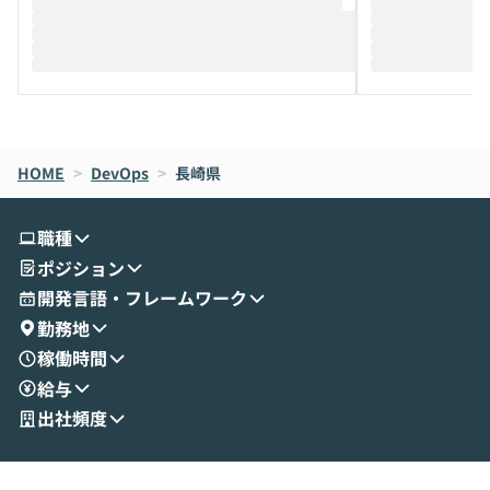
推進を担当されているハヤカワ五味氏をお
まで文脈を忘れず
迎えし、Coworkを使った業務自動化の実
キストだけでな
際を、公開デモを交えてわかりやすくお伝
うときに一番打率が
えします。 前半のLTでは、ハヤカワ氏より
え、次々と新し
メルカリでの判断基準をもとに「なぜClau
それぞれの本当
de CodeはNGになりがちで、なぜCowork
スクごとに最適
なら安全なのか」を解説いただいた上で、C
すのは至難の業です。 そこで
HOME
oworkの基本的な機能をご紹介いただきま
>
DevOps
>
長崎県
は、LLMのフ
す。 続く公開デモでは、実際にCoworkを
ント構築の最前
使ってワークフローを構築する様子をお見
社松尾研究所の尾
職種
せいただきます。数分でワークフローが完
e・Codex・G
ポジション
成する手軽さや、Gmail等の外部サービス
分けの考え方を紐
とセキュアに連携できるポイントなど、実
使わなくなった
開発言語・フレームワーク
演を通じて具体的なイメージをお届けしま
らではの視点でお
勤務地
す。 後半のディスカッションでは、セキュ
のAIに絞るべ
稼働時間
リティの考え方や社内導入の進め方など、
迷っている方か
給与
現場目線でさらに深掘りしていきます。
最適化したい方
「自分の業務をAIで自動化してみたいけ
ご参加をお待ち
出社頻度
ど、何から始めればいいかわからない」と
いう方にこそ参加いただきたいイベントで
す。