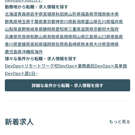
勤務地から転職・求人情報を探す
北海道
青森県
岩手県
宮城県
秋田県
山形県
福島県
茨城県
栃木県
群馬県
埼玉県
千葉県
東京都
神奈川県
新潟県
富山県
石川県
福井県
山梨県
長野県
岐阜県
静岡県
愛知県
三重県
滋賀県
京都府
大阪府
兵庫県
奈良県
和歌山県
鳥取県
島根県
岡山県
広島県
山口県
徳島県
香川県
愛媛県
高知県
福岡県
佐賀県
長崎県
熊本県
大分県
宮崎県
鹿児島県
沖縄県
海外
様々な条件から転職・求人情報を探す
DevOps✕リモートワーク可
DevOps✕業務委託
DevOps✕高単価
DevOps✕週1日~
詳細な条件から転職・求人情報を探す
新着求人
もっと見る