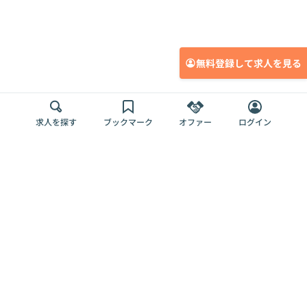
無料登録して求人を見る
求人を探す
ブックマーク
オファー
ログイン
メディア
サービス
キャリアアップ
採用担当者さま
各種媒体
を目指す
トップページ
Offers AI
Offers
ログイン
利用規約
新規登録・ロ
RPO
Magazine
プライバシー
グイン
Offers HR
予算型リテー
ポリシー
案件を探す
Magazine
導入事例
ナー
外部送信ツー
Offers 職務経
Offers デジタ