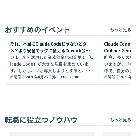
おすすめのイベント
もっと見る
開催前
開催前
それ、本当にClaude Codeじゃないとダ
Claude Co
メ？より安全でラクに使えるCowork公開
Codex・Gem
デモ
いま、AIを活用した業務効率化の文脈で「C
昨今、多くの生
laude Code」が大きな注目を集めていま
いますが、「Code
す。しかし、いざ導入しようとすると、セ
中で、自分のタ
キュリティ面の懸念や権限管理のハードル
開催日:
2026年8月26日(水)19:00
~
20:00
いいのか」を自
開催日:
2026年8
から、気軽に使えないケースも多いのでは
か？ 「なんとなく誰かが良いと言っていた
ないでしょうか。 Coworkは、非エンジニ
から」「SNS
アでも簡単に安全に扱えるよう作られた機
ら」と、周りの
能です。そして実は、日常の業務領域であ
ている方も少な
れば「Coworkで十分にカバーできる」だ
Iのポテンシャル
転職に役立つノウハウ
けでなく、想像以上の範囲まで自動化でき
は、評判ではな
もっと見る
ることは、まだあまり知られていません。
ているAIを選ぶこ
そこで本イベントでは、メルカリで生成AI
もやり取りを重