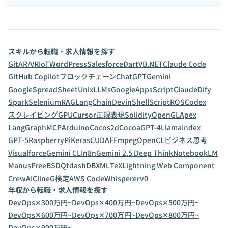
スキルから転職・求人情報を探す
Git
AR/VR
IoT
WordPress
Salesforce
Dart
VB.NET
Claude Code
GitHub Copilot
ブロックチェーン
ChatGPT
Gemini
GoogleSpreadSheet
Unix
LLMs
GoogleAppsScript
Claude
Dify
Spark
Selenium
RAG
LangChain
Devin
ShellScript
ROS
Codex
スクレイピング
GPU
Cursor
正規表現
Solidity
OpenGL
Apex
LangGraph
MCP
Arduino
Cocos2d
Cocoa
GPT-4
LlamaIndex
GPT-5
RaspberryPi
Keras
CUDA
FFmpeg
OpenCL
ビジネス思考
Visualforce
Gemini CLI
n8n
Gemini 2.5 Deep Think
NotebookLM
Manus
FreeBSD
Qt
dashDB
XML
TeX
Lightning Web Component
CrewAI
Cline
G検定
AWS CodeWhisperer
v0
年収から転職・求人情報を探す
DevOps✕300万円~
DevOps✕400万円~
DevOps✕500万円~
DevOps✕600万円~
DevOps✕700万円~
DevOps✕800万円~
DevOps✕900万円~