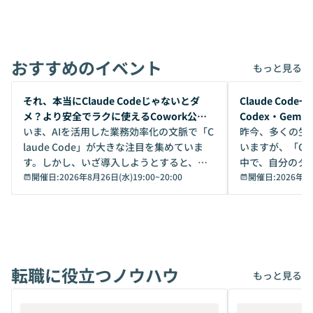
おすすめのイベント
もっと見る
開催前
開催前
それ、本当にClaude Codeじゃないとダ
Claude Co
メ？より安全でラクに使えるCowork公開
Codex・Gem
デモ
いま、AIを活用した業務効率化の文脈で「C
昨今、多くの生
laude Code」が大きな注目を集めていま
いますが、「Code
す。しかし、いざ導入しようとすると、セ
中で、自分のタ
キュリティ面の懸念や権限管理のハードル
開催日:
2026年8月26日(水)19:00
~
20:00
いいのか」を自
開催日:
2026年8
から、気軽に使えないケースも多いのでは
か？ 「なんとなく誰かが良いと言っていた
ないでしょうか。 Coworkは、非エンジニ
から」「SNS
アでも簡単に安全に扱えるよう作られた機
ら」と、周りの
能です。そして実は、日常の業務領域であ
ている方も少な
れば「Coworkで十分にカバーできる」だ
Iのポテンシャル
転職に役立つノウハウ
けでなく、想像以上の範囲まで自動化でき
は、評判ではな
もっと見る
ることは、まだあまり知られていません。
ているAIを選ぶこ
そこで本イベントでは、メルカリで生成AI
もやり取りを重