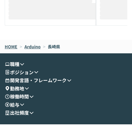
推進を担当されているハヤカワ五味氏をお
まで文脈を忘れず
迎えし、Coworkを使った業務自動化の実
キストだけでな
際を、公開デモを交えてわかりやすくお伝
うときに一番打率が
えします。 前半のLTでは、ハヤカワ氏より
え、次々と新し
メルカリでの判断基準をもとに「なぜClau
それぞれの本当
de CodeはNGになりがちで、なぜCowork
スクごとに最適
なら安全なのか」を解説いただいた上で、C
すのは至難の業です。 そこで
HOME
oworkの基本的な機能をご紹介いただきま
>
Arduino
>
長崎県
は、LLMのフ
す。 続く公開デモでは、実際にCoworkを
ント構築の最前
使ってワークフローを構築する様子をお見
社松尾研究所の尾
職種
せいただきます。数分でワークフローが完
e・Codex・G
ポジション
成する手軽さや、Gmail等の外部サービス
分けの考え方を紐
とセキュアに連携できるポイントなど、実
使わなくなった
開発言語・フレームワーク
演を通じて具体的なイメージをお届けしま
らではの視点でお
勤務地
す。 後半のディスカッションでは、セキュ
のAIに絞るべ
稼働時間
リティの考え方や社内導入の進め方など、
迷っている方か
給与
現場目線でさらに深掘りしていきます。
最適化したい方
「自分の業務をAIで自動化してみたいけ
ご参加をお待ち
出社頻度
ど、何から始めればいいかわからない」と
いう方にこそ参加いただきたいイベントで
す。