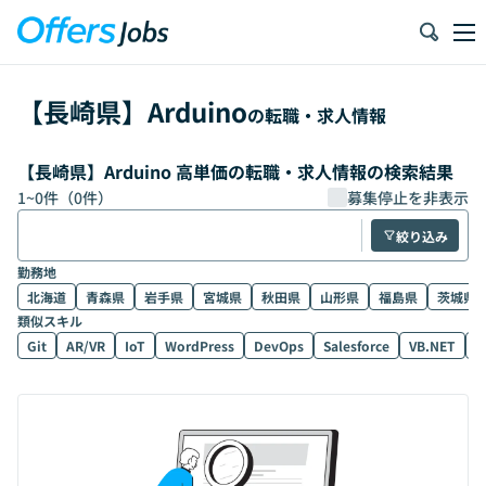
【
長崎県
】
Arduino
の転職・求人情報
【長崎県】Arduino 高単価の転職・求人情報の検索結果
1
~
0
件（
0
件）
募集停止を非表示
絞り込み
勤務地
北海道
青森県
岩手県
宮城県
秋田県
山形県
福島県
茨城県
類似スキル
Git
AR/VR
IoT
WordPress
DevOps
Salesforce
VB.NET
D