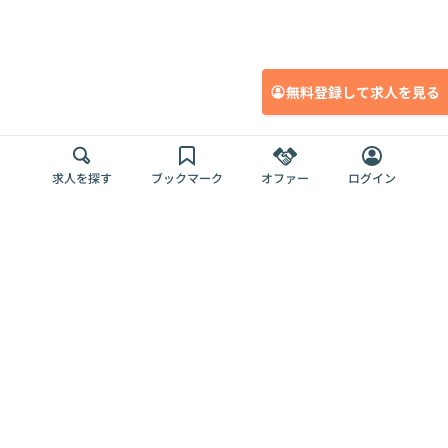
無料登録して求人を見る
求人を探す
ブックマーク
オファー
ログイン
メディア
サービス
キャリアアップ
採用担当者さま
各種媒体
を目指す
トップページ
Offers AI
Offers
ログイン
利用規約
新規登録・ロ
RPO
Magazine
プライバシー
グイン
Offers HR
予算型リテー
ポリシー
案件を探す
Magazine
導入事例
ナー
外部送信ツー
Offers 職務経
Offers デジタ