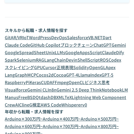
スキルから転職・求人情報を探す
Git
AR/VR
IoT
WordPress
DevOps
Salesforce
VB.NET
Dart
Claude Code
GitHub Copilot
ブロックチェーン
ChatGPT
Gemini
GoogleSpreadSheet
Unix
LLMs
GoogleAppsScript
Claude
Dify
Spark
Selenium
RAG
LangChain
Devin
ShellScript
ROS
Codex
スクレイピング
GPU
Cursor
正規表現
Solidity
OpenGL
Apex
LangGraph
MCP
Cocos2d
Cocoa
GPT-4
LlamaIndex
GPT-5
RaspberryPi
Keras
CUDA
FFmpeg
OpenCL
ビジネス思考
Visualforce
Gemini CLI
n8n
Gemini 2.5 Deep Think
NotebookLM
Manus
FreeBSD
Qt
dashDB
XML
TeX
Lightning Web Component
CrewAI
Cline
G検定
AWS CodeWhisperer
v0
年収から転職・求人情報を探す
Arduino✕300万円~
Arduino✕400万円~
Arduino✕500万円~
Arduino✕600万円~
Arduino✕700万円~
Arduino✕800万円~
Arduino✕900万円~