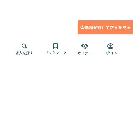
無料登録して求人を見る
求人を探す
ブックマーク
オファー
ログイン
メディア
サービス
キャリアアップ
採用担当者さま
各種媒体
を目指す
トップページ
Offers AI
Offers
ログイン
利用規約
新規登録・ロ
RPO
Magazine
プライバシー
グイン
Offers HR
予算型リテー
ポリシー
案件を探す
Magazine
導入事例
ナー
外部送信ツー
Offers 職務経
Offers デジタ