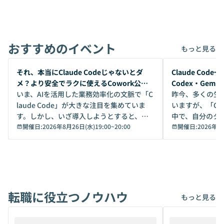
おすすめのイベント
もっと見る
開催前
開催前
それ、本当にClaude Codeじゃないとダ
Claude Co
メ？より安全でラクに使えるCowork公開
Codex・Gem
デモ
いま、AIを活用した業務効率化の文脈で「C
昨今、多くの生
laude Code」が大きな注目を集めていま
いますが、「Code
す。しかし、いざ導入しようとすると、セ
中で、自分のタ
キュリティ面の懸念や権限管理のハードル
開催日:
2026年8月26日(水)19:00
~
20:00
いいのか」を自
開催日:
2026年8
から、気軽に使えないケースも多いのでは
か？ 「なんとなく誰かが良いと言っていた
ないでしょうか。 Coworkは、非エンジニ
から」「SNS
アでも簡単に安全に扱えるよう作られた機
ら」と、周りの
能です。そして実は、日常の業務領域であ
ている方も少な
れば「Coworkで十分にカバーできる」だ
Iのポテンシャル
転職に役立つノウハウ
けでなく、想像以上の範囲まで自動化でき
は、評判ではな
もっと見る
ることは、まだあまり知られていません。
ているAIを選ぶこ
そこで本イベントでは、メルカリで生成AI
もやり取りを重