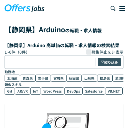
【
静岡県
】
Arduino
の転職・求人情報
【静岡県】Arduino 高単価の転職・求人情報の検索結果
1
~
0
件（
0
件）
募集停止を非表示
絞り込み
勤務地
北海道
青森県
岩手県
宮城県
秋田県
山形県
福島県
茨城県
類似スキル
Git
AR/VR
IoT
WordPress
DevOps
Salesforce
VB.NET
D