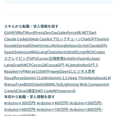
スキルから転職・求人情報を探す
Git
AR/VR
IoT
WordPress
DevOps
Salesforce
VB.NET
Dart
Claude Code
GitHub Copilot
ブロックチェーン
ChatGPT
Gemini
GoogleSpreadSheet
Unix
LLMs
GoogleAppsScript
Claude
Dify
Spark
Selenium
RAG
LangChain
Devin
ShellScript
ROS
Codex
スクレイピング
GPU
Cursor
正規表現
Solidity
OpenGL
Apex
LangGraph
MCP
Cocos2d
Cocoa
GPT-4
LlamaIndex
GPT-5
RaspberryPi
Keras
CUDA
FFmpeg
OpenCL
ビジネス思考
Visualforce
Gemini CLI
n8n
Gemini 2.5 Deep Think
NotebookLM
Manus
FreeBSD
Qt
dashDB
XML
TeX
Lightning Web Component
CrewAI
Cline
G検定
AWS CodeWhisperer
v0
年収から転職・求人情報を探す
Arduino✕300万円~
Arduino✕400万円~
Arduino✕500万円~
Arduino✕600万円~
Arduino✕700万円~
Arduino✕800万円~
Arduino✕900万円~