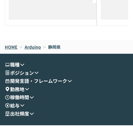
推進を担当されているハヤカワ五味氏をお
まで文脈を忘れず
迎えし、Coworkを使った業務自動化の実
キストだけでな
際を、公開デモを交えてわかりやすくお伝
うときに一番打率が
えします。 前半のLTでは、ハヤカワ氏より
え、次々と新し
メルカリでの判断基準をもとに「なぜClau
それぞれの本当
de CodeはNGになりがちで、なぜCowork
スクごとに最適
なら安全なのか」を解説いただいた上で、C
すのは至難の業です。 そこで
HOME
oworkの基本的な機能をご紹介いただきま
>
Arduino
>
静岡県
は、LLMのフ
す。 続く公開デモでは、実際にCoworkを
ント構築の最前
使ってワークフローを構築する様子をお見
社松尾研究所の尾
職種
せいただきます。数分でワークフローが完
e・Codex・G
ポジション
成する手軽さや、Gmail等の外部サービス
分けの考え方を紐
とセキュアに連携できるポイントなど、実
使わなくなった
開発言語・フレームワーク
演を通じて具体的なイメージをお届けしま
らではの視点でお
勤務地
す。 後半のディスカッションでは、セキュ
のAIに絞るべ
稼働時間
リティの考え方や社内導入の進め方など、
迷っている方か
給与
現場目線でさらに深掘りしていきます。
最適化したい方
「自分の業務をAIで自動化してみたいけ
ご参加をお待ち
出社頻度
ど、何から始めればいいかわからない」と
いう方にこそ参加いただきたいイベントで
す。