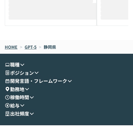
推進を担当されているハヤカワ五味氏をお
まで文脈を忘れず
迎えし、Coworkを使った業務自動化の実
キストだけでな
際を、公開デモを交えてわかりやすくお伝
うときに一番打率が
えします。 前半のLTでは、ハヤカワ氏より
え、次々と新し
メルカリでの判断基準をもとに「なぜClau
それぞれの本当
de CodeはNGになりがちで、なぜCowork
スクごとに最適
なら安全なのか」を解説いただいた上で、C
すのは至難の業です。 そこで
HOME
oworkの基本的な機能をご紹介いただきま
>
GPT-5
>
静岡県
は、LLMのフ
す。 続く公開デモでは、実際にCoworkを
ント構築の最前
使ってワークフローを構築する様子をお見
社松尾研究所の尾
職種
せいただきます。数分でワークフローが完
e・Codex・G
ポジション
成する手軽さや、Gmail等の外部サービス
分けの考え方を紐
とセキュアに連携できるポイントなど、実
使わなくなった
開発言語・フレームワーク
演を通じて具体的なイメージをお届けしま
らではの視点でお
勤務地
す。 後半のディスカッションでは、セキュ
のAIに絞るべ
稼働時間
リティの考え方や社内導入の進め方など、
迷っている方か
給与
現場目線でさらに深掘りしていきます。
最適化したい方
「自分の業務をAIで自動化してみたいけ
ご参加をお待ち
出社頻度
ど、何から始めればいいかわからない」と
いう方にこそ参加いただきたいイベントで
す。