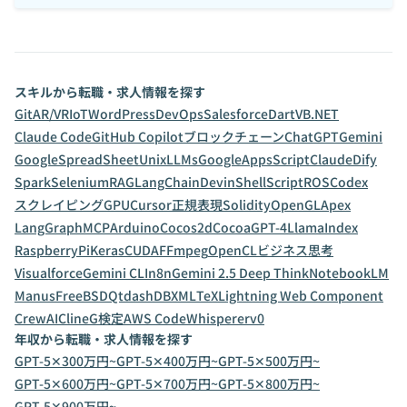
スキルから転職・求人情報を探す
Git
AR/VR
IoT
WordPress
DevOps
Salesforce
Dart
VB.NET
Claude Code
GitHub Copilot
ブロックチェーン
ChatGPT
Gemini
GoogleSpreadSheet
Unix
LLMs
GoogleAppsScript
Claude
Dify
Spark
Selenium
RAG
LangChain
Devin
ShellScript
ROS
Codex
スクレイピング
GPU
Cursor
正規表現
Solidity
OpenGL
Apex
LangGraph
MCP
Arduino
Cocos2d
Cocoa
GPT-4
LlamaIndex
RaspberryPi
Keras
CUDA
FFmpeg
OpenCL
ビジネス思考
Visualforce
Gemini CLI
n8n
Gemini 2.5 Deep Think
NotebookLM
Manus
FreeBSD
Qt
dashDB
XML
TeX
Lightning Web Component
CrewAI
Cline
G検定
AWS CodeWhisperer
v0
年収から転職・求人情報を探す
GPT-5✕300万円~
GPT-5✕400万円~
GPT-5✕500万円~
GPT-5✕600万円~
GPT-5✕700万円~
GPT-5✕800万円~
GPT-5✕900万円~