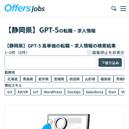
【
静岡県
】
GPT-5
の転職・求人情報
【静岡県】GPT-5 高単価の転職・求人情報の検索結果
1
~
0
件（
0
件）
募集停止を非表示
絞り込み
勤務地
北海道
青森県
岩手県
宮城県
秋田県
山形県
福島県
茨城県
類似スキル
Git
AR/VR
IoT
WordPress
DevOps
Salesforce
Dart
VB.