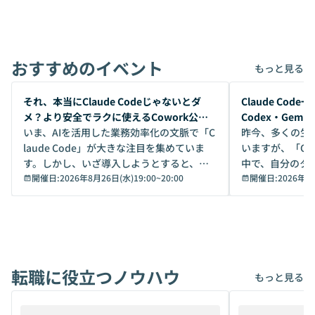
おすすめのイベント
もっと見る
開催前
開催前
それ、本当にClaude Codeじゃないとダ
Claude Co
メ？より安全でラクに使えるCowork公開
Codex・Gem
デモ
いま、AIを活用した業務効率化の文脈で「C
昨今、多くの生
laude Code」が大きな注目を集めていま
いますが、「Code
す。しかし、いざ導入しようとすると、セ
中で、自分のタ
キュリティ面の懸念や権限管理のハードル
開催日:
2026年8月26日(水)19:00
~
20:00
いいのか」を自
開催日:
2026年8
から、気軽に使えないケースも多いのでは
か？ 「なんとなく誰かが良いと言っていた
ないでしょうか。 Coworkは、非エンジニ
から」「SNS
アでも簡単に安全に扱えるよう作られた機
ら」と、周りの
能です。そして実は、日常の業務領域であ
ている方も少な
れば「Coworkで十分にカバーできる」だ
Iのポテンシャル
転職に役立つノウハウ
けでなく、想像以上の範囲まで自動化でき
は、評判ではな
もっと見る
ることは、まだあまり知られていません。
ているAIを選ぶこ
そこで本イベントでは、メルカリで生成AI
もやり取りを重