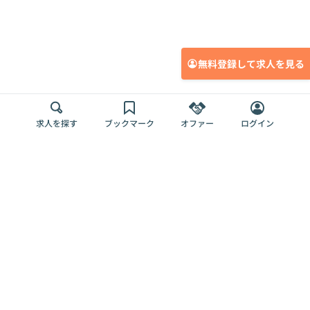
無料登録して求人を見る
求人を探す
ブックマーク
オファー
ログイン
メディア
サービス
キャリアアップ
採用担当者さま
各種媒体
を目指す
トップページ
Offers AI
Offers
ログイン
利用規約
新規登録・ロ
RPO
Magazine
プライバシー
グイン
Offers HR
予算型リテー
ポリシー
案件を探す
Magazine
導入事例
ナー
外部送信ツー
Offers 職務経
Offers デジタ