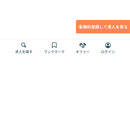
無料登録して求人を見る
求人を探す
ブックマーク
オファー
ログイン
メディア
サービス
キャリアアップ
採用担当者さま
各種媒体
を目指す
トップページ
Offers AI
Offers
ログイン
利用規約
新規登録・ロ
RPO
Magazine
プライバシー
グイン
Offers HR
予算型リテー
ポリシー
案件を探す
Magazine
導入事例
ナー
外部送信ツー
Offers 職務経
Offers デジタ