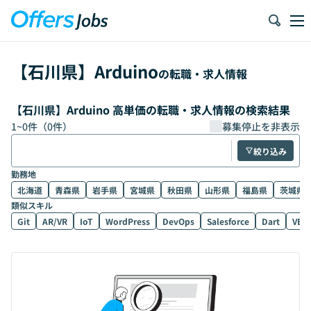
【
石川県
】
Arduino
の転職・求人情報
【石川県】Arduino 高単価の転職・求人情報の検索結果
1
~
0
件（
0
件）
募集停止を非表示
絞り込み
勤務地
北海道
青森県
岩手県
宮城県
秋田県
山形県
福島県
茨城県
類似スキル
Git
AR/VR
IoT
WordPress
DevOps
Salesforce
Dart
VB.