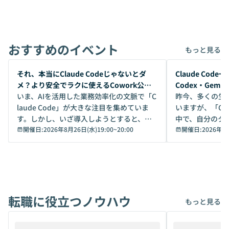
おすすめのイベント
もっと見る
開催前
開催前
それ、本当にClaude Codeじゃないとダ
Claude Co
メ？より安全でラクに使えるCowork公開
Codex・Gem
デモ
いま、AIを活用した業務効率化の文脈で「C
昨今、多くの生
laude Code」が大きな注目を集めていま
いますが、「Code
す。しかし、いざ導入しようとすると、セ
中で、自分のタ
キュリティ面の懸念や権限管理のハードル
開催日:
2026年8月26日(水)19:00
~
20:00
いいのか」を自
開催日:
2026年8
から、気軽に使えないケースも多いのでは
か？ 「なんとなく誰かが良いと言っていた
ないでしょうか。 Coworkは、非エンジニ
から」「SNS
アでも簡単に安全に扱えるよう作られた機
ら」と、周りの
能です。そして実は、日常の業務領域であ
ている方も少な
れば「Coworkで十分にカバーできる」だ
Iのポテンシャル
転職に役立つノウハウ
けでなく、想像以上の範囲まで自動化でき
は、評判ではな
もっと見る
ることは、まだあまり知られていません。
ているAIを選ぶこ
そこで本イベントでは、メルカリで生成AI
もやり取りを重