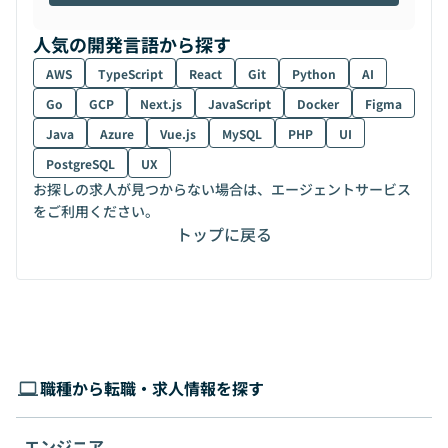
人気の開発言語から探す
AWS
TypeScript
React
Git
Python
AI
Go
GCP
Next.js
JavaScript
Docker
Figma
Java
Azure
Vue.js
MySQL
PHP
UI
PostgreSQL
UX
お探しの求人が見つからない場合は、エージェントサービス
をご利用ください。
トップに戻る
職種から転職・求人情報を探す
エンジニア