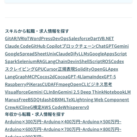
スキルから転職・求人情報を探す
Git
AR/VR
IoT
WordPress
DevOps
Salesforce
Dart
VB.NET
Claude Code
GitHub Copilot
ブロックチェーン
ChatGPT
Gemini
GoogleSpreadSheet
Unix
Claude
Dify
LLMs
GoogleAppsScript
Spark
Selenium
RAG
LangChain
Devin
ShellScript
ROS
Codex
スクレイピング
GPU
Cursor
正規表現
Solidity
OpenGL
Apex
LangGraph
MCP
Cocos2d
Cocoa
GPT-4
LlamaIndex
GPT-5
RaspberryPi
Keras
CUDA
FFmpeg
OpenCL
ビジネス思考
Visualforce
Gemini CLI
n8n
Gemini 2.5 Deep Think
NotebookLM
Manus
FreeBSD
Qt
dashDB
XML
TeX
Lightning Web Component
CrewAI
Cline
G検定
AWS CodeWhisperer
v0
年収から転職・求人情報を探す
Arduino✕300万円~
Arduino✕400万円~
Arduino✕500万円~
Arduino✕600万円~
Arduino✕700万円~
Arduino✕800万円~
Arduino✕900万円~