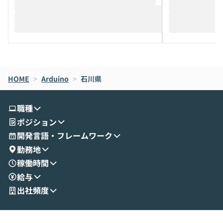
推進を担当されているハヤカワ五味氏をお
まで文脈を忘れず
迎えし、Coworkを使った業務自動化の実
キストだけでな
際を、公開デモを交えてわかりやすくお伝
うときに一番打率が
えします。 前半のLTでは、ハヤカワ氏より
え、次々と新し
メルカリでの判断基準をもとに「なぜClau
それぞれの本当
de CodeはNGになりがちで、なぜCowork
スクごとに最適
なら安全なのか」を解説いただいた上で、C
すのは至難の業です。 そこで
HOME
oworkの基本的な機能をご紹介いただきま
>
Arduino
>
石川県
は、LLMのフ
す。 続く公開デモでは、実際にCoworkを
ント構築の最前
使ってワークフローを構築する様子をお見
社松尾研究所の尾
職種
せいただきます。数分でワークフローが完
e・Codex・G
ポジション
成する手軽さや、Gmail等の外部サービス
分けの考え方を紐
とセキュアに連携できるポイントなど、実
使わなくなった
開発言語・フレームワーク
演を通じて具体的なイメージをお届けしま
らではの視点でお
勤務地
す。 後半のディスカッションでは、セキュ
のAIに絞るべ
稼働時間
リティの考え方や社内導入の進め方など、
迷っている方か
給与
現場目線でさらに深掘りしていきます。
最適化したい方
「自分の業務をAIで自動化してみたいけ
ご参加をお待ち
出社頻度
ど、何から始めればいいかわからない」と
いう方にこそ参加いただきたいイベントで
す。