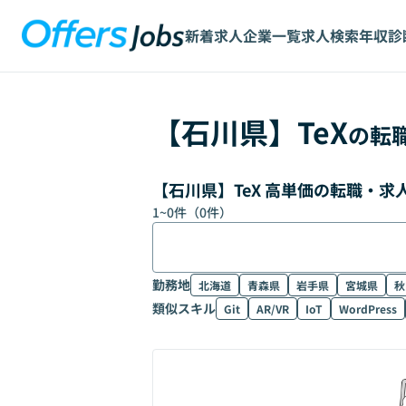
新着求人
企業一覧
求人検索
年収診
【
石川県
】
TeX
の転
【石川県】TeX 高単価の転職・
1
~
0
件（
0
件）
勤務地
北海道
青森県
岩手県
宮城県
秋
類似スキル
Git
AR/VR
IoT
WordPress