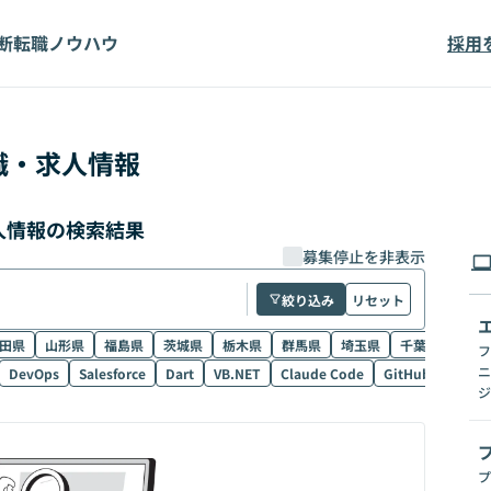
断
転職ノウハウ
採用
職・求人情報
求人情報の検索結果
募集停止を非表示
絞り込み
リセット
田県
山形県
福島県
茨城県
栃木県
群馬県
埼玉県
千葉県
東京
フ
ニ
DevOps
Salesforce
Dart
VB.NET
Claude Code
GitHub Copilot
ジ
プ