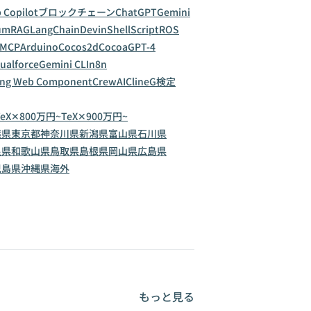
 Copilot
ブロックチェーン
ChatGPT
Gemini
um
RAG
LangChain
Devin
ShellScript
ROS
MCP
Arduino
Cocos2d
Cocoa
GPT-4
sualforce
Gemini CLI
n8n
ing Web Component
CrewAI
Cline
G検定
TeX✕800万円~
TeX✕900万円~
葉県
東京都
神奈川県
新潟県
富山県
石川県
良県
和歌山県
鳥取県
島根県
岡山県
広島県
児島県
沖縄県
海外
もっと見る