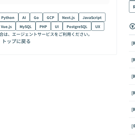
Python
AI
Go
GCP
Next.js
JavaScript
Vue.js
MySQL
PHP
UI
PostgreSQL
UX
合は、エージェントサービスをご利用ください。
トップに戻る
[
[
[
[
[
[