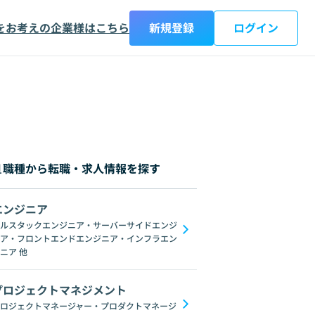
をお考えの企業様はこちら
新規登録
ログイン
職種から転職・求人情報を探す
エンジニア
都
神奈川県
新潟県
富山県
石川県
福井県
山梨県
長野県
岐阜
ルスタックエンジニア・サーバーサイドエンジ
ア・フロントエンドエンジニア・インフラエン
ブロックチェーン
ChatGPT
Gemini
GoogleSpreadSheet
Unix
L
ニア
他
プロジェクトマネジメント
ロジェクトマネージャー・プロダクトマネージ