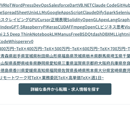
/VR
IoT
WordPress
DevOps
Salesforce
Dart
VB.NET
Claude Code
GitHub
leSpreadSheet
Unix
LLMs
GoogleAppsScript
Claude
Dify
Spark
Seleni
x
スクレイピング
GPU
Cursor
正規表現
Solidity
OpenGL
Apex
LangGraph
Index
GPT-5
RaspberryPi
Keras
CUDA
FFmpeg
OpenCL
ビジネス思考
Vi
i 2.5 Deep Think
NotebookLM
Manus
FreeBSD
Qt
dashDB
XML
Lightn
CodeWhisperer
v0
300万円~
TeX✕400万円~
TeX✕500万円~
TeX✕600万円~
TeX✕700万円~
道
青森県
岩手県
宮城県
秋田県
山形県
福島県
茨城県
栃木県
群馬県
埼玉県
千
県
山梨県
長野県
岐阜県
静岡県
愛知県
三重県
滋賀県
京都府
大阪府
兵庫県
奈
県
徳島県
香川県
愛媛県
高知県
福岡県
佐賀県
長崎県
熊本県
大分県
宮崎県
鹿
✕リモートワーク可
TeX✕業務委託
TeX✕高単価
TeX✕週1日~
詳細な条件から転職・求人情報を探す