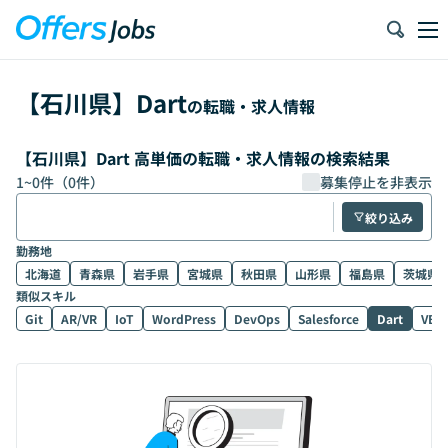
【
石川県
】
Dart
の転職・求人情報
【石川県】Dart 高単価の転職・求人情報の検索結果
1
~
0
件（
0
件）
募集停止を非表示
絞り込み
勤務地
北海道
青森県
岩手県
宮城県
秋田県
山形県
福島県
茨城県
類似スキル
Git
AR/VR
IoT
WordPress
DevOps
Salesforce
Dart
VB.