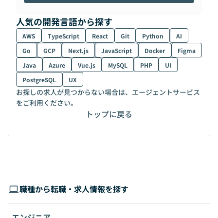
人気の開発言語から探す
AWS
TypeScript
React
Git
Python
AI
Go
GCP
Next.js
JavaScript
Docker
Figma
Java
Azure
Vue.js
MySQL
PHP
UI
PostgreSQL
UX
お探しの求人が見つからない場合は、エージェントサービス
をご利用ください。
トップに戻る
職種から転職・求人情報を探す
エンジニア