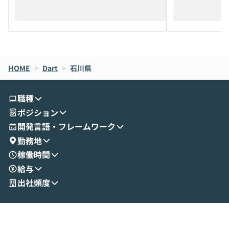
迎えし、Coworkを使った業務自動化の実
キストだけでな
際を、公開デモを交えてわかりやすくお伝
うときに一番打率が
えします。 前半のLTでは、ハヤカワ氏より
え、次々と新し
メルカリでの判断基準をもとに「なぜClau
それぞれの本当
de CodeはNGになりがちで、なぜCowork
スクごとに最適
なら安全なのか」を解説いただいた上で、C
すのは至難の業です。 そこで
HOME
oworkの基本的な機能をご紹介いただきま
>
Dart
>
石川県
は、LLMのフ
す。 続く公開デモでは、実際にCoworkを
ント構築の最前
使ってワークフローを構築する様子をお見
社松尾研究所の尾
職種
せいただきます。数分でワークフローが完
e・Codex・G
ポジション
成する手軽さや、Gmail等の外部サービス
分けの考え方を紐
とセキュアに連携できるポイントなど、実
使わなくなった
開発言語・フレームワーク
演を通じて具体的なイメージをお届けしま
らではの視点でお
勤務地
す。 後半のディスカッションでは、セキュ
のAIに絞るべ
稼働時間
リティの考え方や社内導入の進め方など、
迷っている方か
給与
現場目線でさらに深掘りしていきます。
最適化したい方
「自分の業務をAIで自動化してみたいけ
ご参加をお待ち
出社頻度
ど、何から始めればいいかわからない」と
いう方にこそ参加いただきたいイベントで
す。