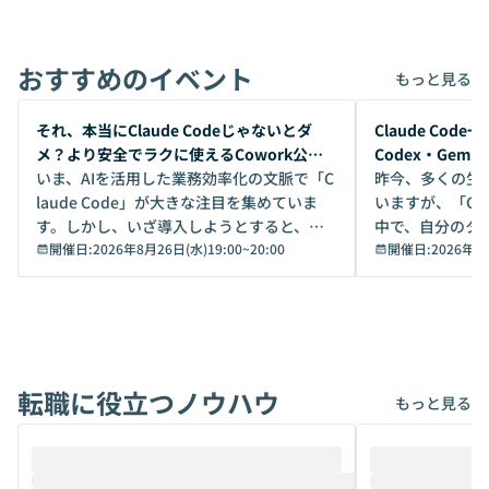
おすすめのイベント
もっと見る
開催前
開催前
それ、本当にClaude Codeじゃないとダ
Claude Co
メ？より安全でラクに使えるCowork公開
Codex・Gem
デモ
いま、AIを活用した業務効率化の文脈で「C
昨今、多くの生
laude Code」が大きな注目を集めていま
いますが、「Code
す。しかし、いざ導入しようとすると、セ
中で、自分のタ
キュリティ面の懸念や権限管理のハードル
開催日:
2026年8月26日(水)19:00
~
20:00
いいのか」を自
開催日:
2026年8
から、気軽に使えないケースも多いのでは
か？ 「なんとなく誰かが良いと言っていた
ないでしょうか。 Coworkは、非エンジニ
から」「SNS
アでも簡単に安全に扱えるよう作られた機
ら」と、周りの
能です。そして実は、日常の業務領域であ
ている方も少な
れば「Coworkで十分にカバーできる」だ
Iのポテンシャル
転職に役立つノウハウ
けでなく、想像以上の範囲まで自動化でき
は、評判ではな
もっと見る
ることは、まだあまり知られていません。
ているAIを選ぶこ
そこで本イベントでは、メルカリで生成AI
もやり取りを重
推進を担当されているハヤカワ五味氏をお
まで文脈を忘れず