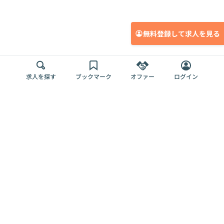
無料登録して求人を見る
求人を探す
ブックマーク
オファー
ログイン
メディア
サービス
キャリアアップ
採用担当者さま
各種媒体
を目指す
トップページ
Offers AI
Offers
ログイン
利用規約
新規登録・ロ
RPO
Magazine
プライバシー
グイン
Offers HR
予算型リテー
ポリシー
案件を探す
Magazine
導入事例
ナー
外部送信ツー
Offers 職務経
Offers デジタ
ルの一覧
歴
ル人材総研