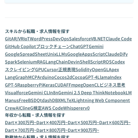
スキルから転職・求人情報を探す
Git
AR/VR
IoT
WordPress
DevOps
Salesforce
VB.NET
Claude Code
GitHub Copilot
ブロックチェーン
ChatGPT
Gemini
GoogleSpreadSheet
Unix
LLMs
GoogleAppsScript
Claude
Dify
Spark
Selenium
RAG
LangChain
Devin
ShellScript
ROS
Codex
スクレイピング
GPU
Cursor
正規表現
Solidity
OpenGL
Apex
LangGraph
MCP
Arduino
Cocos2d
Cocoa
GPT-4
LlamaIndex
GPT-5
RaspberryPi
Keras
CUDA
FFmpeg
OpenCL
ビジネス思考
Visualforce
Gemini CLI
n8n
Gemini 2.5 Deep Think
NotebookLM
Manus
FreeBSD
Qt
dashDB
XML
TeX
Lightning Web Component
CrewAI
Cline
G検定
AWS CodeWhisperer
v0
年収から転職・求人情報を探す
Dart✕300万円~
Dart✕400万円~
Dart✕500万円~
Dart✕600万円~
Dart✕700万円~
Dart✕800万円~
Dart✕900万円~
勤務地から転職・求人情報を探す