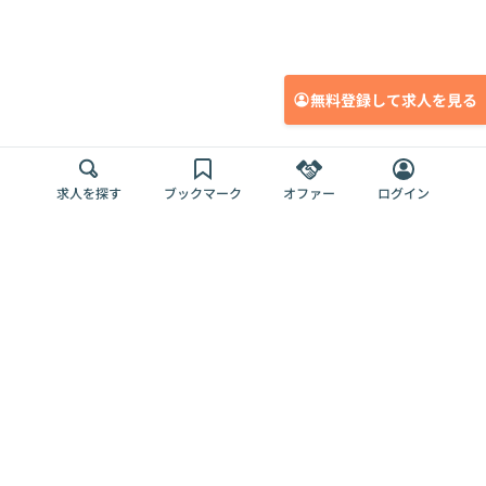
無料登録して求人を見る
求人を探す
ブックマーク
オファー
ログイン
メディア
サービス
キャリアアップ
採用担当者さま
各種媒体
を目指す
トップページ
Offers AI
Offers
ログイン
利用規約
新規登録・ロ
RPO
Magazine
プライバシー
グイン
Offers HR
予算型リテー
ポリシー
案件を探す
Magazine
導入事例
ナー
外部送信ツー
Offers 職務経
Offers デジタ