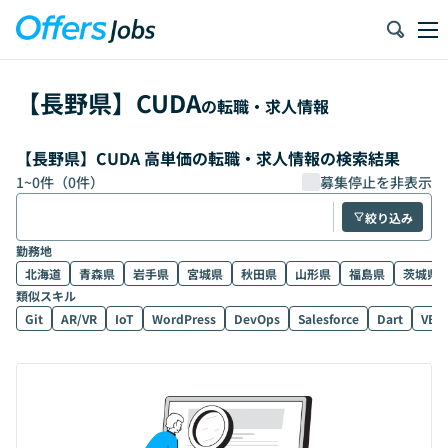
【
長野県
】
CUDA
の転職・求人情報
【長野県】CUDA 高単価の転職・求人情報の検索結果
1
~
0
件（
0
件）
募集停止を非表示
絞り込み
勤務地
北海道
青森県
岩手県
宮城県
秋田県
山形県
福島県
茨城県
類似スキル
Git
AR/VR
IoT
WordPress
DevOps
Salesforce
Dart
VB.