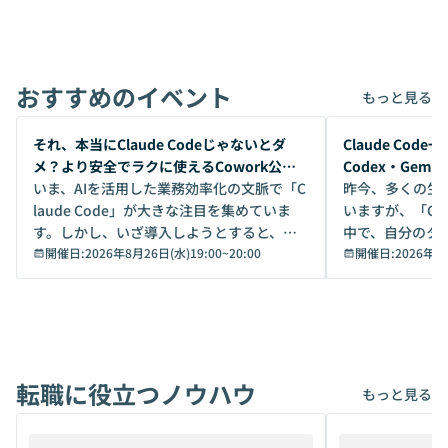
おすすめのイベント
もっと見る
開催前
開催前
それ、本当にClaude Codeじゃないとダ
Claude Co
メ？より安全でラクに使えるCowork公開
Codex・Gem
デモ
いま、AIを活用した業務効率化の文脈で「C
昨今、多くの生
laude Code」が大きな注目を集めていま
いますが、「Code
す。しかし、いざ導入しようとすると、セ
中で、自分のタ
キュリティ面の懸念や権限管理のハードル
開催日:
2026年8月26日(水)19:00
~
20:00
いいのか」を自
開催日:
2026年8
から、気軽に使えないケースも多いのでは
か？ 「なんとなく誰かが良いと言っていた
ないでしょうか。 Coworkは、非エンジニ
から」「SNS
アでも簡単に安全に扱えるよう作られた機
ら」と、周りの
能です。そして実は、日常の業務領域であ
ている方も少な
れば「Coworkで十分にカバーできる」だ
Iのポテンシャル
転職に役立つノウハウ
けでなく、想像以上の範囲まで自動化でき
は、評判ではな
もっと見る
ることは、まだあまり知られていません。
ているAIを選ぶこ
そこで本イベントでは、メルカリで生成AI
もやり取りを重