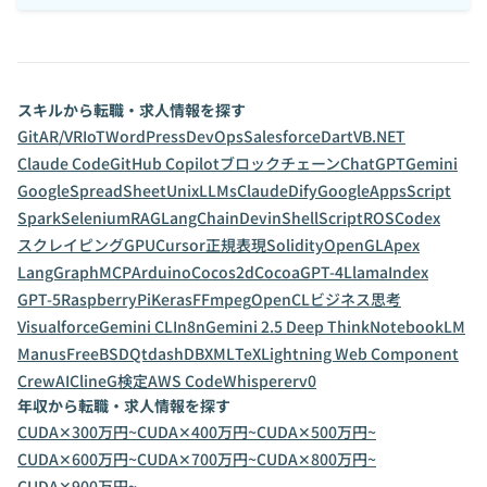
スキルから転職・求人情報を探す
Git
AR/VR
IoT
WordPress
DevOps
Salesforce
Dart
VB.NET
Claude Code
GitHub Copilot
ブロックチェーン
ChatGPT
Gemini
GoogleSpreadSheet
Unix
LLMs
Claude
Dify
GoogleAppsScript
Spark
Selenium
RAG
LangChain
Devin
ShellScript
ROS
Codex
スクレイピング
GPU
Cursor
正規表現
Solidity
OpenGL
Apex
LangGraph
MCP
Arduino
Cocos2d
Cocoa
GPT-4
LlamaIndex
GPT-5
RaspberryPi
Keras
FFmpeg
OpenCL
ビジネス思考
Visualforce
Gemini CLI
n8n
Gemini 2.5 Deep Think
NotebookLM
Manus
FreeBSD
Qt
dashDB
XML
TeX
Lightning Web Component
CrewAI
Cline
G検定
AWS CodeWhisperer
v0
年収から転職・求人情報を探す
CUDA✕300万円~
CUDA✕400万円~
CUDA✕500万円~
CUDA✕600万円~
CUDA✕700万円~
CUDA✕800万円~
CUDA✕900万円~