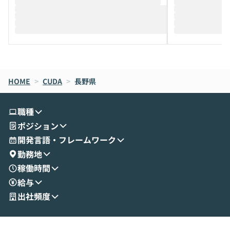
推進を担当されているハヤカワ五味氏をお
まで文脈を忘れず
迎えし、Coworkを使った業務自動化の実
キストだけでな
際を、公開デモを交えてわかりやすくお伝
うときに一番打率が
えします。 前半のLTでは、ハヤカワ氏より
え、次々と新し
メルカリでの判断基準をもとに「なぜClau
それぞれの本当
de CodeはNGになりがちで、なぜCowork
スクごとに最適
なら安全なのか」を解説いただいた上で、C
すのは至難の業です。 そこで
HOME
oworkの基本的な機能をご紹介いただきま
>
CUDA
>
長野県
は、LLMのフ
す。 続く公開デモでは、実際にCoworkを
ント構築の最前
使ってワークフローを構築する様子をお見
社松尾研究所の尾
職種
せいただきます。数分でワークフローが完
e・Codex・G
ポジション
成する手軽さや、Gmail等の外部サービス
分けの考え方を紐
とセキュアに連携できるポイントなど、実
使わなくなった
開発言語・フレームワーク
演を通じて具体的なイメージをお届けしま
らではの視点でお
勤務地
す。 後半のディスカッションでは、セキュ
のAIに絞るべ
稼働時間
リティの考え方や社内導入の進め方など、
迷っている方か
給与
現場目線でさらに深掘りしていきます。
最適化したい方
「自分の業務をAIで自動化してみたいけ
ご参加をお待ち
出社頻度
ど、何から始めればいいかわからない」と
いう方にこそ参加いただきたいイベントで
す。