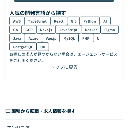
人気の開発言語から探す
AWS
TypeScript
React
Git
Python
AI
Go
GCP
Next.js
JavaScript
Docker
Figma
Java
Azure
Vue.js
MySQL
PHP
UI
PostgreSQL
UX
お探しの求人が見つからない場合は、エージェントサービス
をご利用ください。
トップに戻る
職種から転職・求人情報を探す
エンジニア