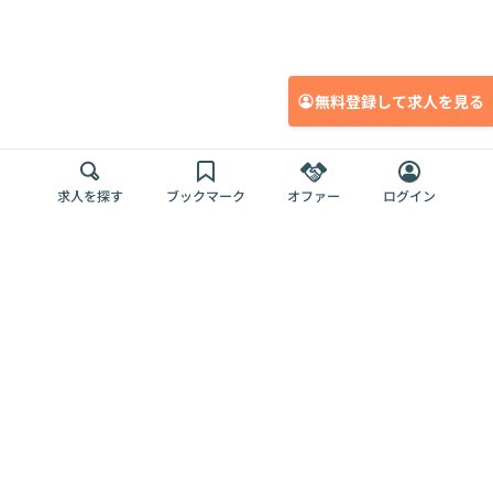
無料登録して求人を見る
求人を探す
ブックマーク
オファー
ログイン
メディア
サービス
キャリアアップ
採用担当者さま
各種媒体
を目指す
トップページ
Offers AI
Offers
ログイン
利用規約
新規登録・ロ
RPO
Magazine
プライバシー
グイン
Offers HR
予算型リテー
ポリシー
案件を探す
Magazine
導入事例
ナー
外部送信ツー
Offers 職務経
Offers デジタ