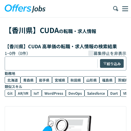
【
香川県
】
CUDA
の転職・求人情報
【香川県】CUDA 高単価の転職・求人情報の検索結果
1
~
0
件（
0
件）
募集停止を非表示
絞り込み
勤務地
北海道
青森県
岩手県
宮城県
秋田県
山形県
福島県
茨城県
類似スキル
Git
AR/VR
IoT
WordPress
DevOps
Salesforce
Dart
VB.