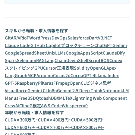
スキルから転職・求人情報を探す
Git
AR/VR
IoT
WordPress
DevOps
Salesforce
Dart
VB.NET
Claude Code
GitHub Copilot
ブロックチェーン
ChatGPT
Gemini
GoogleSpreadSheet
Unix
LLMs
GoogleAppsScript
Claude
Dify
Spark
Selenium
RAG
LangChain
Devin
ShellScript
ROS
Codex
スクレイピング
GPU
Cursor
正規表現
Solidity
OpenGL
Apex
LangGraph
MCP
Arduino
Cocos2d
Cocoa
GPT-4
LlamaIndex
GPT-5
RaspberryPi
Keras
FFmpeg
OpenCL
ビジネス思考
Visualforce
Gemini CLI
n8n
Gemini 2.5 Deep Think
NotebookLM
Manus
FreeBSD
Qt
dashDB
XML
TeX
Lightning Web Component
CrewAI
Cline
G検定
AWS CodeWhisperer
v0
年収から転職・求人情報を探す
CUDA✕300万円~
CUDA✕400万円~
CUDA✕500万円~
CUDA✕600万円~
CUDA✕700万円~
CUDA✕800万円~
CUDA✕900万円~