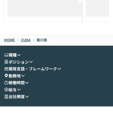
推進を担当されているハヤカワ五味氏をお
まで文脈を忘れず
迎えし、Coworkを使った業務自動化の実
キストだけでな
際を、公開デモを交えてわかりやすくお伝
うときに一番打率が
えします。 前半のLTでは、ハヤカワ氏より
え、次々と新し
メルカリでの判断基準をもとに「なぜClau
それぞれの本当
de CodeはNGになりがちで、なぜCowork
スクごとに最適
なら安全なのか」を解説いただいた上で、C
すのは至難の業です。 そこで
HOME
oworkの基本的な機能をご紹介いただきま
>
CUDA
>
香川県
は、LLMのフ
す。 続く公開デモでは、実際にCoworkを
ント構築の最前
使ってワークフローを構築する様子をお見
社松尾研究所の尾
職種
せいただきます。数分でワークフローが完
e・Codex・G
ポジション
成する手軽さや、Gmail等の外部サービス
分けの考え方を紐
とセキュアに連携できるポイントなど、実
使わなくなった
開発言語・フレームワーク
演を通じて具体的なイメージをお届けしま
らではの視点でお
勤務地
す。 後半のディスカッションでは、セキュ
のAIに絞るべ
稼働時間
リティの考え方や社内導入の進め方など、
迷っている方か
給与
現場目線でさらに深掘りしていきます。
最適化したい方
「自分の業務をAIで自動化してみたいけ
ご参加をお待ち
出社頻度
ど、何から始めればいいかわからない」と
いう方にこそ参加いただきたいイベントで
す。