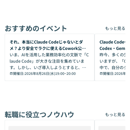
おすすめのイベント
もっと見る
開催前
開催前
それ、本当にClaude Codeじゃないとダ
Claude Co
メ？より安全でラクに使えるCowork公開
Codex・Gem
デモ
いま、AIを活用した業務効率化の文脈で「C
昨今、多くの生
laude Code」が大きな注目を集めていま
いますが、「Code
す。しかし、いざ導入しようとすると、セ
中で、自分のタ
キュリティ面の懸念や権限管理のハードル
開催日:
2026年8月26日(水)19:00
~
20:00
いいのか」を自
開催日:
2026年8
から、気軽に使えないケースも多いのでは
か？ 「なんとなく誰かが良いと言っていた
ないでしょうか。 Coworkは、非エンジニ
から」「SNS
アでも簡単に安全に扱えるよう作られた機
ら」と、周りの
能です。そして実は、日常の業務領域であ
ている方も少な
れば「Coworkで十分にカバーできる」だ
Iのポテンシャル
転職に役立つノウハウ
けでなく、想像以上の範囲まで自動化でき
は、評判ではな
もっと見る
ることは、まだあまり知られていません。
ているAIを選ぶこ
そこで本イベントでは、メルカリで生成AI
もやり取りを重