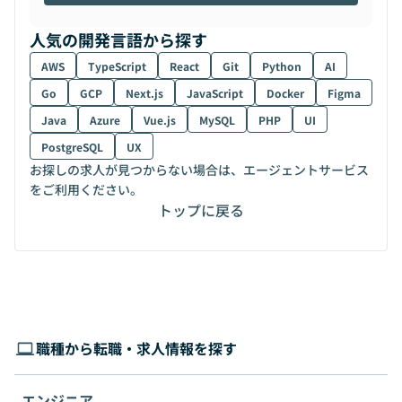
人気の開発言語から探す
AWS
TypeScript
React
Git
Python
AI
Go
GCP
Next.js
JavaScript
Docker
Figma
Java
Azure
Vue.js
MySQL
PHP
UI
PostgreSQL
UX
お探しの求人が見つからない場合は、エージェントサービス
をご利用ください。
トップに戻る
職種から転職・求人情報を探す
エンジニア