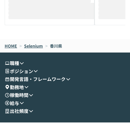
推進を担当されているハヤカワ五味氏をお
まで文脈を忘れず
迎えし、Coworkを使った業務自動化の実
キストだけでな
際を、公開デモを交えてわかりやすくお伝
うときに一番打率が
えします。 前半のLTでは、ハヤカワ氏より
え、次々と新し
メルカリでの判断基準をもとに「なぜClau
それぞれの本当
de CodeはNGになりがちで、なぜCowork
スクごとに最適
なら安全なのか」を解説いただいた上で、C
すのは至難の業です。 そこで
HOME
oworkの基本的な機能をご紹介いただきま
>
Selenium
>
香川県
は、LLMのフ
す。 続く公開デモでは、実際にCoworkを
ント構築の最前
使ってワークフローを構築する様子をお見
社松尾研究所の尾
職種
せいただきます。数分でワークフローが完
e・Codex・G
ポジション
成する手軽さや、Gmail等の外部サービス
分けの考え方を紐
とセキュアに連携できるポイントなど、実
使わなくなった
開発言語・フレームワーク
演を通じて具体的なイメージをお届けしま
らではの視点でお
勤務地
す。 後半のディスカッションでは、セキュ
のAIに絞るべ
稼働時間
リティの考え方や社内導入の進め方など、
迷っている方か
給与
現場目線でさらに深掘りしていきます。
最適化したい方
「自分の業務をAIで自動化してみたいけ
ご参加をお待ち
出社頻度
ど、何から始めればいいかわからない」と
いう方にこそ参加いただきたいイベントで
す。