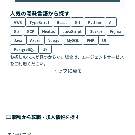
人気の開発言語から探す
AWS
TypeScript
React
Git
Python
AI
Go
GCP
Next.js
JavaScript
Docker
Figma
Java
Azure
Vue.js
MySQL
PHP
UI
PostgreSQL
UX
お探しの求人が見つからない場合は、エージェントサービス
をご利用ください。
トップに戻る
職種から転職・求人情報を探す
エンジニア