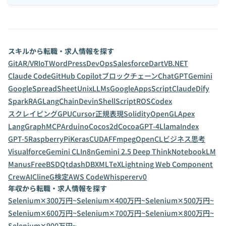
スキルから転職・求人情報を探す
Git
AR/VR
IoT
WordPress
DevOps
Salesforce
Dart
VB.NET
Claude Code
GitHub Copilot
ブロックチェーン
ChatGPT
Gemini
GoogleSpreadSheet
Unix
LLMs
GoogleAppsScript
Claude
Dify
Spark
RAG
LangChain
Devin
ShellScript
ROS
Codex
スクレイピング
GPU
Cursor
正規表現
Solidity
OpenGL
Apex
LangGraph
MCP
Arduino
Cocos2d
Cocoa
GPT-4
LlamaIndex
GPT-5
RaspberryPi
Keras
CUDA
FFmpeg
OpenCL
ビジネス思考
Visualforce
Gemini CLI
n8n
Gemini 2.5 Deep Think
NotebookLM
Manus
FreeBSD
Qt
dashDB
XML
TeX
Lightning Web Component
CrewAI
Cline
G検定
AWS CodeWhisperer
v0
年収から転職・求人情報を探す
Selenium✕300万円~
Selenium✕400万円~
Selenium✕500万円~
Selenium✕600万円~
Selenium✕700万円~
Selenium✕800万円~
Selenium✕900万円~