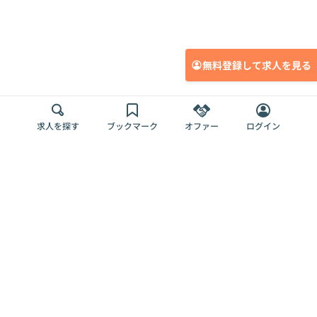
無料登録して求人を見る
求人を探す
ブックマーク
オファー
ログイン
メディア
サービス
キャリアアップ
採用担当者さま
各種媒体
を目指す
トップページ
Offers AI
Offers
ログイン
利用規約
新規登録・ロ
RPO
Magazine
プライバシー
グイン
Offers HR
予算型リテー
ポリシー
案件を探す
Magazine
導入事例
ナー
外部送信ツー
Offers 職務経
Offers デジタ