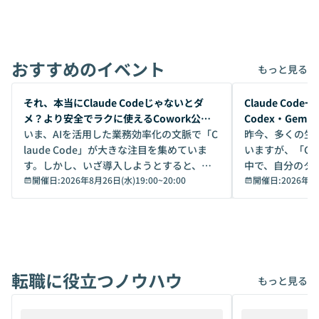
おすすめのイベント
もっと見る
開催前
開催前
それ、本当にClaude Codeじゃないとダ
Claude Co
メ？より安全でラクに使えるCowork公開
Codex・Gem
デモ
いま、AIを活用した業務効率化の文脈で「C
昨今、多くの生
laude Code」が大きな注目を集めていま
いますが、「Code
す。しかし、いざ導入しようとすると、セ
中で、自分のタ
キュリティ面の懸念や権限管理のハードル
開催日:
2026年8月26日(水)19:00
~
20:00
いいのか」を自
開催日:
2026年8
から、気軽に使えないケースも多いのでは
か？ 「なんとなく誰かが良いと言っていた
ないでしょうか。 Coworkは、非エンジニ
から」「SNS
アでも簡単に安全に扱えるよう作られた機
ら」と、周りの
能です。そして実は、日常の業務領域であ
ている方も少な
れば「Coworkで十分にカバーできる」だ
Iのポテンシャル
転職に役立つノウハウ
けでなく、想像以上の範囲まで自動化でき
は、評判ではな
もっと見る
ることは、まだあまり知られていません。
ているAIを選ぶこ
そこで本イベントでは、メルカリで生成AI
もやり取りを重