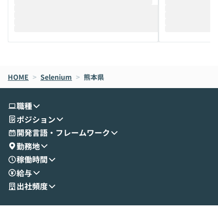
推進を担当されているハヤカワ五味氏をお
まで文脈を忘れず
迎えし、Coworkを使った業務自動化の実
キストだけでな
際を、公開デモを交えてわかりやすくお伝
うときに一番打率が
えします。 前半のLTでは、ハヤカワ氏より
え、次々と新し
メルカリでの判断基準をもとに「なぜClau
それぞれの本当
de CodeはNGになりがちで、なぜCowork
スクごとに最適
なら安全なのか」を解説いただいた上で、C
すのは至難の業です。 そこで
HOME
oworkの基本的な機能をご紹介いただきま
>
Selenium
>
熊本県
は、LLMのフ
す。 続く公開デモでは、実際にCoworkを
ント構築の最前
使ってワークフローを構築する様子をお見
社松尾研究所の尾
職種
せいただきます。数分でワークフローが完
e・Codex・G
ポジション
成する手軽さや、Gmail等の外部サービス
分けの考え方を紐
とセキュアに連携できるポイントなど、実
使わなくなった
開発言語・フレームワーク
演を通じて具体的なイメージをお届けしま
らではの視点でお
勤務地
す。 後半のディスカッションでは、セキュ
のAIに絞るべ
稼働時間
リティの考え方や社内導入の進め方など、
迷っている方か
給与
現場目線でさらに深掘りしていきます。
最適化したい方
「自分の業務をAIで自動化してみたいけ
ご参加をお待ち
出社頻度
ど、何から始めればいいかわからない」と
いう方にこそ参加いただきたいイベントで
す。