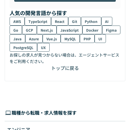
人気の開発言語から探す
AWS
TypeScript
React
Git
Python
AI
Go
GCP
Next.js
JavaScript
Docker
Figma
Java
Azure
Vue.js
MySQL
PHP
UI
PostgreSQL
UX
お探しの求人が見つからない場合は、エージェントサービス
をご利用ください。
トップに戻る
職種から転職・求人情報を探す
エンジニア