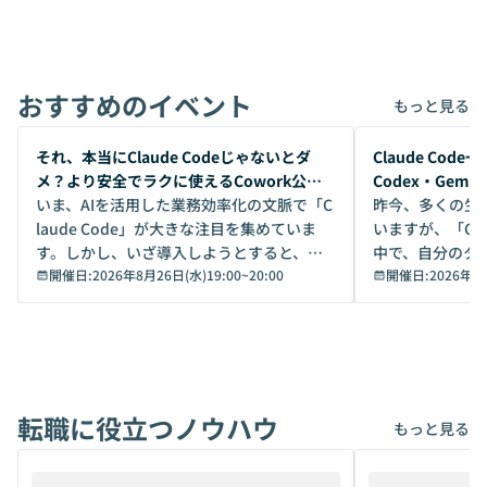
おすすめのイベント
もっと見る
開催前
開催前
それ、本当にClaude Codeじゃないとダ
Claude Co
メ？より安全でラクに使えるCowork公開
Codex・Gem
デモ
いま、AIを活用した業務効率化の文脈で「C
昨今、多くの生
laude Code」が大きな注目を集めていま
いますが、「Code
す。しかし、いざ導入しようとすると、セ
中で、自分のタ
キュリティ面の懸念や権限管理のハードル
開催日:
2026年8月26日(水)19:00
~
20:00
いいのか」を自
開催日:
2026年8
から、気軽に使えないケースも多いのでは
か？ 「なんとなく誰かが良いと言っていた
ないでしょうか。 Coworkは、非エンジニ
から」「SNS
アでも簡単に安全に扱えるよう作られた機
ら」と、周りの
能です。そして実は、日常の業務領域であ
ている方も少な
れば「Coworkで十分にカバーできる」だ
Iのポテンシャル
転職に役立つノウハウ
けでなく、想像以上の範囲まで自動化でき
は、評判ではな
もっと見る
ることは、まだあまり知られていません。
ているAIを選ぶこ
そこで本イベントでは、メルカリで生成AI
もやり取りを重