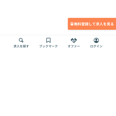
無料登録して求人を見る
求人を探す
ブックマーク
オファー
ログイン
メディア
サービス
キャリアアップ
採用担当者さま
各種媒体
を目指す
トップページ
Offers AI
Offers
ログイン
利用規約
新規登録・ロ
RPO
Magazine
プライバシー
グイン
Offers HR
予算型リテー
ポリシー
案件を探す
Magazine
導入事例
ナー
外部送信ツー
Offers 職務経
Offers デジタ