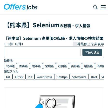
【
熊本県
】
Selenium
の転職・求人情報
【熊本県】Selenium 高単価の転職・求人情報の検索結果
1
~
0
件（
0
件）
募集停止を非表示
絞り込み
勤務地
北海道
青森県
岩手県
宮城県
秋田県
山形県
福島県
茨城県
類似スキル
Git
AR/VR
IoT
WordPress
DevOps
Salesforce
Dart
VB.