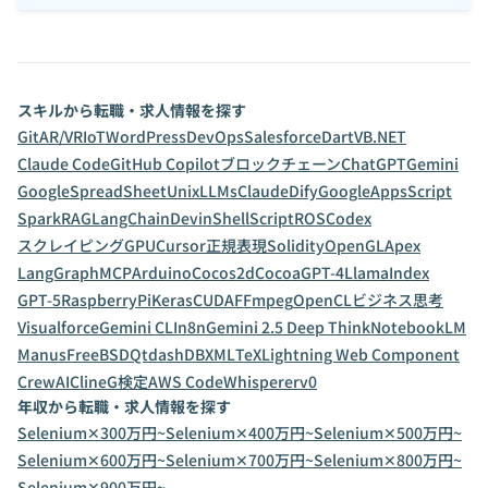
スキルから転職・求人情報を探す
Git
AR/VR
IoT
WordPress
DevOps
Salesforce
Dart
VB.NET
Claude Code
GitHub Copilot
ブロックチェーン
ChatGPT
Gemini
GoogleSpreadSheet
Unix
LLMs
Claude
Dify
GoogleAppsScript
Spark
RAG
LangChain
Devin
ShellScript
ROS
Codex
スクレイピング
GPU
Cursor
正規表現
Solidity
OpenGL
Apex
LangGraph
MCP
Arduino
Cocos2d
Cocoa
GPT-4
LlamaIndex
GPT-5
RaspberryPi
Keras
CUDA
FFmpeg
OpenCL
ビジネス思考
Visualforce
Gemini CLI
n8n
Gemini 2.5 Deep Think
NotebookLM
Manus
FreeBSD
Qt
dashDB
XML
TeX
Lightning Web Component
CrewAI
Cline
G検定
AWS CodeWhisperer
v0
年収から転職・求人情報を探す
Selenium✕300万円~
Selenium✕400万円~
Selenium✕500万円~
Selenium✕600万円~
Selenium✕700万円~
Selenium✕800万円~
Selenium✕900万円~