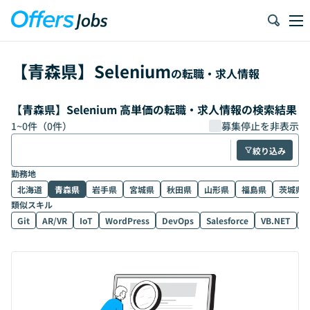
【
青森県
】
Selenium
の転職・求人情報
【青森県】Selenium 高単価の転職・求人情報の検索結果
1
~
0
件（
0
件）
募集停止を非表示
絞り込み
勤務地
北海道
青森県
岩手県
宮城県
秋田県
山形県
福島県
茨城県
類似スキル
Git
AR/VR
IoT
WordPress
DevOps
Salesforce
VB.NET
D