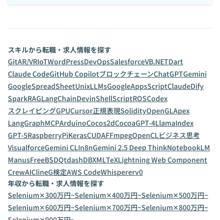
スキルから転職・求人情報を探す
Git
AR/VR
IoT
WordPress
DevOps
Salesforce
VB.NET
Dart
Claude Code
GitHub Copilot
ブロックチェーン
ChatGPT
Gemini
GoogleSpreadSheet
Unix
LLMs
GoogleAppsScript
Claude
Dify
Spark
RAG
LangChain
Devin
ShellScript
ROS
Codex
スクレイピング
GPU
Cursor
正規表現
Solidity
OpenGL
Apex
LangGraph
MCP
Arduino
Cocos2d
Cocoa
GPT-4
LlamaIndex
GPT-5
RaspberryPi
Keras
CUDA
FFmpeg
OpenCL
ビジネス思考
Visualforce
Gemini CLI
n8n
Gemini 2.5 Deep Think
NotebookLM
Manus
FreeBSD
Qt
dashDB
XML
TeX
Lightning Web Component
CrewAI
Cline
G検定
AWS CodeWhisperer
v0
年収から転職・求人情報を探す
Selenium✕300万円~
Selenium✕400万円~
Selenium✕500万円~
Selenium✕600万円~
Selenium✕700万円~
Selenium✕800万円~
Selenium✕900万円~