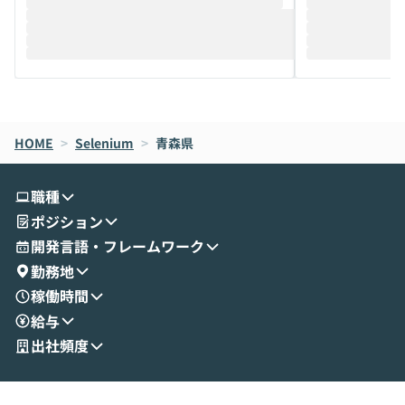
推進を担当されているハヤカワ五味氏をお
まで文脈を忘れず
迎えし、Coworkを使った業務自動化の実
キストだけでな
際を、公開デモを交えてわかりやすくお伝
うときに一番打率が
えします。 前半のLTでは、ハヤカワ氏より
え、次々と新し
メルカリでの判断基準をもとに「なぜClau
それぞれの本当
de CodeはNGになりがちで、なぜCowork
スクごとに最適
なら安全なのか」を解説いただいた上で、C
すのは至難の業です。 そこで
HOME
oworkの基本的な機能をご紹介いただきま
>
Selenium
>
青森県
は、LLMのフ
す。 続く公開デモでは、実際にCoworkを
ント構築の最前
使ってワークフローを構築する様子をお見
社松尾研究所の尾
職種
せいただきます。数分でワークフローが完
e・Codex・G
ポジション
成する手軽さや、Gmail等の外部サービス
分けの考え方を紐
とセキュアに連携できるポイントなど、実
使わなくなった
開発言語・フレームワーク
演を通じて具体的なイメージをお届けしま
らではの視点でお
勤務地
す。 後半のディスカッションでは、セキュ
のAIに絞るべ
稼働時間
リティの考え方や社内導入の進め方など、
迷っている方か
給与
現場目線でさらに深掘りしていきます。
最適化したい方
「自分の業務をAIで自動化してみたいけ
ご参加をお待ち
出社頻度
ど、何から始めればいいかわからない」と
いう方にこそ参加いただきたいイベントで
す。