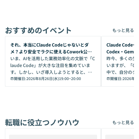
おすすめのイベント
もっと見る
開催前
開催前
それ、本当にClaude Codeじゃないとダ
Claude Co
メ？より安全でラクに使えるCowork公開
Codex・Gem
デモ
いま、AIを活用した業務効率化の文脈で「C
昨今、多くの生
laude Code」が大きな注目を集めていま
いますが、「Code
す。しかし、いざ導入しようとすると、セ
中で、自分のタ
キュリティ面の懸念や権限管理のハードル
開催日:
2026年8月26日(水)19:00
~
20:00
いいのか」を自
開催日:
2026年8
から、気軽に使えないケースも多いのでは
か？ 「なんとなく誰かが良いと言っていた
ないでしょうか。 Coworkは、非エンジニ
から」「SNS
アでも簡単に安全に扱えるよう作られた機
ら」と、周りの
能です。そして実は、日常の業務領域であ
ている方も少な
れば「Coworkで十分にカバーできる」だ
Iのポテンシャル
転職に役立つノウハウ
けでなく、想像以上の範囲まで自動化でき
は、評判ではな
もっと見る
ることは、まだあまり知られていません。
ているAIを選ぶこ
そこで本イベントでは、メルカリで生成AI
もやり取りを重