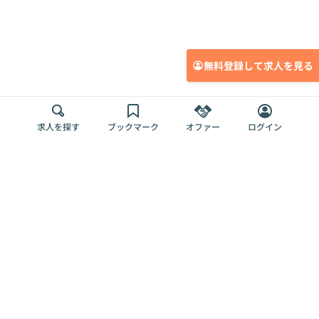
無料登録して求人を見る
求人を探す
ブックマーク
オファー
ログイン
メディア
サービス
キャリアアップ
採用担当者さま
各種媒体
を目指す
トップページ
Offers AI
Offers
ログイン
利用規約
新規登録・ロ
RPO
Magazine
プライバシー
グイン
Offers HR
予算型リテー
ポリシー
案件を探す
Magazine
導入事例
ナー
外部送信ツー
Offers 職務経
Offers デジタ