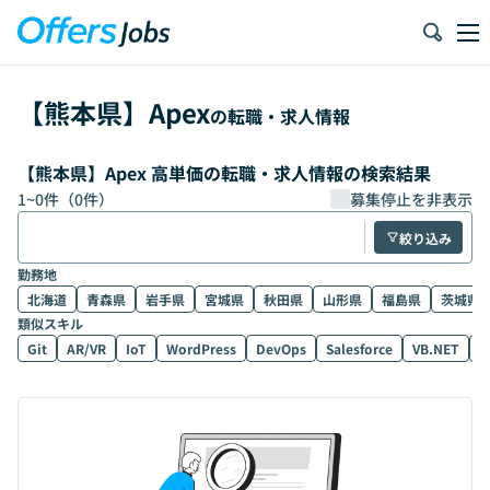
【
熊本県
】
Apex
の転職・求人情報
【熊本県】Apex 高単価の転職・求人情報の検索結果
1
~
0
件（
0
件）
募集停止を非表示
絞り込み
勤務地
北海道
青森県
岩手県
宮城県
秋田県
山形県
福島県
茨城県
類似スキル
Git
AR/VR
IoT
WordPress
DevOps
Salesforce
VB.NET
D