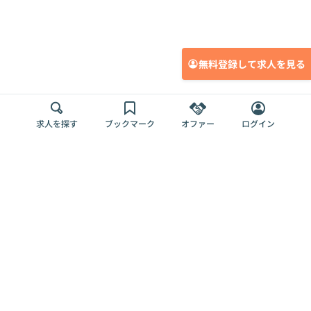
無料登録して求人を見る
求人を探す
ブックマーク
オファー
ログイン
メディア
サービス
キャリアアップ
採用担当者さま
各種媒体
を目指す
トップページ
Offers AI
Offers
ログイン
利用規約
新規登録・ロ
RPO
Magazine
プライバシー
グイン
Offers HR
予算型リテー
ポリシー
案件を探す
Magazine
導入事例
ナー
外部送信ツー
Offers 職務経
Offers デジタ