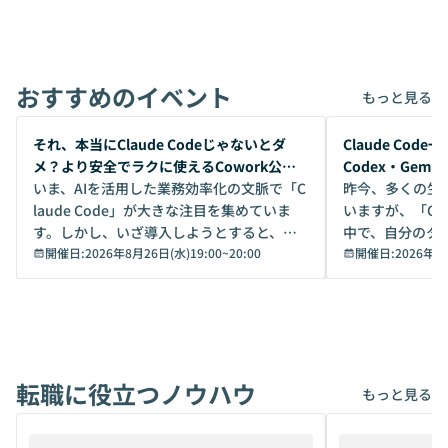
おすすめのイベント
もっと見る
開催前
開催前
それ、本当にClaude Codeじゃないとダ
Claude Co
メ？より安全でラクに使えるCowork公開
Codex・Gem
デモ
いま、AIを活用した業務効率化の文脈で「C
昨今、多くの生
laude Code」が大きな注目を集めていま
いますが、「Code
す。しかし、いざ導入しようとすると、セ
中で、自分のタ
キュリティ面の懸念や権限管理のハードル
開催日:
2026年8月26日(水)19:00
~
20:00
いいのか」を自
開催日:
2026年8
から、気軽に使えないケースも多いのでは
か？ 「なんとなく誰かが良いと言っていた
ないでしょうか。 Coworkは、非エンジニ
から」「SNS
アでも簡単に安全に扱えるよう作られた機
ら」と、周りの
能です。そして実は、日常の業務領域であ
ている方も少な
れば「Coworkで十分にカバーできる」だ
Iのポテンシャル
転職に役立つノウハウ
けでなく、想像以上の範囲まで自動化でき
は、評判ではな
もっと見る
ることは、まだあまり知られていません。
ているAIを選ぶこ
そこで本イベントでは、メルカリで生成AI
もやり取りを重