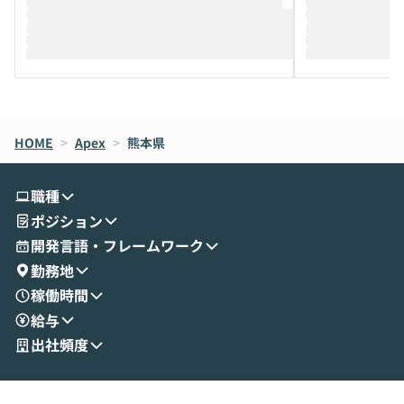
推進を担当されているハヤカワ五味氏をお
まで文脈を忘れず
迎えし、Coworkを使った業務自動化の実
キストだけでな
際を、公開デモを交えてわかりやすくお伝
うときに一番打率が
えします。 前半のLTでは、ハヤカワ氏より
え、次々と新し
メルカリでの判断基準をもとに「なぜClau
それぞれの本当
de CodeはNGになりがちで、なぜCowork
スクごとに最適
なら安全なのか」を解説いただいた上で、C
すのは至難の業です。 そこで
HOME
oworkの基本的な機能をご紹介いただきま
>
Apex
>
熊本県
は、LLMのフ
す。 続く公開デモでは、実際にCoworkを
ント構築の最前
使ってワークフローを構築する様子をお見
社松尾研究所の尾
職種
せいただきます。数分でワークフローが完
e・Codex・G
ポジション
成する手軽さや、Gmail等の外部サービス
分けの考え方を紐
とセキュアに連携できるポイントなど、実
使わなくなった
開発言語・フレームワーク
演を通じて具体的なイメージをお届けしま
らではの視点でお
勤務地
す。 後半のディスカッションでは、セキュ
のAIに絞るべ
稼働時間
リティの考え方や社内導入の進め方など、
迷っている方か
給与
現場目線でさらに深掘りしていきます。
最適化したい方
「自分の業務をAIで自動化してみたいけ
ご参加をお待ち
出社頻度
ど、何から始めればいいかわからない」と
いう方にこそ参加いただきたいイベントで
す。