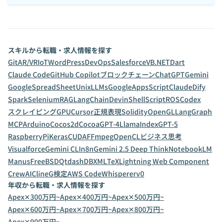
スキルから転職・求人情報を探す
Git
AR/VR
IoT
WordPress
DevOps
Salesforce
VB.NET
Dart
Claude Code
GitHub Copilot
ブロックチェーン
ChatGPT
Gemini
GoogleSpreadSheet
Unix
LLMs
GoogleAppsScript
Claude
Dify
Spark
Selenium
RAG
LangChain
Devin
ShellScript
ROS
Codex
スクレイピング
GPU
Cursor
正規表現
Solidity
OpenGL
LangGraph
MCP
Arduino
Cocos2d
Cocoa
GPT-4
LlamaIndex
GPT-5
RaspberryPi
Keras
CUDA
FFmpeg
OpenCL
ビジネス思考
Visualforce
Gemini CLI
n8n
Gemini 2.5 Deep Think
NotebookLM
Manus
FreeBSD
Qt
dashDB
XML
TeX
Lightning Web Component
CrewAI
Cline
G検定
AWS CodeWhisperer
v0
年収から転職・求人情報を探す
Apex✕300万円~
Apex✕400万円~
Apex✕500万円~
Apex✕600万円~
Apex✕700万円~
Apex✕800万円~
Apex✕900万円~