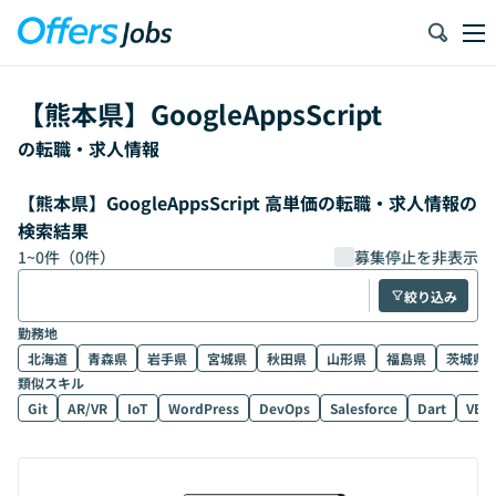
【
熊本県
】
GoogleAppsScript
の転職・求人情報
【熊本県】GoogleAppsScript 高単価の転職・求人情報の
検索結果
1
~
0
件（
0
件）
募集停止を非表示
絞り込み
勤務地
北海道
青森県
岩手県
宮城県
秋田県
山形県
福島県
茨城県
類似スキル
Git
AR/VR
IoT
WordPress
DevOps
Salesforce
Dart
VB.