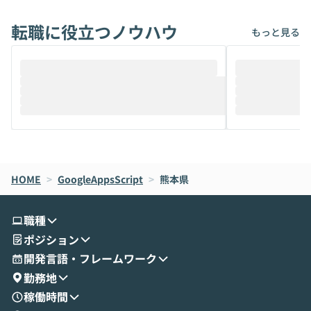
れば「Coworkで十分にカバーできる」だ
Iのポテンシャル
転職に役立つノウハウ
けでなく、想像以上の範囲まで自動化でき
は、評判ではな
もっと見る
ることは、まだあまり知られていません。
ているAIを選ぶこ
そこで本イベントでは、メルカリで生成AI
もやり取りを重
推進を担当されているハヤカワ五味氏をお
まで文脈を忘れず
迎えし、Coworkを使った業務自動化の実
キストだけでな
際を、公開デモを交えてわかりやすくお伝
うときに一番打率が
えします。 前半のLTでは、ハヤカワ氏より
え、次々と新し
メルカリでの判断基準をもとに「なぜClau
それぞれの本当
de CodeはNGになりがちで、なぜCowork
スクごとに最適
なら安全なのか」を解説いただいた上で、C
すのは至難の業です。 そこで
HOME
oworkの基本的な機能をご紹介いただきま
>
GoogleAppsScript
>
熊本県
は、LLMのフ
す。 続く公開デモでは、実際にCoworkを
ント構築の最前
使ってワークフローを構築する様子をお見
社松尾研究所の尾
職種
せいただきます。数分でワークフローが完
e・Codex・G
ポジション
成する手軽さや、Gmail等の外部サービス
分けの考え方を紐
とセキュアに連携できるポイントなど、実
使わなくなった
開発言語・フレームワーク
演を通じて具体的なイメージをお届けしま
らではの視点でお
勤務地
す。 後半のディスカッションでは、セキュ
のAIに絞るべ
稼働時間
リティの考え方や社内導入の進め方など、
迷っている方か