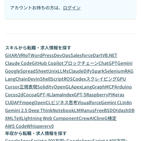
アカウントお持ちの方は、
ログイン
スキルから転職・求人情報を探す
Git
AR/VR
IoT
WordPress
DevOps
Salesforce
Dart
VB.NET
Claude Code
GitHub Copilot
ブロックチェーン
ChatGPT
Gemini
GoogleSpreadSheet
Unix
LLMs
Claude
Dify
Spark
Selenium
RAG
LangChain
Devin
ShellScript
ROS
Codex
スクレイピング
GPU
Cursor
正規表現
Solidity
OpenGL
Apex
LangGraph
MCP
Arduino
Cocos2d
Cocoa
GPT-4
LlamaIndex
GPT-5
RaspberryPi
Keras
CUDA
FFmpeg
OpenCL
ビジネス思考
Visualforce
Gemini CLI
n8n
Gemini 2.5 Deep Think
NotebookLM
Manus
FreeBSD
Qt
dashDB
XML
TeX
Lightning Web Component
CrewAI
Cline
G検定
AWS CodeWhisperer
v0
年収から転職・求人情報を探す
GoogleAppsScript✕300万円~
GoogleAppsScript✕400万円~