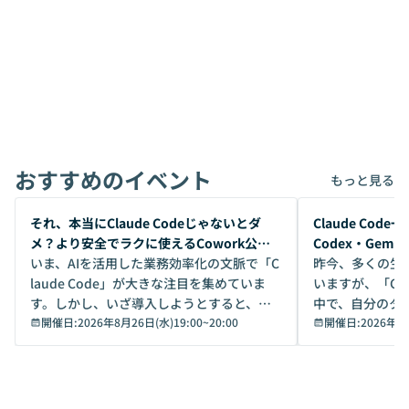
おすすめのイベント
もっと見る
開催前
開催前
それ、本当にClaude Codeじゃないとダ
Claude Co
メ？より安全でラクに使えるCowork公開
Codex・Gem
デモ
いま、AIを活用した業務効率化の文脈で「C
昨今、多くの生
laude Code」が大きな注目を集めていま
いますが、「Code
す。しかし、いざ導入しようとすると、セ
中で、自分のタ
キュリティ面の懸念や権限管理のハードル
開催日:
2026年8月26日(水)19:00
~
20:00
いいのか」を自
開催日:
2026年8
から、気軽に使えないケースも多いのでは
か？ 「なんとなく誰かが良いと言っていた
ないでしょうか。 Coworkは、非エンジニ
から」「SNS
アでも簡単に安全に扱えるよう作られた機
ら」と、周りの
能です。そして実は、日常の業務領域であ
ている方も少な