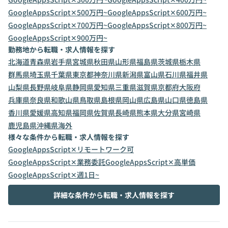
GoogleAppsScript✕500万円~
GoogleAppsScript✕600万円~
GoogleAppsScript✕700万円~
GoogleAppsScript✕800万円~
GoogleAppsScript✕900万円~
勤務地から転職・求人情報を探す
北海道
青森県
岩手県
宮城県
秋田県
山形県
福島県
茨城県
栃木県
群馬県
埼玉県
千葉県
東京都
神奈川県
新潟県
富山県
石川県
福井県
山梨県
長野県
岐阜県
静岡県
愛知県
三重県
滋賀県
京都府
大阪府
兵庫県
奈良県
和歌山県
鳥取県
島根県
岡山県
広島県
山口県
徳島県
香川県
愛媛県
高知県
福岡県
佐賀県
長崎県
熊本県
大分県
宮崎県
鹿児島県
沖縄県
海外
様々な条件から転職・求人情報を探す
GoogleAppsScript✕リモートワーク可
GoogleAppsScript✕業務委託
GoogleAppsScript✕高単価
GoogleAppsScript✕週1日~
詳細な条件から転職・求人情報を探す