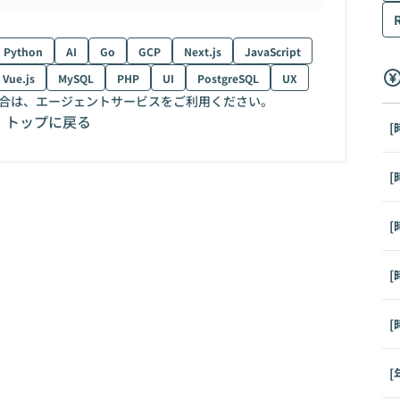
Python
AI
Go
GCP
Next.js
JavaScript
Vue.js
MySQL
PHP
UI
PostgreSQL
UX
合は、エージェントサービスをご利用ください。
トップに戻る
[
[
[
[
[
[