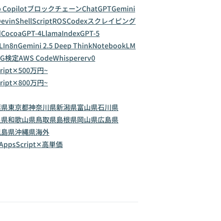
 Copilot
ブロックチェーン
ChatGPT
Gemini
evin
ShellScript
ROS
Codex
スクレイピング
d
Cocoa
GPT-4
LlamaIndex
GPT-5
LI
n8n
Gemini 2.5 Deep Think
NotebookLM
G検定
AWS CodeWhisperer
v0
cript✕500万円~
cript✕800万円~
葉県
東京都
神奈川県
新潟県
富山県
石川県
良県
和歌山県
鳥取県
島根県
岡山県
広島県
児島県
沖縄県
海外
eAppsScript✕高単価