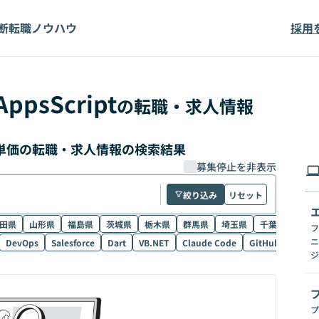
断
転職ノウハウ
採用
AppsScript
の転職・求人情報
pt 高単価の転職・求人情報の検索結果
募集停止を非表示
絞り込み
リセット
田県
山形県
福島県
茨城県
栃木県
群馬県
埼玉県
千葉県
東京
フ
ニ
DevOps
Salesforce
Dart
VB.NET
Claude Code
GitHub Copilot
ジ
プ