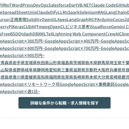
/VR
IoT
WordPress
DevOps
Salesforce
Dart
VB.NET
Claude Code
GitHub
leSpreadSheet
Unix
Claude
Dify
LLMs
Spark
Selenium
RAG
LangChain
D
ursor
正規表現
Solidity
OpenGL
Apex
LangGraph
MCP
Arduino
Cocos2
erryPi
Keras
CUDA
FFmpeg
OpenCL
ビジネス思考
Visualforce
Gemini C
s
FreeBSD
Qt
dashDB
XML
TeX
Lightning Web Component
CrewAI
Cline
leAppsScript✕300万円~
GoogleAppsScript✕400万円~
GoogleAppsS
leAppsScript✕600万円~
GoogleAppsScript✕700万円~
GoogleAppsS
leAppsScript✕900万円~
道
青森県
岩手県
宮城県
秋田県
山形県
福島県
茨城県
栃木県
群馬県
埼玉県
千
県
山梨県
長野県
岐阜県
静岡県
愛知県
三重県
滋賀県
京都府
大阪府
兵庫県
奈
県
徳島県
香川県
愛媛県
高知県
福岡県
佐賀県
長崎県
熊本県
大分県
宮崎県
鹿
leAppsScript✕リモートワーク可
GoogleAppsScript✕業務委託
Googl
leAppsScript✕週1日~
詳細な条件から転職・求人情報を探す