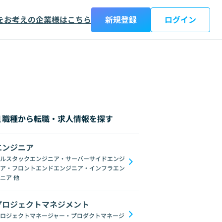
をお考えの企業様はこちら
新規登録
ログイン
職種から転職・求人情報を探す
エンジニア
都
神奈川県
新潟県
富山県
石川県
福井県
山梨県
長野県
岐阜
ルスタックエンジニア・サーバーサイドエンジ
ア・フロントエンドエンジニア・インフラエン
ブロックチェーン
ChatGPT
Gemini
GoogleSpreadSheet
Unix
C
ニア
他
プロジェクトマネジメント
ロジェクトマネージャー・プロダクトマネージ