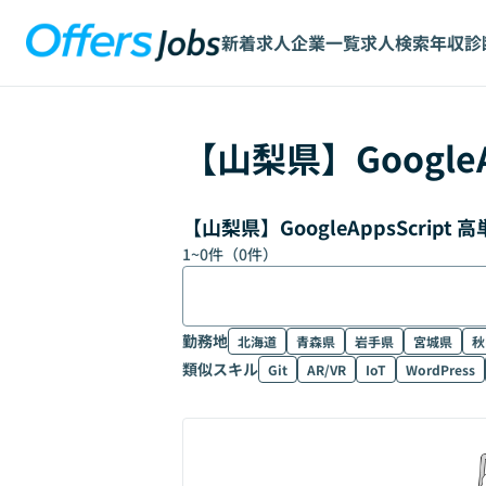
新着求人
企業一覧
求人検索
年収診
【
山梨県
】
Google
【山梨県】GoogleAppsScri
1
~
0
件（
0
件）
勤務地
北海道
青森県
岩手県
宮城県
秋
類似スキル
Git
AR/VR
IoT
WordPress