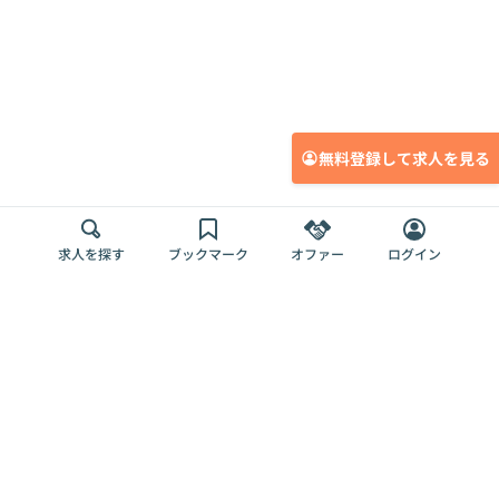
無料登録して求人を見る
求人を探す
ブックマーク
オファー
ログイン
メディア
サービス
キャリアアップ
採用担当者さま
各種媒体
を目指す
トップページ
Offers AI
Offers
ログイン
利用規約
新規登録・ロ
RPO
Magazine