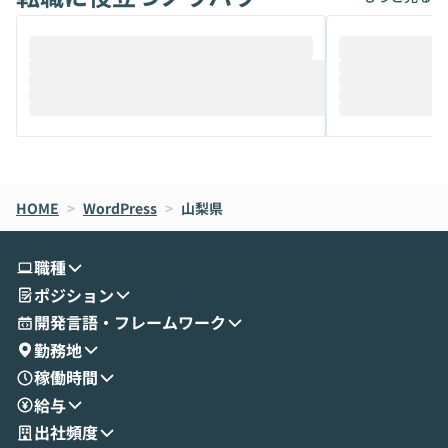
ることは、まだあまり知られていません。
ているAIを選ぶこ
そこで本イベントでは、メルカリで生成AI
もやり取りを重
推進を担当されているハヤカワ五味氏をお
まで文脈を忘れず
迎えし、Coworkを使った業務自動化の実
キストだけでな
際を、公開デモを交えてわかりやすくお伝
うときに一番打率が
えします。 前半のLTでは、ハヤカワ氏より
え、次々と新し
メルカリでの判断基準をもとに「なぜClau
それぞれの本当
de CodeはNGになりがちで、なぜCowork
スクごとに最適
なら安全なのか」を解説いただいた上で、C
すのは至難の業です。 そこで
HOME
oworkの基本的な機能をご紹介いただきま
>
WordPress
>
山梨県
は、LLMのフ
す。 続く公開デモでは、実際にCoworkを
ント構築の最前
使ってワークフローを構築する様子をお見
社松尾研究所の尾
職種
せいただきます。数分でワークフローが完
e・Codex・G
ポジション
成する手軽さや、Gmail等の外部サービス
分けの考え方を紐
とセキュアに連携できるポイントなど、実
使わなくなった
開発言語・フレームワーク
演を通じて具体的なイメージをお届けしま
らではの視点でお
勤務地
す。 後半のディスカッションでは、セキュ
のAIに絞るべ
稼働時間
リティの考え方や社内導入の進め方など、
迷っている方か
給与
現場目線でさらに深掘りしていきます。
最適化したい方
「自分の業務をAIで自動化してみたいけ
ご参加をお待ち
出社頻度