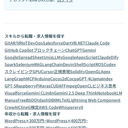
スキルから転職・求人情報を探す
Git
AR/VR
IoT
DevOps
Salesforce
Dart
VB.NET
Claude Code
GitHub Copilot
ブロックチェーン
ChatGPT
Gemini
GoogleSpreadSheet
Unix
LLMs
GoogleAppsScript
Claude
Dify
Spark
Selenium
RAG
LangChain
Devin
ShellScript
ROS
Codex
スクレイピング
GPU
Cursor
正規表現
Solidity
OpenGL
Apex
LangGraph
MCP
Arduino
Cocos2d
Cocoa
GPT-4
LlamaIndex
GPT-5
RaspberryPi
Keras
CUDA
FFmpeg
OpenCL
ビジネス思考
Visualforce
Gemini CLI
n8n
Gemini 2.5 Deep Think
NotebookLM
Manus
FreeBSD
Qt
dashDB
XML
TeX
Lightning Web Component
CrewAI
Cline
G検定
AWS CodeWhisperer
v0
年収から転職・求人情報を探す
WordPress✕300万円~
WordPress✕400万円~
WordPress✕500万円~
WordPress✕600万円~