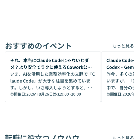
おすすめのイベント
もっと見る
開催前
開催前
それ、本当にClaude Codeじゃないとダ
Claude Co
メ？より安全でラクに使えるCowork公開
Codex・Gem
デモ
いま、AIを活用した業務効率化の文脈で「C
昨今、多くの生
laude Code」が大きな注目を集めていま
いますが、「Code
す。しかし、いざ導入しようとすると、セ
中で、自分のタ
キュリティ面の懸念や権限管理のハードル
開催日:
2026年8月26日(水)19:00
~
20:00
いいのか」を自
開催日:
2026年8
から、気軽に使えないケースも多いのでは
か？ 「なんとなく誰かが良いと言っていた
ないでしょうか。 Coworkは、非エンジニ
から」「SNS
アでも簡単に安全に扱えるよう作られた機
ら」と、周りの
能です。そして実は、日常の業務領域であ
ている方も少な
れば「Coworkで十分にカバーできる」だ
Iのポテンシャル
転職に役立つノウハウ
けでなく、想像以上の範囲まで自動化でき
は、評判ではな
もっと見る