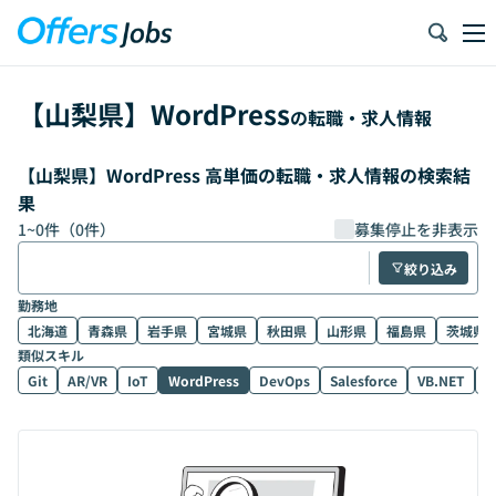
【
山梨県
】
WordPress
の転職・求人情報
【山梨県】WordPress 高単価の転職・求人情報の検索結
果
1
~
0
件（
0
件）
募集停止を非表示
絞り込み
勤務地
北海道
青森県
岩手県
宮城県
秋田県
山形県
福島県
茨城県
類似スキル
Git
AR/VR
IoT
WordPress
DevOps
Salesforce
VB.NET
D