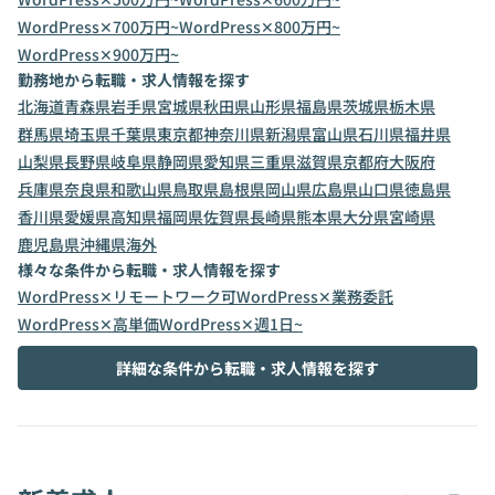
WordPress✕700万円~
WordPress✕800万円~
WordPress✕900万円~
勤務地から転職・求人情報を探す
北海道
青森県
岩手県
宮城県
秋田県
山形県
福島県
茨城県
栃木県
群馬県
埼玉県
千葉県
東京都
神奈川県
新潟県
富山県
石川県
福井県
山梨県
長野県
岐阜県
静岡県
愛知県
三重県
滋賀県
京都府
大阪府
兵庫県
奈良県
和歌山県
鳥取県
島根県
岡山県
広島県
山口県
徳島県
香川県
愛媛県
高知県
福岡県
佐賀県
長崎県
熊本県
大分県
宮崎県
鹿児島県
沖縄県
海外
様々な条件から転職・求人情報を探す
WordPress✕リモートワーク可
WordPress✕業務委託
WordPress✕高単価
WordPress✕週1日~
詳細な条件から転職・求人情報を探す