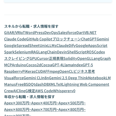
スキルから転職・求人情報を探す
Git
AR/VR
IoT
WordPress
DevOps
Salesforce
Dart
VB.NET
Claude Code
GitHub Copilot
ブロックチェーン
ChatGPT
Gemini
GoogleSpreadSheet
Unix
LLMs
Claude
Dify
GoogleAppsScript
Spark
Selenium
RAG
LangChain
Devin
ShellScript
ROS
Codex
スクレイピング
GPU
Cursor
正規表現
Solidity
OpenGL
LangGraph
MCP
Arduino
Cocos2d
Cocoa
GPT-4
LlamaIndex
GPT-5
RaspberryPi
Keras
CUDA
FFmpeg
OpenCL
ビジネス思考
Visualforce
Gemini CLI
n8n
Gemini 2.5 Deep Think
NotebookLM
Manus
FreeBSD
Qt
dashDB
XML
TeX
Lightning Web Component
CrewAI
Cline
G検定
AWS CodeWhisperer
v0
年収から転職・求人情報を探す
Apex✕300万円~
Apex✕400万円~
Apex✕500万円~
Apex✕600万円~
Apex✕700万円~
Apex✕800万円~
Apex✕900万円~