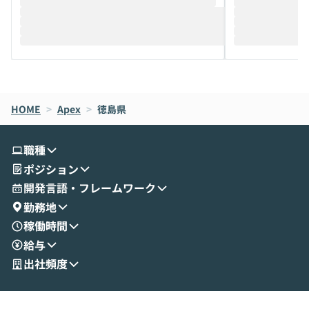
推進を担当されているハヤカワ五味氏をお
まで文脈を忘れず
迎えし、Coworkを使った業務自動化の実
キストだけでな
際を、公開デモを交えてわかりやすくお伝
うときに一番打率が
えします。 前半のLTでは、ハヤカワ氏より
え、次々と新し
メルカリでの判断基準をもとに「なぜClau
それぞれの本当
de CodeはNGになりがちで、なぜCowork
スクごとに最適
なら安全なのか」を解説いただいた上で、C
すのは至難の業です。 そこで
HOME
oworkの基本的な機能をご紹介いただきま
>
Apex
>
徳島県
は、LLMのフ
す。 続く公開デモでは、実際にCoworkを
ント構築の最前
使ってワークフローを構築する様子をお見
社松尾研究所の尾
職種
せいただきます。数分でワークフローが完
e・Codex・G
ポジション
成する手軽さや、Gmail等の外部サービス
分けの考え方を紐
とセキュアに連携できるポイントなど、実
使わなくなった
開発言語・フレームワーク
演を通じて具体的なイメージをお届けしま
らではの視点でお
勤務地
す。 後半のディスカッションでは、セキュ
のAIに絞るべ
稼働時間
リティの考え方や社内導入の進め方など、
迷っている方か
給与
現場目線でさらに深掘りしていきます。
最適化したい方
「自分の業務をAIで自動化してみたいけ
ご参加をお待ち
出社頻度
ど、何から始めればいいかわからない」と
いう方にこそ参加いただきたいイベントで
す。