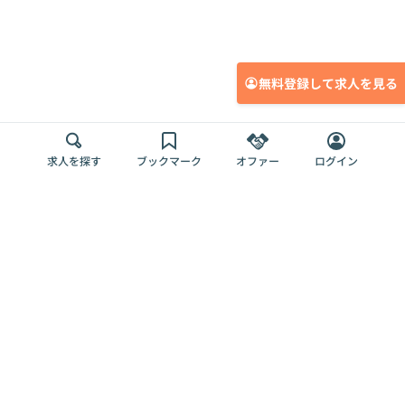
無料登録して求人を見る
求人を探す
ブックマーク
オファー
ログイン
メディア
サービス
キャリアアップ
採用担当者さま
各種媒体
を目指す
トップページ
Offers AI
Offers
ログイン
利用規約
新規登録・ロ
RPO
Magazine
プライバシー
グイン
Offers HR
予算型リテー
ポリシー
案件を探す
Magazine
導入事例
ナー
外部送信ツー
Offers 職務経
Offers デジタ