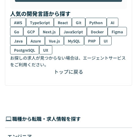
人気の開発言語から探す
AWS
TypeScript
React
Git
Python
AI
Go
GCP
Next.js
JavaScript
Docker
Figma
Java
Azure
Vue.js
MySQL
PHP
UI
PostgreSQL
UX
お探しの求人が見つからない場合は、エージェントサービス
をご利用ください。
トップに戻る
職種から転職・求人情報を探す
エンジニア