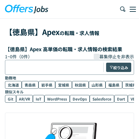
【
徳島県
】
Apex
の転職・求人情報
【徳島県】Apex 高単価の転職・求人情報の検索結果
1
~
0
件（
0
件）
募集停止を非表示
絞り込み
勤務地
北海道
青森県
岩手県
宮城県
秋田県
山形県
福島県
茨城県
類似スキル
Git
AR/VR
IoT
WordPress
DevOps
Salesforce
Dart
VB.