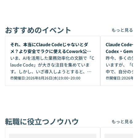
おすすめのイベント
もっと見る
開催前
開催前
それ、本当にClaude Codeじゃないとダ
Claude Co
メ？より安全でラクに使えるCowork公開
Codex・Gem
デモ
いま、AIを活用した業務効率化の文脈で「C
昨今、多くの生
laude Code」が大きな注目を集めていま
いますが、「Code
す。しかし、いざ導入しようとすると、セ
中で、自分のタ
キュリティ面の懸念や権限管理のハードル
開催日:
2026年8月26日(水)19:00
~
20:00
いいのか」を自
開催日:
2026年8
から、気軽に使えないケースも多いのでは
か？ 「なんとなく誰かが良いと言っていた
ないでしょうか。 Coworkは、非エンジニ
から」「SNS
アでも簡単に安全に扱えるよう作られた機
ら」と、周りの
能です。そして実は、日常の業務領域であ
ている方も少な
れば「Coworkで十分にカバーできる」だ
Iのポテンシャル
転職に役立つノウハウ
けでなく、想像以上の範囲まで自動化でき
は、評判ではな
もっと見る
ることは、まだあまり知られていません。
ているAIを選ぶこ
そこで本イベントでは、メルカリで生成AI
もやり取りを重