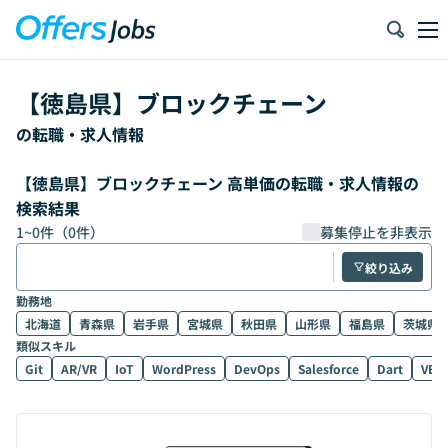
【
徳島県
】
ブロックチェーン
の転職・求人情報
【徳島県】ブロックチェーン 高単価の転職・求人情報の
検索結果
1
~
0
件（
0
件）
募集停止を非表示
絞り込み
勤務地
北海道
青森県
岩手県
宮城県
秋田県
山形県
福島県
茨城県
類似スキル
Git
AR/VR
IoT
WordPress
DevOps
Salesforce
Dart
VB.