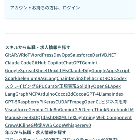
アカウントお持ちの方は、
ログイン
スキルから転職・求人情報を探す
Git
AR/VR
IoT
WordPress
DevOps
Salesforce
Dart
VB.NET
Claude Code
GitHub Copilot
ChatGPT
Gemini
GoogleSpreadSheet
Unix
LLMs
Claude
Dify
GoogleAppsScript
Spark
Selenium
RAG
LangChain
Devin
ShellScript
ROS
Codex
スクレイピング
GPU
Cursor
正規表現
Solidity
OpenGL
Apex
LangGraph
MCP
Arduino
Cocos2d
Cocoa
GPT-4
LlamaIndex
GPT-5
RaspberryPi
Keras
CUDA
FFmpeg
OpenCL
ビジネス思考
Visualforce
Gemini CLI
n8n
Gemini 2.5 Deep Think
NotebookLM
Manus
FreeBSD
Qt
dashDB
XML
TeX
Lightning Web Component
CrewAI
Cline
G検定
AWS CodeWhisperer
v0
年収から転職・求人情報を探す
ブロックチェーン✕300万円~
ブロックチェーン✕400万円~