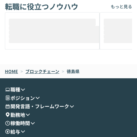
転職に役立つノウハウ
けでなく、想像以上の範囲まで自動化でき
は、評判ではな
もっと見る
ることは、まだあまり知られていません。
ているAIを選ぶこ
そこで本イベントでは、メルカリで生成AI
もやり取りを重
推進を担当されているハヤカワ五味氏をお
まで文脈を忘れず
迎えし、Coworkを使った業務自動化の実
キストだけでな
際を、公開デモを交えてわかりやすくお伝
うときに一番打率が
えします。 前半のLTでは、ハヤカワ氏より
え、次々と新し
メルカリでの判断基準をもとに「なぜClau
それぞれの本当
de CodeはNGになりがちで、なぜCowork
スクごとに最適
なら安全なのか」を解説いただいた上で、C
すのは至難の業です。 そこで
HOME
oworkの基本的な機能をご紹介いただきま
>
ブロックチェーン
>
徳島県
は、LLMのフ
す。 続く公開デモでは、実際にCoworkを
ント構築の最前
使ってワークフローを構築する様子をお見
社松尾研究所の尾
職種
せいただきます。数分でワークフローが完
e・Codex・G
ポジション
成する手軽さや、Gmail等の外部サービス
分けの考え方を紐
とセキュアに連携できるポイントなど、実
使わなくなった
開発言語・フレームワーク
演を通じて具体的なイメージをお届けしま
らではの視点でお
勤務地
す。 後半のディスカッションでは、セキュ
のAIに絞るべ
稼働時間
リティの考え方や社内導入の進め方など、
迷っている方か
給与
現場目線でさらに深掘りしていきます。
最適化したい方