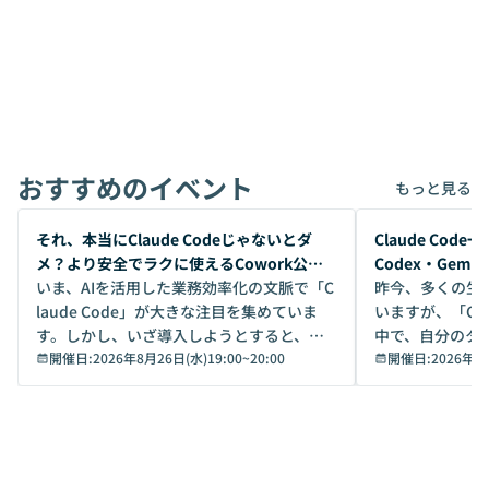
おすすめのイベント
もっと見る
開催前
開催前
それ、本当にClaude Codeじゃないとダ
Claude Co
メ？より安全でラクに使えるCowork公開
Codex・Gem
デモ
いま、AIを活用した業務効率化の文脈で「C
昨今、多くの生
laude Code」が大きな注目を集めていま
いますが、「Code
す。しかし、いざ導入しようとすると、セ
中で、自分のタ
キュリティ面の懸念や権限管理のハードル
開催日:
2026年8月26日(水)19:00
~
20:00
いいのか」を自
開催日:
2026年8
から、気軽に使えないケースも多いのでは
か？ 「なんとなく誰かが良いと言っていた
ないでしょうか。 Coworkは、非エンジニ
から」「SNS
アでも簡単に安全に扱えるよう作られた機
ら」と、周りの
能です。そして実は、日常の業務領域であ
ている方も少な
れば「Coworkで十分にカバーできる」だ
Iのポテンシャル