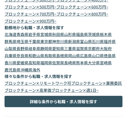
ブロックチェーン✕500万円~
ブロックチェーン✕600万円~
ブロックチェーン✕700万円~
ブロックチェーン✕800万円~
ブロックチェーン✕900万円~
勤務地から転職・求人情報を探す
北海道
青森県
岩手県
宮城県
秋田県
山形県
福島県
茨城県
栃木県
群馬県
埼玉県
千葉県
東京都
神奈川県
新潟県
富山県
石川県
福井県
山梨県
長野県
岐阜県
静岡県
愛知県
三重県
滋賀県
京都府
大阪府
兵庫県
奈良県
和歌山県
鳥取県
島根県
岡山県
広島県
山口県
徳島県
香川県
愛媛県
高知県
福岡県
佐賀県
長崎県
熊本県
大分県
宮崎県
鹿児島県
沖縄県
海外
様々な条件から転職・求人情報を探す
ブロックチェーン✕リモートワーク可
ブロックチェーン✕業務委託
ブロックチェーン✕高単価
ブロックチェーン✕週1日~
詳細な条件から転職・求人情報を探す