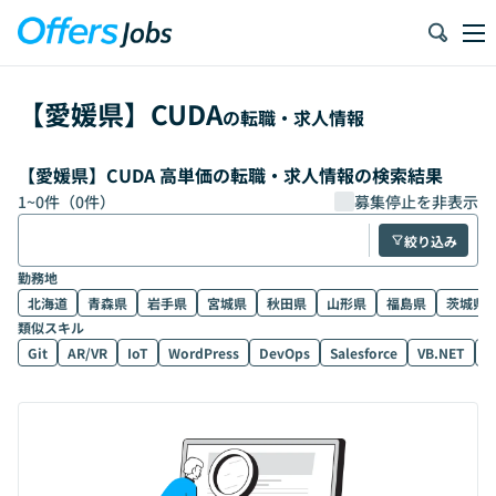
【
愛媛県
】
CUDA
の転職・求人情報
【愛媛県】CUDA 高単価の転職・求人情報の検索結果
1
~
0
件（
0
件）
募集停止を非表示
絞り込み
勤務地
北海道
青森県
岩手県
宮城県
秋田県
山形県
福島県
茨城県
類似スキル
Git
AR/VR
IoT
WordPress
DevOps
Salesforce
VB.NET
D