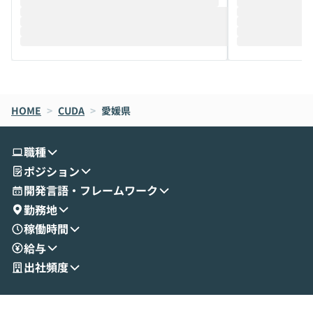
推進を担当されているハヤカワ五味氏をお
まで文脈を忘れず
迎えし、Coworkを使った業務自動化の実
キストだけでな
際を、公開デモを交えてわかりやすくお伝
うときに一番打率が
えします。 前半のLTでは、ハヤカワ氏より
え、次々と新し
メルカリでの判断基準をもとに「なぜClau
それぞれの本当
de CodeはNGになりがちで、なぜCowork
スクごとに最適
なら安全なのか」を解説いただいた上で、C
すのは至難の業です。 そこで
HOME
oworkの基本的な機能をご紹介いただきま
>
CUDA
>
愛媛県
は、LLMのフ
す。 続く公開デモでは、実際にCoworkを
ント構築の最前
使ってワークフローを構築する様子をお見
社松尾研究所の尾
職種
せいただきます。数分でワークフローが完
e・Codex・G
ポジション
成する手軽さや、Gmail等の外部サービス
分けの考え方を紐
とセキュアに連携できるポイントなど、実
使わなくなった
開発言語・フレームワーク
演を通じて具体的なイメージをお届けしま
らではの視点でお
勤務地
す。 後半のディスカッションでは、セキュ
のAIに絞るべ
稼働時間
リティの考え方や社内導入の進め方など、
迷っている方か
給与
現場目線でさらに深掘りしていきます。
最適化したい方
「自分の業務をAIで自動化してみたいけ
ご参加をお待ち
出社頻度
ど、何から始めればいいかわからない」と
いう方にこそ参加いただきたいイベントで
す。