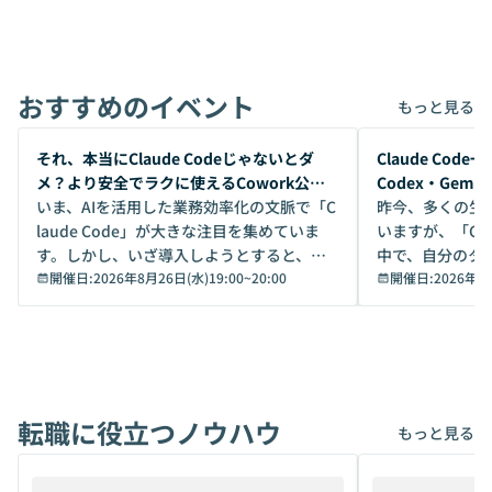
おすすめのイベント
もっと見る
開催前
開催前
それ、本当にClaude Codeじゃないとダ
Claude Co
メ？より安全でラクに使えるCowork公開
Codex・Gem
デモ
いま、AIを活用した業務効率化の文脈で「C
昨今、多くの生
laude Code」が大きな注目を集めていま
いますが、「Code
す。しかし、いざ導入しようとすると、セ
中で、自分のタ
キュリティ面の懸念や権限管理のハードル
開催日:
2026年8月26日(水)19:00
~
20:00
いいのか」を自
開催日:
2026年8
から、気軽に使えないケースも多いのでは
か？ 「なんとなく誰かが良いと言っていた
ないでしょうか。 Coworkは、非エンジニ
から」「SNS
アでも簡単に安全に扱えるよう作られた機
ら」と、周りの
能です。そして実は、日常の業務領域であ
ている方も少な
れば「Coworkで十分にカバーできる」だ
Iのポテンシャル
転職に役立つノウハウ
けでなく、想像以上の範囲まで自動化でき
は、評判ではな
もっと見る
ることは、まだあまり知られていません。
ているAIを選ぶこ
そこで本イベントでは、メルカリで生成AI
もやり取りを重