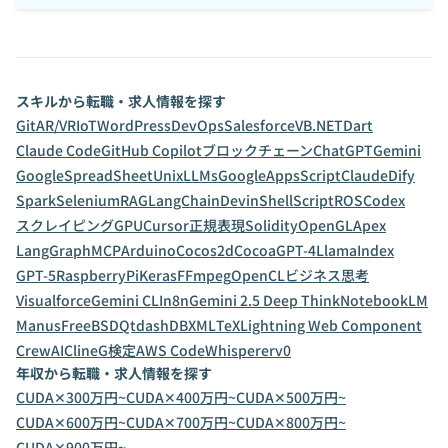
スキルから転職・求人情報を探す
Git
AR/VR
IoT
WordPress
DevOps
Salesforce
VB.NET
Dart
Claude Code
GitHub Copilot
ブロックチェーン
ChatGPT
Gemini
GoogleSpreadSheet
Unix
LLMs
GoogleAppsScript
Claude
Dify
Spark
Selenium
RAG
LangChain
Devin
ShellScript
ROS
Codex
スクレイピング
GPU
Cursor
正規表現
Solidity
OpenGL
Apex
LangGraph
MCP
Arduino
Cocos2d
Cocoa
GPT-4
LlamaIndex
GPT-5
RaspberryPi
Keras
FFmpeg
OpenCL
ビジネス思考
Visualforce
Gemini CLI
n8n
Gemini 2.5 Deep Think
NotebookLM
Manus
FreeBSD
Qt
dashDB
XML
TeX
Lightning Web Component
CrewAI
Cline
G検定
AWS CodeWhisperer
v0
年収から転職・求人情報を探す
CUDA✕300万円~
CUDA✕400万円~
CUDA✕500万円~
CUDA✕600万円~
CUDA✕700万円~
CUDA✕800万円~
CUDA✕900万円~