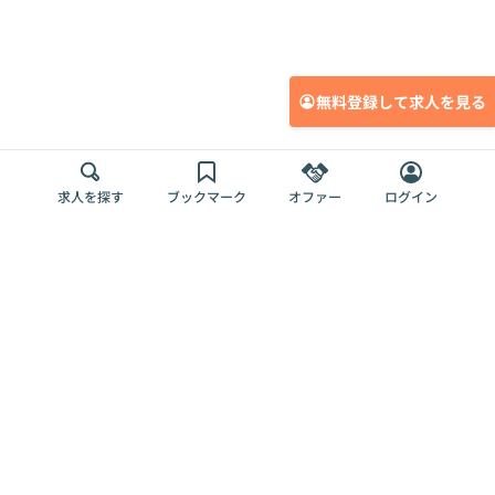
無料登録して求人を見る
求人を探す
ブックマーク
オファー
ログイン
メディア
サービス
キャリアアップ
採用担当者さま
各種媒体
を目指す
トップページ
Offers AI
Offers
ログイン
利用規約
新規登録・ロ
RPO
Magazine
プライバシー
グイン
Offers HR
予算型リテー
ポリシー
案件を探す
Magazine
導入事例
ナー
外部送信ツー
Offers 職務経
Offers デジタ