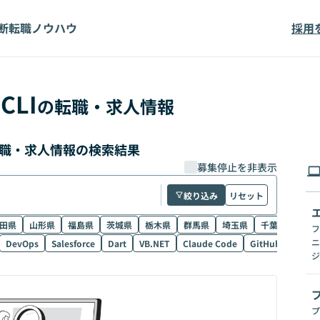
断
転職ノウハウ
採用
 CLI
の転職・求人情報
価の転職・求人情報の検索結果
募集停止を非表示
絞り込み
リセット
田県
山形県
福島県
茨城県
栃木県
群馬県
埼玉県
千葉県
東京
フ
ニ
DevOps
Salesforce
Dart
VB.NET
Claude Code
GitHub Copilot
ジ
プ