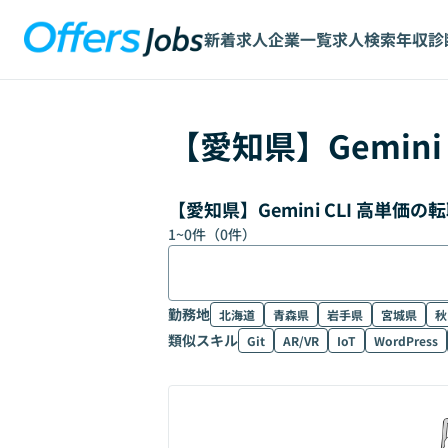
新着求人
企業一覧
求人検索
年収診
【
愛知県
】
Gemini
【愛知県】Gemini CLI 高単
1
~
0
件（
0
件）
勤務地
北海道
青森県
岩手県
宮城県
秋
類似スキル
Git
AR/VR
IoT
WordPress