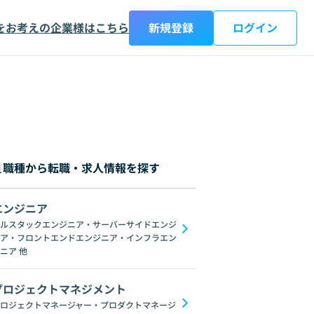
をお考えの企業様はこちら
新規登録
ログイン
職種から転職・求人情報を探す
エンジニア
都
神奈川県
新潟県
富山県
石川県
福井県
山梨県
長野県
岐阜
ルスタックエンジニア・サーバーサイドエンジ
ア・フロントエンドエンジニア・インフラエン
ブロックチェーン
ChatGPT
Gemini
GoogleSpreadSheet
Unix
C
ニア
他
プロジェクトマネジメント
ロジェクトマネージャー・プロダクトマネージ