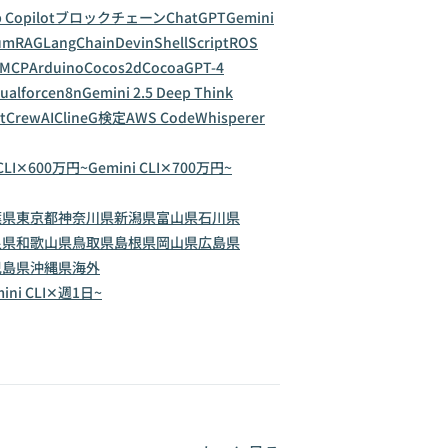
 Copilot
ブロックチェーン
ChatGPT
Gemini
um
RAG
LangChain
Devin
ShellScript
ROS
MCP
Arduino
Cocos2d
Cocoa
GPT-4
sualforce
n8n
Gemini 2.5 Deep Think
t
CrewAI
Cline
G検定
AWS CodeWhisperer
 CLI✕600万円~
Gemini CLI✕700万円~
葉県
東京都
神奈川県
新潟県
富山県
石川県
良県
和歌山県
鳥取県
島根県
岡山県
広島県
児島県
沖縄県
海外
ini CLI✕週1日~