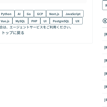
Python
AI
Go
GCP
Next.js
JavaScript
Vue.js
MySQL
PHP
UI
PostgreSQL
UX
合は、エージェントサービスをご利用ください。
トップに戻る
[
[
[
[
[
[