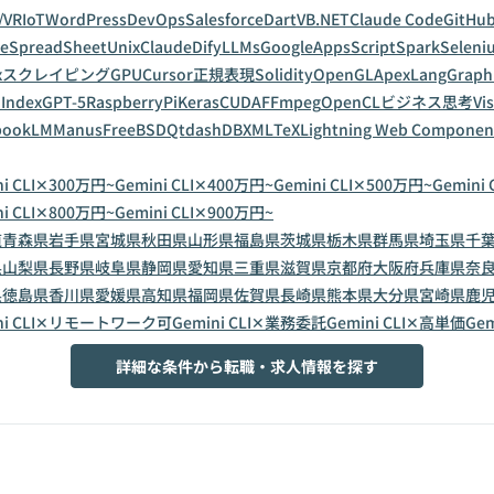
/VR
IoT
WordPress
DevOps
Salesforce
Dart
VB.NET
Claude Code
GitHub
leSpreadSheet
Unix
Claude
Dify
LLMs
GoogleAppsScript
Spark
Seleni
x
スクレイピング
GPU
Cursor
正規表現
Solidity
OpenGL
Apex
LangGraph
Index
GPT-5
RaspberryPi
Keras
CUDA
FFmpeg
OpenCL
ビジネス思考
Vi
bookLM
Manus
FreeBSD
Qt
dashDB
XML
TeX
Lightning Web Componen
ni CLI✕300万円~
Gemini CLI✕400万円~
Gemini CLI✕500万円~
Gemini
ni CLI✕800万円~
Gemini CLI✕900万円~
道
青森県
岩手県
宮城県
秋田県
山形県
福島県
茨城県
栃木県
群馬県
埼玉県
千
県
山梨県
長野県
岐阜県
静岡県
愛知県
三重県
滋賀県
京都府
大阪府
兵庫県
奈
県
徳島県
香川県
愛媛県
高知県
福岡県
佐賀県
長崎県
熊本県
大分県
宮崎県
鹿
ini CLI✕リモートワーク可
Gemini CLI✕業務委託
Gemini CLI✕高単価
Gem
詳細な条件から転職・求人情報を探す