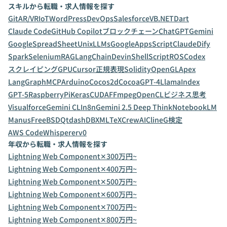
スキルから転職・求人情報を探す
Git
AR/VR
IoT
WordPress
DevOps
Salesforce
VB.NET
Dart
Claude Code
GitHub Copilot
ブロックチェーン
ChatGPT
Gemini
GoogleSpreadSheet
Unix
LLMs
GoogleAppsScript
Claude
Dify
Spark
Selenium
RAG
LangChain
Devin
ShellScript
ROS
Codex
スクレイピング
GPU
Cursor
正規表現
Solidity
OpenGL
Apex
LangGraph
MCP
Arduino
Cocos2d
Cocoa
GPT-4
LlamaIndex
GPT-5
RaspberryPi
Keras
CUDA
FFmpeg
OpenCL
ビジネス思考
Visualforce
Gemini CLI
n8n
Gemini 2.5 Deep Think
NotebookLM
Manus
FreeBSD
Qt
dashDB
XML
TeX
CrewAI
Cline
G検定
AWS CodeWhisperer
v0
年収から転職・求人情報を探す
Lightning Web Component✕300万円~
Lightning Web Component✕400万円~
Lightning Web Component✕500万円~
Lightning Web Component✕600万円~
Lightning Web Component✕700万円~
Lightning Web Component✕800万円~