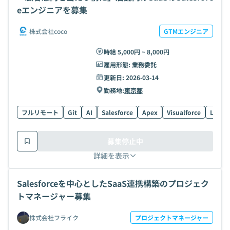
eエンジニアを募集
株式会社coco
GTMエンジニア
時給 5,000円 ~ 8,000円
雇用形態:
業務委託
更新日:
2026-03-14
勤務地:
東京都
フルリモート
Git
AI
Salesforce
Apex
Visualforce
Light
募集停止中
詳細を表示
Salesforceを中心としたSaaS連携構築のプロジェク
トマネージャー募集
株式会社フライク
プロジェクトマネージャー