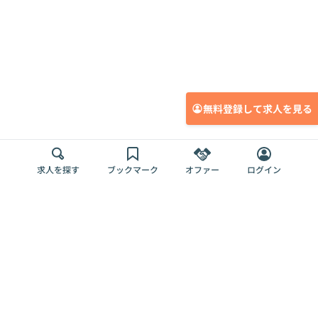
無料登録して求人を見る
求人を探す
ブックマーク
オファー
ログイン
メディア
サービス
キャリアアップ
採用担当者さま
各種媒体
を目指す
トップページ
Offers AI
Offers
ログイン
利用規約
新規登録・ロ
RPO
Magazine