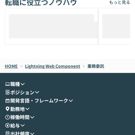
転職に役立つノウハウ
もっと見る
ることは、まだあまり知られていません。
ているAIを選ぶこ
そこで本イベントでは、メルカリで生成AI
もやり取りを重
推進を担当されているハヤカワ五味氏をお
まで文脈を忘れず
迎えし、Coworkを使った業務自動化の実
キストだけでな
際を、公開デモを交えてわかりやすくお伝
うときに一番打率が
えします。 前半のLTでは、ハヤカワ氏より
え、次々と新し
メルカリでの判断基準をもとに「なぜClau
それぞれの本当
de CodeはNGになりがちで、なぜCowork
スクごとに最適
なら安全なのか」を解説いただいた上で、C
すのは至難の業です。 そこで
HOME
oworkの基本的な機能をご紹介いただきま
>
Lightning Web Component
>
業務委託
は、LLMのフ
す。 続く公開デモでは、実際にCoworkを
ント構築の最前
使ってワークフローを構築する様子をお見
社松尾研究所の尾
職種
せいただきます。数分でワークフローが完
e・Codex・G
ポジション
成する手軽さや、Gmail等の外部サービス
分けの考え方を紐
とセキュアに連携できるポイントなど、実
使わなくなった
開発言語・フレームワーク
演を通じて具体的なイメージをお届けしま
らではの視点でお
勤務地
す。 後半のディスカッションでは、セキュ
のAIに絞るべ
稼働時間
リティの考え方や社内導入の進め方など、
迷っている方か
給与
現場目線でさらに深掘りしていきます。
最適化したい方
「自分の業務をAIで自動化してみたいけ
ご参加をお待ち
出社頻度