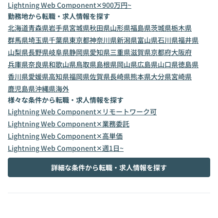
Lightning Web Component✕900万円~
勤務地から転職・求人情報を探す
北海道
青森県
岩手県
宮城県
秋田県
山形県
福島県
茨城県
栃木県
群馬県
埼玉県
千葉県
東京都
神奈川県
新潟県
富山県
石川県
福井県
山梨県
長野県
岐阜県
静岡県
愛知県
三重県
滋賀県
京都府
大阪府
兵庫県
奈良県
和歌山県
鳥取県
島根県
岡山県
広島県
山口県
徳島県
香川県
愛媛県
高知県
福岡県
佐賀県
長崎県
熊本県
大分県
宮崎県
鹿児島県
沖縄県
海外
様々な条件から転職・求人情報を探す
Lightning Web Component✕リモートワーク可
Lightning Web Component✕業務委託
Lightning Web Component✕高単価
Lightning Web Component✕週1日~
詳細な条件から転職・求人情報を探す