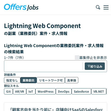
Lightning Web Component
の副業（業務委託）案件・求人情報
Lightning Web Componentの業務委託案件・求人情報
の検索結果
1
~
7
件（
7
件）
募集停止を非表示
絞り込み
詳細条件
指定なし
業務委託
リモートワーク可
高単価
類似スキル
Git
AR/VR
IoT
WordPress
DevOps
Salesforce
VB.NET
D
「顧客志向を当たり前に」店舗向けSaaSのSalesforc