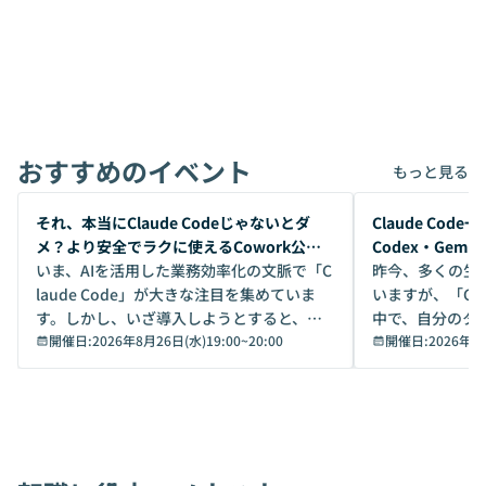
おすすめのイベント
もっと見る
開催前
開催前
それ、本当にClaude Codeじゃないとダ
Claude Co
メ？より安全でラクに使えるCowork公開
Codex・Gem
デモ
いま、AIを活用した業務効率化の文脈で「C
昨今、多くの生
laude Code」が大きな注目を集めていま
いますが、「Code
す。しかし、いざ導入しようとすると、セ
中で、自分のタ
キュリティ面の懸念や権限管理のハードル
開催日:
2026年8月26日(水)19:00
~
20:00
いいのか」を自
開催日:
2026年8
から、気軽に使えないケースも多いのでは
か？ 「なんとなく誰かが良いと言っていた
ないでしょうか。 Coworkは、非エンジニ
から」「SNS
アでも簡単に安全に扱えるよう作られた機
ら」と、周りの
能です。そして実は、日常の業務領域であ
ている方も少な
れば「Coworkで十分にカバーできる」だ
Iのポテンシャル
けでなく、想像以上の範囲まで自動化でき
は、評判ではな