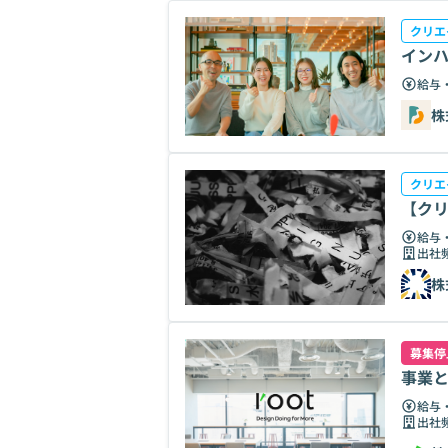
クリエ
インハ
給与
株
クリエ
【ク
給与
出社
株
募集停
事業
給与
出社