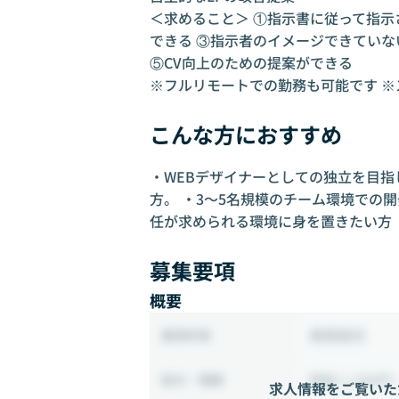
＜求めること＞ ①指示書に従って指示
できる ③指示者のイメージできていな
⑤CV向上のための提案ができる
※フルリモートでの勤務も可能です 
こんな方におすすめ
・WEBデザイナーとしての独立を目
方。 ・3〜5名規模のチーム環境での
任が求められる環境に身を置きたい方
募集要項
概要
業務委託
雇用形態
時給 1,500円 
給与・報酬
求人情報をご覧いた