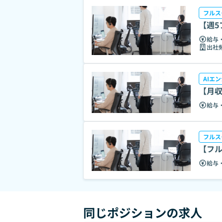
フルス
【週5
給与
出社
AIエ
【月収
給与
フルス
【フル
給与
同じポジションの求人