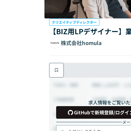
クリエイティブディレクター
【BIZ用LPデザイナー
株式会社homula
時給 1,500円 ~ 2,
給与・報酬
32時間 ~ 96時間（
稼働時間
求人情報をご覧いた
GitHubで新規登録/ログイ
業務委託
雇用形態
メー
フルリモート
出社頻度