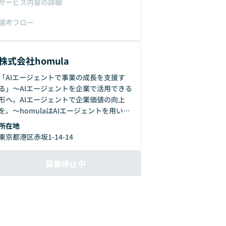
サービス内容の詳細
選考フロー
株式会社homula
「AIエージェントで事業の成長を支援す
る」〜AIエージェントを企業で活用できる
形へ。AIエージェントで企業価値の向上
を。〜homulaはAIエージェントを用いて
ビジネスの成長を支援します。ビジネスサ
所在地
イドの課題解決からAIアプリケーションの
東京都港区赤坂1-14-14
開発まで一貫した支援を行っています。
募集停止中