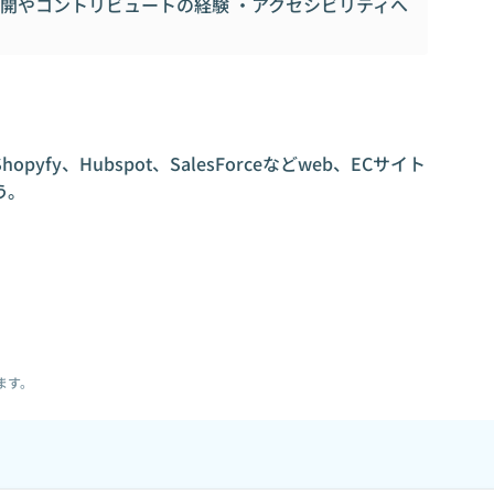
の公開やコントリビュートの経験 ・アクセシビリティへ
fy、Hubspot、SalesForceなどweb、ECサイト
う。
ます。