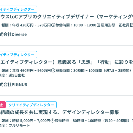
イティブディレクター
ウスtoCアプリのクリエイティブデザイナー（マーケティング
・報酬：
年収 420万円 ~ 570万円
稼働時間：
10:00 ~ 19:00
雇用形態：
正社員
式会社Diverse
イティブディレクター
リエイティブディレクター】意義ある「思想」「行動」に彩り
・報酬：
年収 460万円 ~ 960万円
稼働時間：
30時間 ~ 100時間（週7.5 ~ 25時間）
頻度：
週5日出社
式会社PIGNUS
止
クリエイティブディレクター
と組織の成長を共に実現する、デザインディレクター募集
・報酬：
時給 5,000円 ~ 7,000円
稼働時間：
80時間 ~ 160時間（週20 ~ 40時間）
頻度：
フルリモート