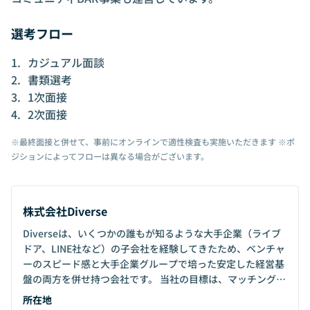
選考フロー
カジュアル面談
書類選考
1次面接
2次面接
※最終面接と併せて、事前にオンラインで適性検査も実施いただきます ※ポ
ジションによってフローは異なる場合がございます。
株式会社Diverse
Diverseは、いくつかの誰もが知るような大手企業（ライブ
ドア、LINE社など）の子会社を経験してきたため、ベンチャ
ーのスピード感と大手企業グループで培った安定した経営基
盤の両方を併せ持つ会社です。 当社の目標は、マッチングア
プリ事業という安定収益基盤を維持・強化しながら 、その収
所在地
益を活かして新しい事業にチャレンジし続けることです。 新