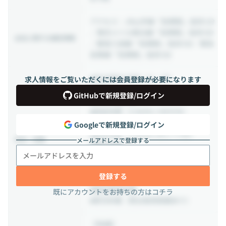
アクセス：JR山手線「目黒駅」徒歩1分
／東京メトロ南北線「目黒駅」徒歩3分
出社に関する補足情報
／都営三田線「目黒駅」徒歩3分／東急
目黒線「目黒駅」徒歩3分
■完全週休2日制（土・日）
求人情報をご覧いただくには会員登録が必要になります
■祝日
GitHubで新規登録/ログイン
■年末年始休暇
■有給休暇（入社日に3日付与）
■特別休暇
Googleで新規登録/ログイン
■夏季休暇（入社月に応じて3日）
休日・休暇
メールアドレスで登録する
■慶弔休暇
■生理休暇
■子の看病休暇
登録する
■介護休暇
■産前産後休業
既にアカウントをお持ちの方はコチラ
■育児休業（男女取得実績あり）
【待遇】