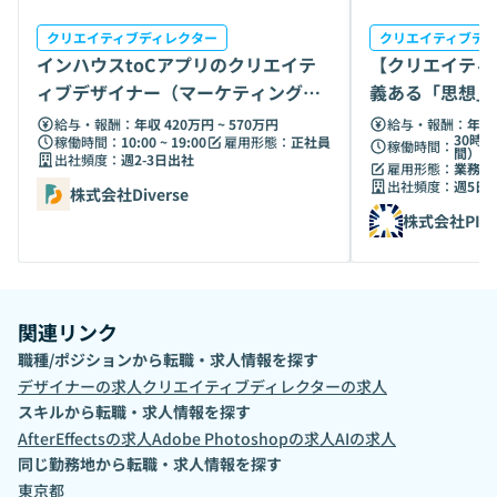
クリエイティブディレクター
クリエイティブデ
インハウスtoCアプリのクリエイテ
【クリエイティ
ィブデザイナー（マーケティング領
義ある「思想」
域）
えるモノ作り
給与・報酬：
年収 420万円 ~ 570万円
給与・報酬：
年収 
30時間 
稼働時間：
10:00 ~ 19:00
雇用形態：
正社員
稼働時間：
間）
出社頻度：
週2-3日出社
雇用形態：
業務委
出社頻度：
週5日
株式会社Diverse
株式会社PIG
関連リンク
職種/ポジションから転職・求人情報を探す
デザイナー
の求人
クリエイティブディレクター
の求人
スキルから転職・求人情報を探す
AfterEffects
の求人
Adobe Photoshop
の求人
AI
の求人
同じ勤務地から転職・求人情報を探す
東京都