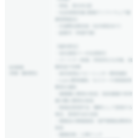
・昇給、賞与年2回
・社会保険完備 (関東ITソフトウェア健
康保険組合)
・交通費全額支給（社内規定あり）
・副業可（申請不要）
【福利厚生】
・自社運営バーの社員割引
・パートナー制度／同性同士も対象、結
婚祝金や休暇
社内制度
(待遇・福利厚生)
・病児保育&ベビーシッター費用補助
・Learn費用補助／セミナーや資格取得
費用を補助
・書籍購入費用の負担／技術書籍や参考
書の購入費用を負担
・勉強会登壇手当／講師として登壇する
場合、登壇手当を支給
・懇親会の開催推奨／部門懇親会費用を
負担
・健康診断／人間ドック