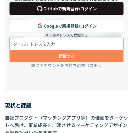
正社員
雇用形態
GitHubで新規登録/ログイン
週2-3日出社
出社頻度
Googleで新規登録/ログイン
メールアドレスで登録する
東京都 品川区 上大崎2-15-19 MG目黒駅前
勤務地
8階
登録する
既にアカウントをお持ちの方はコチラ
現状と課題
自社プロダクト（マッチングアプリ等）の価値をターゲッ
トへ届け、事業成長を加速させるマーケティングデザイン
全般を担当いただきます。