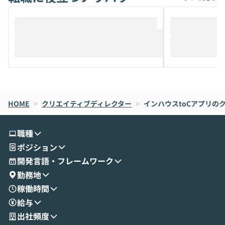
ることは、まだあまり知られていません。
ているAIを選ぶこ
そこで本イベントでは、メルカリで生成AI
もやり取りを重
推進を担当されているハヤカワ五味氏をお
まで文脈を忘れず
迎えし、Coworkを使った業務自動化の実
キストだけでな
際を、公開デモを交えてわかりやすくお伝
うときに一番打率が
えします。 前半のLTでは、ハヤカワ氏より
え、次々と新し
メルカリでの判断基準をもとに「なぜClau
それぞれの本当
de CodeはNGになりがちで、なぜCowork
スクごとに最適
なら安全なのか」を解説いただいた上で、C
すのは至難の業です。 そこで
HOME
oworkの基本的な機能をご紹介いただきま
>
クリエイティブディレクター
>
インハウスtoCアプリの
は、LLMのフ
す。 続く公開デモでは、実際にCoworkを
ント構築の最前
使ってワークフローを構築する様子をお見
社松尾研究所の尾
職種
せいただきます。数分でワークフローが完
e・Codex・G
ポジション
成する手軽さや、Gmail等の外部サービス
分けの考え方を紐
とセキュアに連携できるポイントなど、実
使わなくなった
開発言語・フレームワーク
演を通じて具体的なイメージをお届けしま
らではの視点でお
勤務地
す。 後半のディスカッションでは、セキュ
のAIに絞るべ
稼働時間
リティの考え方や社内導入の進め方など、
迷っている方か
給与
現場目線でさらに深掘りしていきます。
最適化したい方
「自分の業務をAIで自動化してみたいけ
ご参加をお待ち
出社頻度