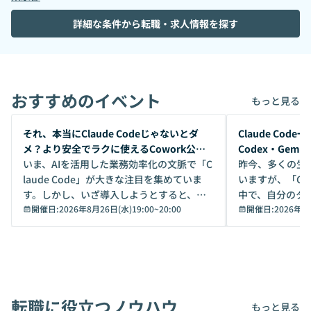
詳細な条件から転職・求人情報を探す
おすすめのイベント
もっと見る
開催前
開催前
それ、本当にClaude Codeじゃないとダ
Claude Co
メ？より安全でラクに使えるCowork公開
Codex・Gem
デモ
いま、AIを活用した業務効率化の文脈で「C
昨今、多くの生
laude Code」が大きな注目を集めていま
いますが、「Code
す。しかし、いざ導入しようとすると、セ
中で、自分のタ
キュリティ面の懸念や権限管理のハードル
開催日:
2026年8月26日(水)19:00
~
20:00
いいのか」を自
開催日:
2026年8
から、気軽に使えないケースも多いのでは
か？ 「なんとなく誰かが良いと言っていた
ないでしょうか。 Coworkは、非エンジニ
から」「SNS
アでも簡単に安全に扱えるよう作られた機
ら」と、周りの
能です。そして実は、日常の業務領域であ
ている方も少な
れば「Coworkで十分にカバーできる」だ
Iのポテンシャル
転職に役立つノウハウ
けでなく、想像以上の範囲まで自動化でき
は、評判ではな
もっと見る