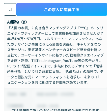
この求人に応募する
AI要約（β）
「人間の本質」に向き合うマッチングアプリ『YYC』で、クリ
エイティブディレクターとして事業成長を加速させませんか？
年収420万〜570万円、フルリモート・フルフレックス。あな
たのデザインが事業に与える影響を実感し、キャリアを次の
ステージへ。安定基盤とベンチャーのスピード感を併せ持つ
当社で、ユーザーインサイトに基づいた戦略的クリエイティブ
を企画・制作。TikTok, Instagram, YouTube等の広告からL
P、ライブ配信アイテムまで、多岐にわたるデザインで「居場
所を作る」という社会意義に貢献。「Fail Fast」の精神で、デ
ータと仮説を元にマーケットフィットを追求し、未来のコミ
ュニケーションを共に創造する仲間を求めています。
年収 420万円 ~ 570万円
給与・報酬
10:00 ~ 19:00
稼働時間
求人情報をご覧いただくには会員登録が必要になります