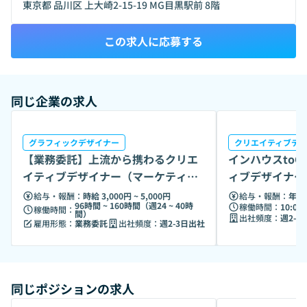
東京都 品川区 上大崎2-15-19 MG目黒駅前 8階
規事業に分野や条件の縛りは無く、実際にITを活かしたコミ
ュニティBAR事業も運営しています。
この求人に応募する
同じ企業の求人
グラフィックデザイナー
クリエイティブデ
【業務委託】上流から携わるクリエ
インハウスto
イティブデザイナー（マーケティン
ィブデザイナー
グ領域）
域）
給与・報酬：
時給 3,000円 ~ 5,000円
給与・報酬：
年収 
96時間 ~ 160時間（週24 ~ 40時
稼働時間：
10:00 
稼働時間：
間）
出社頻度：
週2-3
雇用形態：
業務委託
出社頻度：
週2-3日出社
同じポジションの求人