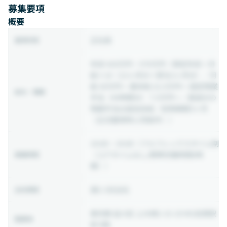
募集要項
概要
正社員
雇用形態
年収 420万円 ~ 570万円
（想定年収 = 月
給×14（12ヶ月分＋賞与2ヶ月分）／月
給 30万円〜 基本給 22.5万円〜 固定残業
給与・報酬
手当（40時間分） 7.5万円〜／超過分の
残業手当は追加支給／試用期間3ヶ月
（正式雇用時と同条件））
10:00 ~ 19:00
（フルフレックスタイム制
（コアタイムなし/標準労働時間8時
稼働時間
間））
週2-3日出社
出社頻度
東京都 品川区 上大崎2-15-19 MG目黒駅
勤務地
前 8階