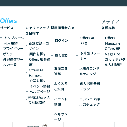
ど、何から始めればいいかわからない」と
いう方にこそ参加いただきたいイベントで
す。
メディア
サービス
キャリアアップ
採用担当者さま
各種媒体
を目指す
トップページ
Offers AI
Offers
ログイン
利用規約
新規登録・ロ
RPO
Magazine
プライバシー
グイン
Offers HR
予算型リテー
ポリシー
案件を探す
Magazine
導入事例
ナー
外部送信ツー
Offers 職務経
Offers デジタ
ルの一覧
歴
ル人材総研
お役立ち
人事AIコンサ
Offers AI
資料
ルティング
Harness
企業を探す
よくある
求人掲載無料
イベント情報
ご質問
プラン
ヘルプページ
掲載企業/求人
イベント
エンジニア採
の削除依頼
情報
用力チェック
ヘルプペ
ージ