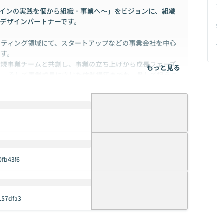
ore〜デザインの実践を個から組織・事業へ〜」をビジョンに、組織
デザインパートナーです。
ケティング領域にて、スタートアップなどの事業会社を中心
ます。
新規事業チームと共創し、事業の立ち上げから成長フェーズ
もっと見る
援、そして事業成長に応じた体制構築までを一貫して担うこ
、グロース、組織化まで、幅広い事業ステージに応じた支援
、持続的に事業を育てるための組織基盤づくりを支援してい
0fb43f6
c157dfb3