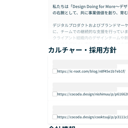
私たちは「Design Doing for M
の右腕として、共に事業価値を創り、育む
デジタルプロダクトおよびブランドマー
に、チームでの継続的な支援を行ってい
クライアント組織内のデザインチームや
におけるデザイン実行支援・ノウハウ支
カルチャー・採用方針
とが特色です。
また、創業前の構想段階から、立ち上げ
を行い、新規事業の成功確率の最大化と
ます。
https://ic-root.com/blog/n8f45e1b7eb1f/
詳細は採用ページをご覧ください。
https://careers.ic-root.com/
https://cocoda.design/nishimuu/p/p61662
https://cocoda.design/cooktsuji/p/p3111