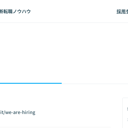
断
転職ノウハウ
採用
it/we-are-hiring