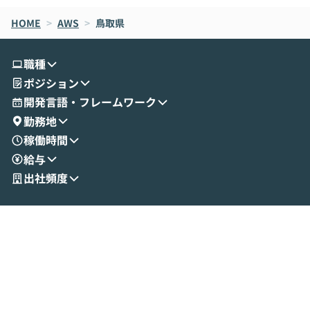
なら安全なのか」を解説いただいた上で、C
すのは至難の業です。 そこで
HOME
oworkの基本的な機能をご紹介いただきま
>
AWS
>
鳥取県
は、LLMのフ
す。 続く公開デモでは、実際にCoworkを
ント構築の最前
使ってワークフローを構築する様子をお見
社松尾研究所の尾
職種
せいただきます。数分でワークフローが完
e・Codex・G
ポジション
成する手軽さや、Gmail等の外部サービス
分けの考え方を紐
とセキュアに連携できるポイントなど、実
使わなくなった
開発言語・フレームワーク
演を通じて具体的なイメージをお届けしま
らではの視点でお
勤務地
す。 後半のディスカッションでは、セキュ
のAIに絞るべ
稼働時間
リティの考え方や社内導入の進め方など、
迷っている方か
給与
現場目線でさらに深掘りしていきます。
最適化したい方
「自分の業務をAIで自動化してみたいけ
ご参加をお待ち
出社頻度
ど、何から始めればいいかわからない」と
いう方にこそ参加いただきたいイベントで
す。