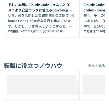
開催前
開催前
それ、本当にClaude Codeじゃないとダ
Claude Co
メ？より安全でラクに使えるCowork公開
Codex・Gem
デモ
いま、AIを活用した業務効率化の文脈で「C
昨今、多くの生
laude Code」が大きな注目を集めていま
いますが、「Code
す。しかし、いざ導入しようとすると、セ
中で、自分のタ
キュリティ面の懸念や権限管理のハードル
開催日:
2026年8月26日(水)19:00
~
20:00
いいのか」を自
開催日:
2026年8
から、気軽に使えないケースも多いのでは
か？ 「なんとなく誰かが良いと言っていた
ないでしょうか。 Coworkは、非エンジニ
から」「SNS
アでも簡単に安全に扱えるよう作られた機
ら」と、周りの
能です。そして実は、日常の業務領域であ
ている方も少な
れば「Coworkで十分にカバーできる」だ
Iのポテンシャル
転職に役立つノウハウ
けでなく、想像以上の範囲まで自動化でき
は、評判ではな
もっと見る
ることは、まだあまり知られていません。
ているAIを選ぶこ
そこで本イベントでは、メルカリで生成AI
もやり取りを重
推進を担当されているハヤカワ五味氏をお
まで文脈を忘れず
迎えし、Coworkを使った業務自動化の実
キストだけでな
際を、公開デモを交えてわかりやすくお伝
うときに一番打率が
えします。 前半のLTでは、ハヤカワ氏より
え、次々と新し
メルカリでの判断基準をもとに「なぜClau
それぞれの本当
de CodeはNGになりがちで、なぜCowork
スクごとに最適