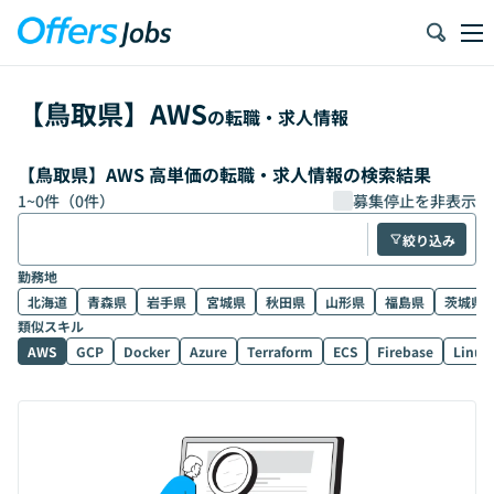
【
鳥取県
】
AWS
の転職・求人情報
【鳥取県】AWS 高単価の転職・求人情報の検索結果
1
~
0
件（
0
件）
募集停止を非表示
絞り込み
勤務地
北海道
青森県
岩手県
宮城県
秋田県
山形県
福島県
茨城県
類似スキル
AWS
GCP
Docker
Azure
Terraform
ECS
Firebase
Linux