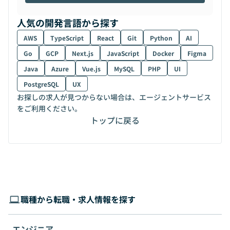
人気の開発言語から探す
AWS
TypeScript
React
Git
Python
AI
Go
GCP
Next.js
JavaScript
Docker
Figma
Java
Azure
Vue.js
MySQL
PHP
UI
PostgreSQL
UX
お探しの求人が見つからない場合は、エージェントサービス
をご利用ください。
トップに戻る
職種から転職・求人情報を探す
エンジニア