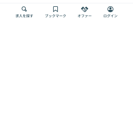
求人を探す
ブックマーク
オファー
ログイン
メディア
サービス
キャリアアップ
採用担当者さま
各種媒体
を目指す
トップページ
Offers AI
Offers
ログイン
利用規約
新規登録・ロ
RPO
Magazine
プライバシー
グイン
Offers HR
予算型リテー
ポリシー
案件を探す
Magazine
導入事例
ナー
外部送信ツー
Offers 職務経
Offers デジタ
ルの一覧
歴
ル人材総研
お役立ち
人事AIコンサ
Offers AI
資料
ルティング
Harness
企業を探す
よくある
求人掲載無料
イベント情報
ご質問
プラン
ヘルプページ