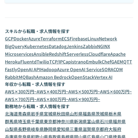
スキルから転職・求人情報を探す
GCP
Docker
Azure
Terraform
ECS
Firebase
Linux
Network
BigQuery
Kubernetes
Datadog
Jenkins
Zabbix
NGINX
Microservices
Ansible
Redshift
Serverless
Cloudflare
Apache
Heroku
Fluentd
Twilio
TCP/IP
Capistrano
Embulk
Chef
GAE
MQTT
Fastly
OpenAI API
Hadoop
Azure OpenAI Service
SORACOM
RabbitMQ
Bash
Amazon Bedrock
OpenStack
Vertex AI
年収から転職・求人情報を探す
AWS✕300万円~
AWS✕400万円~
AWS✕500万円~
AWS✕600万円~
AWS✕700万円~
AWS✕800万円~
AWS✕900万円~
勤務地から転職・求人情報を探す
北海道
青森県
岩手県
宮城県
秋田県
山形県
福島県
茨城県
栃木県
群馬県
埼玉県
千葉県
東京都
神奈川県
新潟県
富山県
石川県
福井県
山梨県
長野県
岐阜県
静岡県
愛知県
三重県
滋賀県
京都府
大阪府
兵庫県
奈良県
和歌山県
鳥取県
島根県
岡山県
広島県
山口県
徳島県