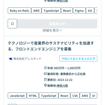
勤務地:
神奈川県
Ruby on Rails
AWS
TypeScript
React
Figma
Git
データ
募集停止中
詳細を表示
テクノロジーで産業界のサステナビリティを加速す
る、フロントエンドエンジニアを募集
株式会社アレスグッド
フロントエンドエンジニア
年収 500万円 ~ 1,000万円
雇用形態:
業務委託から正社員
更新日:
2023-12-22
勤務地:
神奈川県
JavaScript
HTML
TypeScript
React
CSS
AWS
UI
Fig