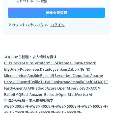
・スカウトメール受信
無料会員登録
アカウントお持ちの方は、
ログイン
スキルから転職・求人情報を探す
GCP
Docker
Azure
Terraform
ECS
Firebase
Linux
Network
BigQuery
Kubernetes
Datadog
Jenkins
Zabbix
NGINX
Microservices
Ansible
Redshift
Serverless
Cloudflare
Apache
Heroku
Fluentd
Twilio
TCP/IP
Capistrano
Embulk
Chef
GAE
MQTT
Fastly
OpenAI API
Hadoop
Azure OpenAI Service
SORACOM
RabbitMQ
Bash
Amazon Bedrock
OpenStack
Vertex AI
年収から転職・求人情報を探す
AWS✕300万円~
AWS✕400万円~
AWS✕500万円~
AWS✕600万円~
AWS✕700万円~
AWS✕800万円~
AWS✕900万円~