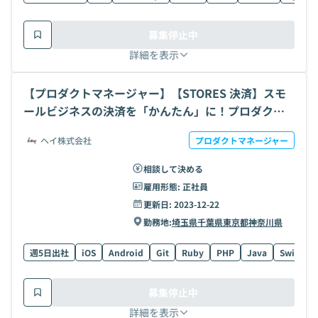
募集停止中
詳細を表示
【プロダクトマネージャー】【STORES 決済】スモ
ールビジネスの決済を「かんたん」に！プロダクト
マネジメントの求人・案件
ヘイ株式会社
プロダクトマネージャー
相談して決める
雇用形態:
正社員
更新日:
2023-12-22
勤務地:
埼玉県
千葉県
東京都
神奈川県
週5日出社
iOS
Android
Git
Ruby
PHP
Java
Swift
募集停止中
詳細を表示