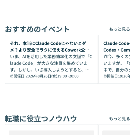
おすすめのイベント
もっと見る
開催前
開催前
それ、本当にClaude Codeじゃないとダ
Claude Co
メ？より安全でラクに使えるCowork公開
Codex・Gem
デモ
いま、AIを活用した業務効率化の文脈で「C
昨今、多くの生
laude Code」が大きな注目を集めていま
いますが、「Code
す。しかし、いざ導入しようとすると、セ
中で、自分のタ
キュリティ面の懸念や権限管理のハードル
開催日:
2026年8月26日(水)19:00
~
20:00
いいのか」を自
開催日:
2026年8
から、気軽に使えないケースも多いのでは
か？ 「なんとなく誰かが良いと言っていた
ないでしょうか。 Coworkは、非エンジニ
から」「SNS
アでも簡単に安全に扱えるよう作られた機
ら」と、周りの
能です。そして実は、日常の業務領域であ
ている方も少な
れば「Coworkで十分にカバーできる」だ
Iのポテンシャル
転職に役立つノウハウ
けでなく、想像以上の範囲まで自動化でき
は、評判ではな
もっと見る
ることは、まだあまり知られていません。
ているAIを選ぶこ
そこで本イベントでは、メルカリで生成AI
もやり取りを重