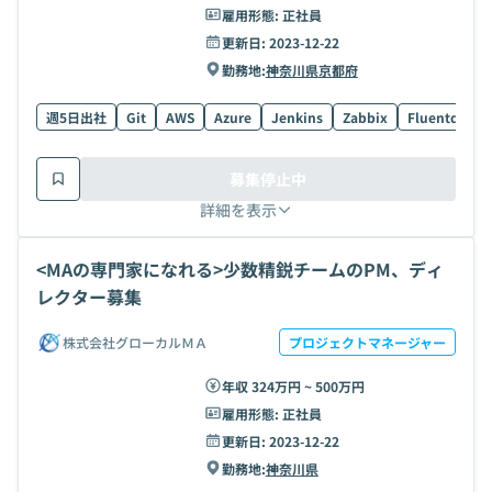
雇用形態:
正社員
更新日:
2023-12-22
勤務地:
神奈川県
京都府
週5日出社
Git
AWS
Azure
Jenkins
Zabbix
Fluentd
El
募集停止中
詳細を表示
<MAの専門家になれる>少数精鋭チームのPM、ディ
レクター募集
株式会社グローカルＭＡ
プロジェクトマネージャー
年収 324万円 ~ 500万円
雇用形態:
正社員
更新日:
2023-12-22
勤務地:
神奈川県