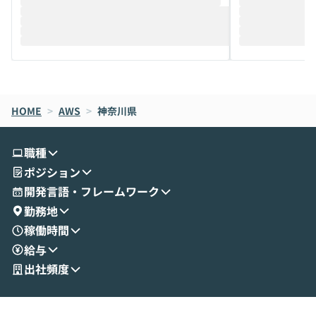
推進を担当されているハヤカワ五味氏をお
まで文脈を忘れず
迎えし、Coworkを使った業務自動化の実
キストだけでな
際を、公開デモを交えてわかりやすくお伝
うときに一番打率が
えします。 前半のLTでは、ハヤカワ氏より
え、次々と新し
メルカリでの判断基準をもとに「なぜClau
それぞれの本当
de CodeはNGになりがちで、なぜCowork
スクごとに最適
なら安全なのか」を解説いただいた上で、C
すのは至難の業です。 そこで
HOME
oworkの基本的な機能をご紹介いただきま
>
AWS
>
神奈川県
は、LLMのフ
す。 続く公開デモでは、実際にCoworkを
ント構築の最前
使ってワークフローを構築する様子をお見
社松尾研究所の尾
職種
せいただきます。数分でワークフローが完
e・Codex・G
ポジション
成する手軽さや、Gmail等の外部サービス
分けの考え方を紐
とセキュアに連携できるポイントなど、実
使わなくなった
開発言語・フレームワーク
演を通じて具体的なイメージをお届けしま
らではの視点でお
勤務地
す。 後半のディスカッションでは、セキュ
のAIに絞るべ
稼働時間
リティの考え方や社内導入の進め方など、
迷っている方か
給与
現場目線でさらに深掘りしていきます。
最適化したい方
「自分の業務をAIで自動化してみたいけ
ご参加をお待ち
出社頻度
ど、何から始めればいいかわからない」と
いう方にこそ参加いただきたいイベントで
す。