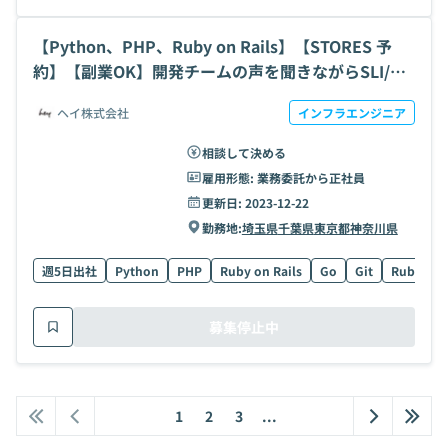
【Python、PHP、Ruby on Rails】【STORES 予
約】【副業OK】開発チームの声を聞きながらSLI/SL
Oを定義し、ユーザーに価値を届ける開発チームSRE
ヘイ株式会社
インフラエンジニア
の求人・案件
相談して決める
雇用形態:
業務委託から正社員
更新日:
2023-12-22
勤務地:
埼玉県
千葉県
東京都
神奈川県
週5日出社
Python
PHP
Ruby on Rails
Go
Git
Ruby
募集停止中
1
2
3
...