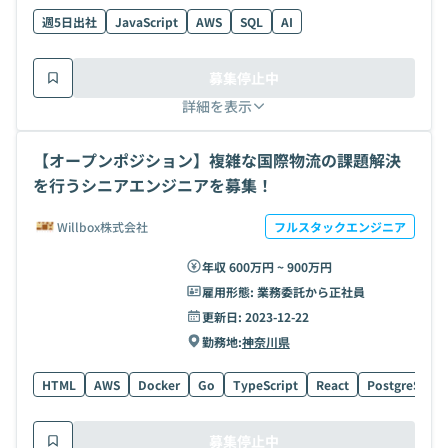
週5日出社
JavaScript
AWS
SQL
AI
募集停止中
詳細を表示
【オープンポジション】複雑な国際物流の課題解決
を行うシニアエンジニアを募集！
Willbox株式会社
フルスタックエンジニア
年収 600万円 ~ 900万円
雇用形態:
業務委託から正社員
更新日:
2023-12-22
勤務地:
神奈川県
HTML
AWS
Docker
Go
TypeScript
React
PostgreSQL
募集停止中