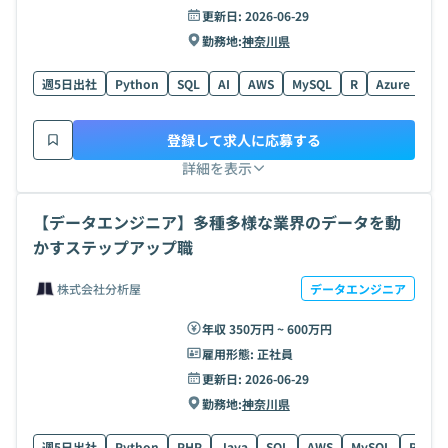
更新日:
2026-06-29
勤務地:
神奈川県
週5日出社
Python
SQL
AI
AWS
MySQL
R
Azure
Po
登録して求人に応募する
詳細を表示
【データエンジニア】多種多様な業界のデータを動
かすステップアップ職
株式会社分析屋
データエンジニア
年収 350万円 ~ 600万円
雇用形態:
正社員
更新日:
2026-06-29
勤務地:
神奈川県
週5日出社
Python
PHP
Java
SQL
AWS
MySQL
R
A