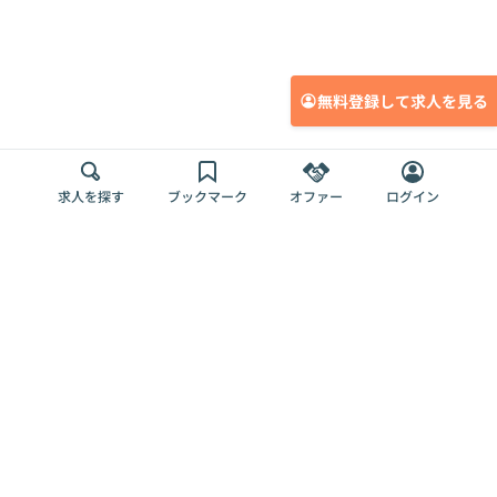
無料登録して求人を見る
求人を探す
ブックマーク
オファー
ログイン
メディア
サービス
キャリアアップ
採用担当者さま
各種媒体
を目指す
トップページ
Offers AI
Offers
ログイン
利用規約
新規登録・ロ
RPO
Magazine
プライバシー
グイン
Offers HR
予算型リテー
ポリシー
案件を探す
Magazine
導入事例
ナー
外部送信ツー
Offers 職務経
Offers デジタ