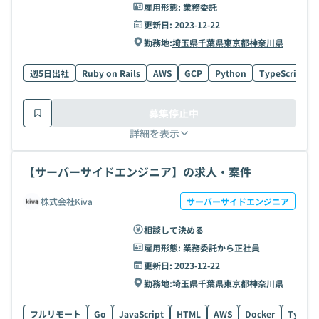
雇用形態:
業務委託
更新日:
2023-12-22
勤務地:
埼玉県
千葉県
東京都
神奈川県
週5日出社
Ruby on Rails
AWS
GCP
Python
TypeScript
募集停止中
詳細を表示
【サーバーサイドエンジニア】の求人・案件
株式会社Kiva
サーバーサイドエンジニア
相談して決める
雇用形態:
業務委託から正社員
更新日:
2023-12-22
勤務地:
埼玉県
千葉県
東京都
神奈川県
フルリモート
Go
JavaScript
HTML
AWS
Docker
TypeSc