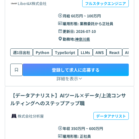
Liber&X株式会社
フルスタックエンジニア
月給 60万円 ~ 100万円
雇用形態:
業務委託から正社員
更新日:
2026-07-10
勤務地:
神奈川県
週1日出社
Python
TypeScript
LLMs
AWS
React
AI
G
登録して求人に応募する
詳細を表示
【データアナリスト】AIツール×データ/上流コンサ
ルティングへのステップアップ職
株式会社分析屋
データアナリスト
年収 350万円 ~ 600万円
雇用形態:
正社員