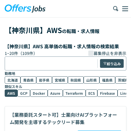
【
神奈川県
】
AWS
の転職・求人情報
【神奈川県】AWS 高単価の転職・求人情報の検索結果
1
~
20
件（
109
件）
募集停止を非表示
絞り込み
勤務地
北海道
青森県
岩手県
宮城県
秋田県
山形県
福島県
茨城県
類似スキル
AWS
GCP
Docker
Azure
Terraform
ECS
Firebase
Linux
【業務委託スタート可】士業向けAIプラットフォー
ム開発を主導するテックリード募集