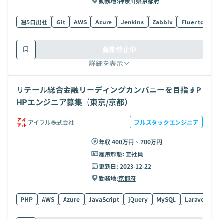
勤務地:
神奈川県
京都府
週5日出社
Git
AWS
Azure
Jenkins
Zabbix
Fluentd
El
募集停止中
詳細を表示
リテール総合金融リーディングカンパニーを目指すP
HPエンジニア募集（東京/京都）
アイフル株式会社
フルスタックエンジニア
年収 400万円 ~ 700万円
雇用形態:
正社員
更新日:
2023-12-22
勤務地:
京都府
PHP
AWS
Azure
JavaScript
jQuery
MySQL
Laravel
C