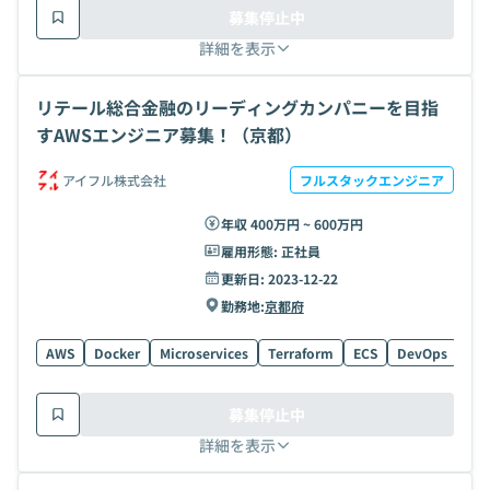
募集停止中
詳細を表示
リテール総合金融のリーディングカンパニーを目指
すAWSエンジニア募集！（京都）
アイフル株式会社
フルスタックエンジニア
年収 400万円 ~ 600万円
雇用形態:
正社員
更新日:
2023-12-22
勤務地:
京都府
AWS
Docker
Microservices
Terraform
ECS
DevOps
募集停止中
詳細を表示