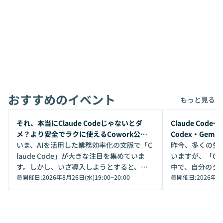
おすすめのイベント
もっと見る
開催前
開催前
それ、本当にClaude Codeじゃないとダ
Claude Co
メ？より安全でラクに使えるCowork公開
Codex・Gem
デモ
いま、AIを活用した業務効率化の文脈で「C
昨今、多くの生
laude Code」が大きな注目を集めていま
いますが、「Code
す。しかし、いざ導入しようとすると、セ
中で、自分のタ
キュリティ面の懸念や権限管理のハードル
開催日:
2026年8月26日(水)19:00
~
20:00
いいのか」を自
開催日:
2026年8
から、気軽に使えないケースも多いのでは
か？ 「なんとなく誰かが良いと言っていた
ないでしょうか。 Coworkは、非エンジニ
から」「SNS
アでも簡単に安全に扱えるよう作られた機
ら」と、周りの
能です。そして実は、日常の業務領域であ
ている方も少な