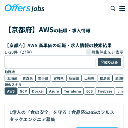
【
京都府
】
AWS
の転職・求人情報
【京都府】AWS 高単価の転職・求人情報の検索結果
1
~
20
件（
27
件）
募集停止を非表示
絞り込み
勤務地
北海道
青森県
岩手県
宮城県
秋田県
山形県
福島県
茨城県
類似スキル
AWS
GCP
Docker
Azure
Terraform
ECS
Firebase
Linux
1億人の「食の安全」を守る！食品系SaaSのフルス
タックエンジニア募集