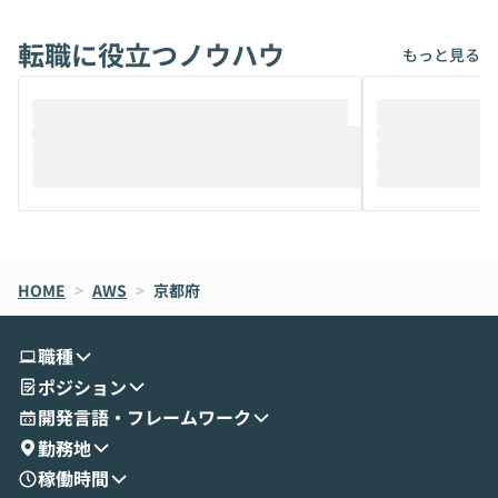
れば「Coworkで十分にカバーできる」だ
Iのポテンシャル
転職に役立つノウハウ
けでなく、想像以上の範囲まで自動化でき
は、評判ではな
もっと見る
ることは、まだあまり知られていません。
ているAIを選ぶこ
そこで本イベントでは、メルカリで生成AI
もやり取りを重
推進を担当されているハヤカワ五味氏をお
まで文脈を忘れず
迎えし、Coworkを使った業務自動化の実
キストだけでな
際を、公開デモを交えてわかりやすくお伝
うときに一番打率が
えします。 前半のLTでは、ハヤカワ氏より
え、次々と新し
メルカリでの判断基準をもとに「なぜClau
それぞれの本当
de CodeはNGになりがちで、なぜCowork
スクごとに最適
なら安全なのか」を解説いただいた上で、C
すのは至難の業です。 そこで
HOME
oworkの基本的な機能をご紹介いただきま
>
AWS
>
京都府
は、LLMのフ
す。 続く公開デモでは、実際にCoworkを
ント構築の最前
使ってワークフローを構築する様子をお見
社松尾研究所の尾
職種
せいただきます。数分でワークフローが完
e・Codex・G
ポジション
成する手軽さや、Gmail等の外部サービス
分けの考え方を紐
とセキュアに連携できるポイントなど、実
使わなくなった
開発言語・フレームワーク
演を通じて具体的なイメージをお届けしま
らではの視点でお
勤務地
す。 後半のディスカッションでは、セキュ
のAIに絞るべ
稼働時間
リティの考え方や社内導入の進め方など、
迷っている方か