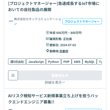
[プロジェクトマネージャー]急速成長するIoT市場に
おいての自社製品の展開
株式会社ゼネックコミュニケーショ
プロジェクトマネージャー
ン
年収 600万円 ~ 800万円
雇用形態:
正社員
更新日:
2024-07-03
勤務地:
京都府
週5日出社
JavaScript
Python
PHP
AWS
MySQL
TypeSc
募集停止中
詳細を表示
AIリスク検知サービス新規事業立ち上げを担うバッ
クエンドエンジニア募集!!