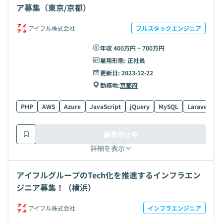
ア募集（東京/京都）
アイフル株式会社
フルスタックエンジニア
年収 400万円 ~ 700万円
雇用形態:
正社員
更新日:
2023-12-22
勤務地:
京都府
PHP
AWS
Azure
JavaScript
jQuery
MySQL
Laravel
C
募集停止中
詳細を表示
アイフルグループのTech化を推進するインフラエン
ジニア募集！（横浜）
アイフル株式会社
インフラエンジニア