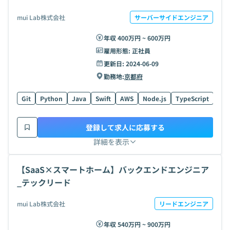
mui Lab株式会社
サーバーサイドエンジニア
年収 400万円 ~ 600万円
雇用形態:
正社員
更新日:
2024-06-09
勤務地:
京都府
Git
Python
Java
Swift
AWS
Node.js
TypeScript
Kot
登録して求人に応募する
詳細を表示
【SaaS×スマートホーム】バックエンドエンジニア
_テックリード
mui Lab株式会社
リードエンジニア
年収 540万円 ~ 900万円