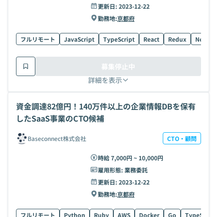
更新日:
2023-12-22
勤務地:
京都府
フルリモート
JavaScript
TypeScript
React
Redux
Next.js
募集停止中
詳細を表示
資金調達82億円！140万件以上の企業情報DBを保有
したSaaS事業のCTO候補
Baseconnect株式会社
CTO・顧問
時給 7,000円 ~ 10,000円
雇用形態:
業務委託
更新日:
2023-12-22
勤務地:
京都府
フルリモート
Python
Ruby
AWS
Docker
Go
TypeScript