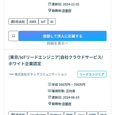
更新日:
2024-11-01
勤務地:
京都府
週5日出社
AWS
IoT
AI
登録して求人に応募する
詳細を表示
[東京/IoTリードエンジニア]自社クラウドサービス/
ホワイト企業認定
株式会社ゼネックコミュニケーション
リードエンジニア
年収 500万円 ~ 700万円
雇用形態:
正社員
更新日:
2024-06-19
勤務地:
京都府
週5日出社
JavaScript
Python
PHP
Java
AWS
MySQL