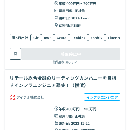
年収 400万円 ~ 700万円
雇用形態:
正社員
更新日:
2023-12-22
勤務地:
京都府
週5日出社
Git
AWS
Azure
Jenkins
Zabbix
Fluentd
El
募集停止中
詳細を表示
リテール総合金融のリーディングカンパニーを目指
すインフラエンジニア募集！（横浜）
アイフル株式会社
インフラエンジニア
年収 400万円 ~ 700万円
雇用形態:
正社員
更新日:
2023-12-22