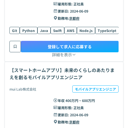
雇用形態:
正社員
更新日:
2024-06-09
勤務地:
京都府
Git
Python
Java
Swift
AWS
Node.js
TypeScript
Kot
登録して求人に応募する
詳細を表示
【スマートホームアプリ】未来のくらしのあたりま
えを創るモバイルアプリエンジニア
mui Lab株式会社
モバイルアプリエンジニア
年収 400万円 ~ 600万円
雇用形態:
正社員
更新日:
2024-06-09
勤務地:
京都府