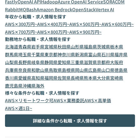
Fastly
OpenAI API
Hadoop
Azure OpenAI Service
SORACOM
RabbitMQ
Bash
Amazon Bedrock
OpenStack
Vertex AI
年収から転職・求人情報を探す
AWS✕300万円~
AWS✕400万円~
AWS✕500万円~
AWS✕600万円~
AWS✕700万円~
AWS✕800万円~
AWS✕900万円~
勤務地から転職・求人情報を探す
北海道
青森県
岩手県
宮城県
秋田県
山形県
福島県
茨城県
栃木県
群馬県
埼玉県
千葉県
東京都
神奈川県
新潟県
富山県
石川県
福井県
山梨県
長野県
岐阜県
静岡県
愛知県
三重県
滋賀県
京都府
大阪府
兵庫県
奈良県
和歌山県
鳥取県
島根県
岡山県
広島県
山口県
徳島県
香川県
愛媛県
高知県
福岡県
佐賀県
長崎県
熊本県
大分県
宮崎県
鹿児島県
沖縄県
海外
様々な条件から転職・求人情報を探す
AWS✕リモートワーク可
AWS✕業務委託
AWS✕高単価
AWS✕週1日~
詳細な条件から転職・求人情報を探す