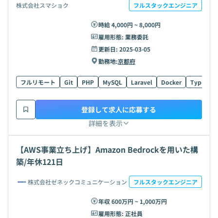
株式会社スマショク
フルスタックエンジニア
時給 4,000円 ~ 8,000円
雇用形態:
業務委託
更新日:
2025-03-05
勤務地:
京都府
フルリモート
Git
PHP
MySQL
Laravel
Docker
TypeScri
登録して求人に応募する
詳細を表示
【AWS事業立ち上げ】Amazon Bedrockを用いた構
築/年休121日
株式会社ゼネックコミュニケーション
フルスタックエンジニア
年収 600万円 ~ 1,000万円
雇用形態:
正社員