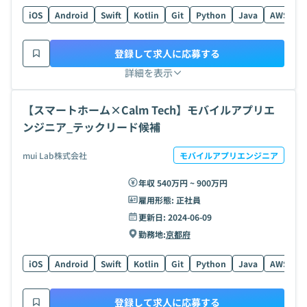
iOS
Android
Swift
Kotlin
Git
Python
Java
AWS
N
登録して求人に応募する
詳細を表示
【スマートホーム×Calm Tech】モバイルアプリエ
ンジニア_テックリード候補
mui Lab株式会社
モバイルアプリエンジニア
年収 540万円 ~ 900万円
雇用形態:
正社員
更新日:
2024-06-09
勤務地:
京都府
iOS
Android
Swift
Kotlin
Git
Python
Java
AWS
N
登録して求人に応募する