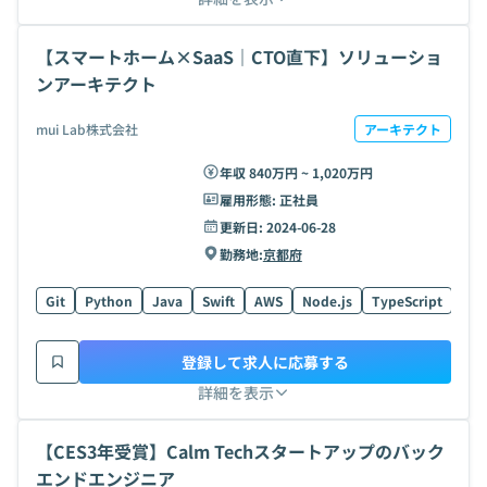
【スマートホーム×SaaS｜CTO直下】ソリューショ
ンアーキテクト
mui Lab株式会社
アーキテクト
年収 840万円 ~ 1,020万円
雇用形態:
正社員
更新日:
2024-06-28
勤務地:
京都府
Git
Python
Java
Swift
AWS
Node.js
TypeScript
Kot
登録して求人に応募する
詳細を表示
【CES3年受賞】Calm Techスタートアップのバック
エンドエンジニア