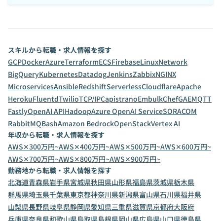
スキルから転職・求人情報を探す
GCP
Docker
Azure
Terraform
ECS
Firebase
Linux
Network
BigQuery
Kubernetes
Datadog
Jenkins
Zabbix
NGINX
Microservices
Ansible
Redshift
Serverless
Cloudflare
Apache
Heroku
Fluentd
Twilio
TCP/IP
Capistrano
Embulk
Chef
GAE
MQTT
Fastly
OpenAI API
Hadoop
Azure OpenAI Service
SORACOM
RabbitMQ
Bash
Amazon Bedrock
OpenStack
Vertex AI
年収から転職・求人情報を探す
AWS✕300万円~
AWS✕400万円~
AWS✕500万円~
AWS✕600万円~
AWS✕700万円~
AWS✕800万円~
AWS✕900万円~
勤務地から転職・求人情報を探す
北海道
青森県
岩手県
宮城県
秋田県
山形県
福島県
茨城県
栃木県
群馬県
埼玉県
千葉県
東京都
神奈川県
新潟県
富山県
石川県
福井県
山梨県
長野県
岐阜県
静岡県
愛知県
三重県
滋賀県
京都府
大阪府
兵庫県
奈良県
和歌山県
鳥取県
島根県
岡山県
広島県
山口県
徳島県