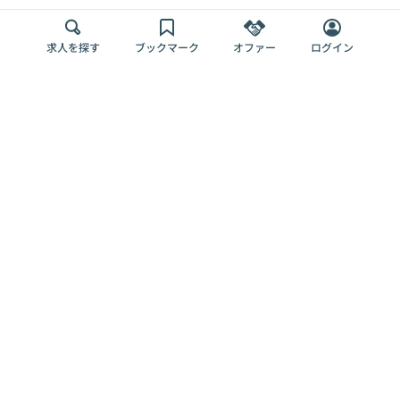
求人を探す
ブックマーク
オファー
ログイン
メディア
サービス
キャリアアップ
採用担当者さま
各種媒体
を目指す
トップページ
Offers AI
Offers
ログイン
利用規約
新規登録・ロ
RPO
Magazine
プライバシー
グイン
Offers HR
予算型リテー
ポリシー
案件を探す
Magazine
導入事例
ナー
外部送信ツー
Offers 職務経
Offers デジタ
ルの一覧
歴
ル人材総研
お役立ち
人事AIコンサ
Offers AI
資料
ルティング
Harness
企業を探す
よくある
求人掲載無料
イベント情報
ご質問
プラン
ヘルプページ