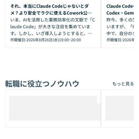
開催前
開催前
それ、本当にClaude Codeじゃないとダ
Claude Co
メ？より安全でラクに使えるCowork公開
Codex・Gem
デモ
いま、AIを活用した業務効率化の文脈で「C
昨今、多くの生
laude Code」が大きな注目を集めていま
いますが、「Code
す。しかし、いざ導入しようとすると、セ
中で、自分のタ
キュリティ面の懸念や権限管理のハードル
開催日:
2026年8月26日(水)19:00
~
20:00
いいのか」を自
開催日:
2026年8
から、気軽に使えないケースも多いのでは
か？ 「なんとなく誰かが良いと言っていた
ないでしょうか。 Coworkは、非エンジニ
から」「SNS
アでも簡単に安全に扱えるよう作られた機
ら」と、周りの
能です。そして実は、日常の業務領域であ
ている方も少な
れば「Coworkで十分にカバーできる」だ
Iのポテンシャル
転職に役立つノウハウ
けでなく、想像以上の範囲まで自動化でき
は、評判ではな
もっと見る
ることは、まだあまり知られていません。
ているAIを選ぶこ
そこで本イベントでは、メルカリで生成AI
もやり取りを重
推進を担当されているハヤカワ五味氏をお
まで文脈を忘れず
迎えし、Coworkを使った業務自動化の実
キストだけでな
際を、公開デモを交えてわかりやすくお伝
うときに一番打率が
えします。 前半のLTでは、ハヤカワ氏より
え、次々と新し
メルカリでの判断基準をもとに「なぜClau
それぞれの本当
de CodeはNGになりがちで、なぜCowork
スクごとに最適