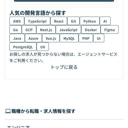
人気の開発言語から探す
AWS
TypeScript
React
Git
Python
AI
Go
GCP
Next.js
JavaScript
Docker
Figma
Java
Azure
Vue.js
MySQL
PHP
UI
PostgreSQL
UX
お探しの求人が見つからない場合は、エージェントサービス
をご利用ください。
トップに戻る
職種から転職・求人情報を探す
エンジニア