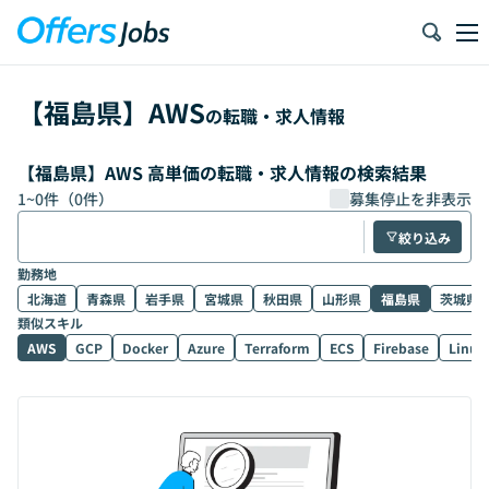
【
福島県
】
AWS
の転職・求人情報
【福島県】AWS 高単価の転職・求人情報の検索結果
1
~
0
件（
0
件）
募集停止を非表示
絞り込み
勤務地
北海道
青森県
岩手県
宮城県
秋田県
山形県
福島県
茨城県
類似スキル
AWS
GCP
Docker
Azure
Terraform
ECS
Firebase
Linux