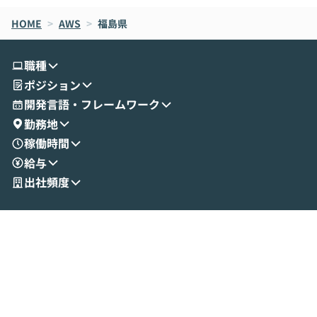
なら安全なのか」を解説いただいた上で、C
すのは至難の業です。 そこで
HOME
oworkの基本的な機能をご紹介いただきま
>
AWS
>
福島県
は、LLMのフ
す。 続く公開デモでは、実際にCoworkを
ント構築の最前
使ってワークフローを構築する様子をお見
社松尾研究所の尾
職種
せいただきます。数分でワークフローが完
e・Codex・G
ポジション
成する手軽さや、Gmail等の外部サービス
分けの考え方を紐
とセキュアに連携できるポイントなど、実
使わなくなった
開発言語・フレームワーク
演を通じて具体的なイメージをお届けしま
らではの視点でお
勤務地
す。 後半のディスカッションでは、セキュ
のAIに絞るべ
稼働時間
リティの考え方や社内導入の進め方など、
迷っている方か
給与
現場目線でさらに深掘りしていきます。
最適化したい方
「自分の業務をAIで自動化してみたいけ
ご参加をお待ち
出社頻度
ど、何から始めればいいかわからない」と
いう方にこそ参加いただきたいイベントで
す。