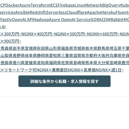
GCP
Docker
Azure
Terraform
ECS
Firebase
Linux
Network
BigQuery
Kub
services
Ansible
Redshift
Serverless
Cloudflare
Apache
Heroku
Fluent
T
Fastly
OpenAI API
Hadoop
Azure OpenAI Service
SORACOM
RabbitM
 AI
X✕300万円~
NGINX✕400万円~
NGINX✕500万円~
NGINX✕600万円~
NGI
X✕900万円~
道
青森県
岩手県
宮城県
秋田県
山形県
福島県
茨城県
栃木県
群馬県
埼玉県
千
県
山梨県
長野県
岐阜県
静岡県
愛知県
三重県
滋賀県
京都府
大阪府
兵庫県
奈
県
徳島県
香川県
愛媛県
高知県
福岡県
佐賀県
長崎県
熊本県
大分県
宮崎県
鹿
NX✕リモートワーク可
NGINX✕業務委託
NGINX✕高単価
NGINX✕週1日~
詳細な条件から転職・求人情報を探す