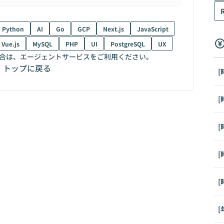
Python
AI
Go
GCP
Next.js
JavaScript
Vue.js
MySQL
PHP
UI
PostgreSQL
UX
合は、エージェントサービスをご利用ください。
トップに戻る
[
[
[
[
[
[