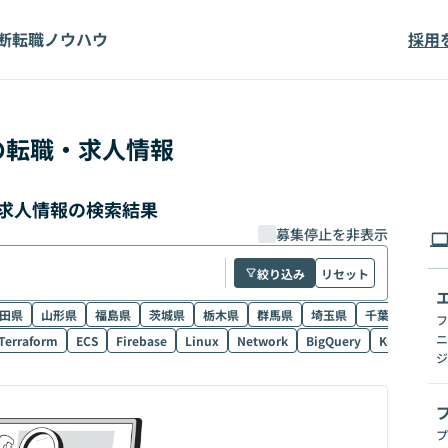
断
転職ノウハウ
採用
の転職・求人情報
・求人情報の検索結果
募集停止を非表示
絞り込み
リセット
田県
山形県
福島県
茨城県
栃木県
群馬県
埼玉県
千葉県
東京
フ
ニ
Terraform
ECS
Firebase
Linux
Network
BigQuery
Kubernetes
ジ
プ