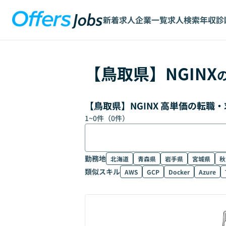
新着求人
企業一覧
求人検索
年収診
【
鳥取県
】
NGINX
【鳥取県】NGINX 高単価の転職
1
~
0
件（
0
件）
勤務地
北海道
青森県
岩手県
宮城県
秋
類似スキル
AWS
GCP
Docker
Azure