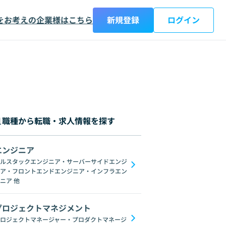
をお考えの企業様はこちら
新規登録
ログイン
職種から転職・求人情報を探す
エンジニア
都
神奈川県
新潟県
富山県
石川県
福井県
山梨県
長野県
岐阜
ルスタックエンジニア・サーバーサイドエンジ
ア・フロントエンドエンジニア・インフラエン
Datadog
Jenkins
Zabbix
NGINX
Microservices
Ansible
Re
ニア
他
プロジェクトマネジメント
ロジェクトマネージャー・プロダクトマネージ