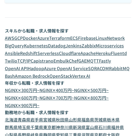
スキルから転職・求人情報を探す
AWS
GCP
Docker
Azure
Terraform
ECS
Firebase
Linux
Network
BigQuery
Kubernetes
Datadog
Jenkins
Zabbix
Microservices
Ansible
Redshift
Serverless
Cloudflare
Apache
Heroku
Fluentd
Twilio
TCP/IP
Capistrano
Embulk
Chef
GAE
MQTT
Fastly
OpenAI API
Hadoop
Azure OpenAI Service
SORACOM
RabbitMQ
Bash
Amazon Bedrock
OpenStack
Vertex AI
年収から転職・求人情報を探す
NGINX✕300万円~
NGINX✕400万円~
NGINX✕500万円~
NGINX✕600万円~
NGINX✕700万円~
NGINX✕800万円~
NGINX✕900万円~
勤務地から転職・求人情報を探す
北海道
青森県
岩手県
宮城県
秋田県
山形県
福島県
茨城県
栃木県
群馬県
埼玉県
千葉県
東京都
神奈川県
新潟県
富山県
石川県
福井県
山梨県
長野県
岐阜県
静岡県
愛知県
三重県
滋賀県
京都府
大阪府