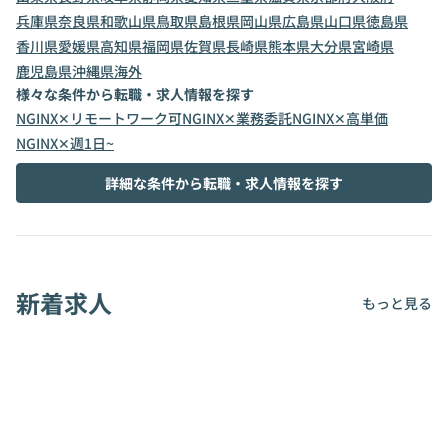
兵庫県
奈良県
和歌山県
鳥取県
島根県
岡山県
広島県
山口県
徳島県
香川県
愛媛県
高知県
福岡県
佐賀県
長崎県
熊本県
大分県
宮崎県
鹿児島県
沖縄県
海外
様々な条件から転職・求人情報を探す
NGINX✕リモートワーク可
NGINX✕業務委託
NGINX✕高単価
NGINX✕週1日~
詳細な条件から転職・求人情報を探す
新着求人
もっと見る