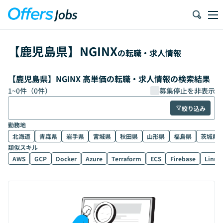
【
鹿児島県
】
NGINX
の転職・求人情報
【鹿児島県】NGINX 高単価の転職・求人情報の検索結果
1
~
0
件（
0
件）
募集停止を非表示
絞り込み
勤務地
北海道
青森県
岩手県
宮城県
秋田県
山形県
福島県
茨城県
類似スキル
AWS
GCP
Docker
Azure
Terraform
ECS
Firebase
Linux