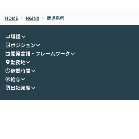
de CodeはNGになりがちで、なぜCowork
スクごとに最適
なら安全なのか」を解説いただいた上で、C
すのは至難の業です。 そこで
HOME
oworkの基本的な機能をご紹介いただきま
>
NGINX
>
鹿児島県
は、LLMのフ
す。 続く公開デモでは、実際にCoworkを
ント構築の最前
使ってワークフローを構築する様子をお見
社松尾研究所の尾
職種
せいただきます。数分でワークフローが完
e・Codex・G
ポジション
成する手軽さや、Gmail等の外部サービス
分けの考え方を紐
とセキュアに連携できるポイントなど、実
使わなくなった
開発言語・フレームワーク
演を通じて具体的なイメージをお届けしま
らではの視点でお
勤務地
す。 後半のディスカッションでは、セキュ
のAIに絞るべ
稼働時間
リティの考え方や社内導入の進め方など、
迷っている方か
給与
現場目線でさらに深掘りしていきます。
最適化したい方
「自分の業務をAIで自動化してみたいけ
ご参加をお待ち
出社頻度
ど、何から始めればいいかわからない」と
いう方にこそ参加いただきたいイベントで
す。