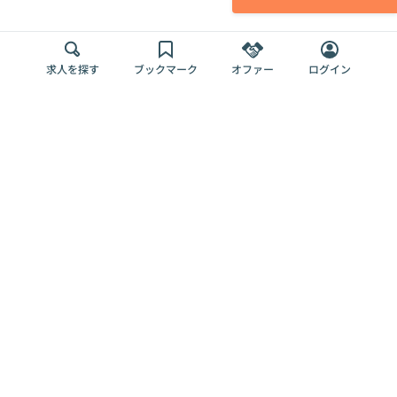
求人を探す
ブックマーク
オファー
ログイン
メディア
サービス
キャリアアップ
採用担当者さま
各種媒体
を目指す
トップページ
Offers AI
Offers
ログイン
利用規約
新規登録・ロ
RPO
Magazine
プライバシー
グイン
Offers HR
予算型リテー
ポリシー
案件を探す
Magazine
導入事例
ナー
外部送信ツー
Offers 職務経
Offers デジタ
ルの一覧
歴
ル人材総研
お役立ち
人事AIコンサ
Offers AI
資料
ルティング
Harness
企業を探す
よくある
求人掲載無料
イベント情報
ご質問
プラン