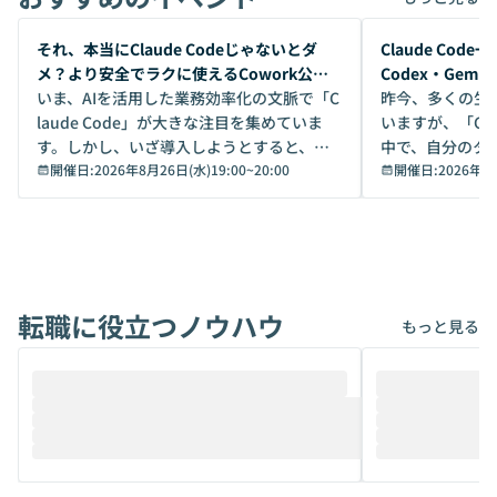
開催前
開催前
それ、本当にClaude Codeじゃないとダ
Claude Co
メ？より安全でラクに使えるCowork公開
Codex・Gem
デモ
いま、AIを活用した業務効率化の文脈で「C
昨今、多くの生
laude Code」が大きな注目を集めていま
いますが、「Code
す。しかし、いざ導入しようとすると、セ
中で、自分のタ
キュリティ面の懸念や権限管理のハードル
開催日:
2026年8月26日(水)19:00
~
20:00
いいのか」を自
開催日:
2026年8
から、気軽に使えないケースも多いのでは
か？ 「なんとなく誰かが良いと言っていた
ないでしょうか。 Coworkは、非エンジニ
から」「SNS
アでも簡単に安全に扱えるよう作られた機
ら」と、周りの
能です。そして実は、日常の業務領域であ
ている方も少な
れば「Coworkで十分にカバーできる」だ
Iのポテンシャル
転職に役立つノウハウ
けでなく、想像以上の範囲まで自動化でき
は、評判ではな
もっと見る
ることは、まだあまり知られていません。
ているAIを選ぶこ
そこで本イベントでは、メルカリで生成AI
もやり取りを重
推進を担当されているハヤカワ五味氏をお
まで文脈を忘れず
迎えし、Coworkを使った業務自動化の実
キストだけでな
際を、公開デモを交えてわかりやすくお伝
うときに一番打率が
えします。 前半のLTでは、ハヤカワ氏より
え、次々と新し
メルカリでの判断基準をもとに「なぜClau
それぞれの本当