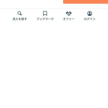
求人を探す
ブックマーク
オファー
ログイン
メディア
サービス
キャリアアップ
採用担当者さま
各種媒体
を目指す
トップページ
Offers AI
Offers
ログイン
利用規約
新規登録・ロ
RPO
Magazine
プライバシー
グイン
Offers HR
予算型リテー
ポリシー
案件を探す
Magazine
導入事例
ナー
外部送信ツー
Offers 職務経
Offers デジタ
ルの一覧
歴
ル人材総研
お役立ち
人事AIコンサ
Offers AI
資料
ルティング
Harness
企業を探す
よくある
求人掲載無料
イベント情報
ご質問
プラン