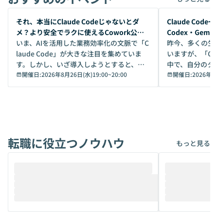
開催前
開催前
それ、本当にClaude Codeじゃないとダ
Claude Co
メ？より安全でラクに使えるCowork公開
Codex・Gem
デモ
いま、AIを活用した業務効率化の文脈で「C
昨今、多くの生
laude Code」が大きな注目を集めていま
いますが、「Code
す。しかし、いざ導入しようとすると、セ
中で、自分のタ
キュリティ面の懸念や権限管理のハードル
開催日:
2026年8月26日(水)19:00
~
20:00
いいのか」を自
開催日:
2026年8
から、気軽に使えないケースも多いのでは
か？ 「なんとなく誰かが良いと言っていた
ないでしょうか。 Coworkは、非エンジニ
から」「SNS
アでも簡単に安全に扱えるよう作られた機
ら」と、周りの
能です。そして実は、日常の業務領域であ
ている方も少な
れば「Coworkで十分にカバーできる」だ
Iのポテンシャル
転職に役立つノウハウ
けでなく、想像以上の範囲まで自動化でき
は、評判ではな
もっと見る
ることは、まだあまり知られていません。
ているAIを選ぶこ
そこで本イベントでは、メルカリで生成AI
もやり取りを重
推進を担当されているハヤカワ五味氏をお
まで文脈を忘れず
迎えし、Coworkを使った業務自動化の実
キストだけでな
際を、公開デモを交えてわかりやすくお伝
うときに一番打率が
えします。 前半のLTでは、ハヤカワ氏より
え、次々と新し
メルカリでの判断基準をもとに「なぜClau
それぞれの本当