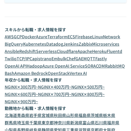
スキルから転職・求人情報を探す
AWS
GCP
Docker
Azure
Terraform
ECS
Firebase
Linux
Network
BigQuery
Kubernetes
Datadog
Jenkins
Zabbix
Microservices
Ansible
Redshift
Serverless
Cloudflare
Apache
Heroku
Fluentd
Twilio
TCP/IP
Capistrano
Embulk
Chef
GAE
MQTT
Fastly
OpenAI API
Hadoop
Azure OpenAI Service
SORACOM
RabbitMQ
Bash
Amazon Bedrock
OpenStack
Vertex AI
年収から転職・求人情報を探す
NGINX✕300万円~
NGINX✕400万円~
NGINX✕500万円~
NGINX✕600万円~
NGINX✕700万円~
NGINX✕800万円~
NGINX✕900万円~
勤務地から転職・求人情報を探す
北海道
青森県
岩手県
宮城県
秋田県
山形県
福島県
茨城県
栃木県
群馬県
埼玉県
千葉県
東京都
神奈川県
新潟県
富山県
石川県
福井県
山梨県
長野県
岐阜県
静岡県
愛知県
三重県
滋賀県
京都府
大阪府