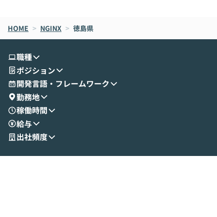
de CodeはNGになりがちで、なぜCowork
スクごとに最適
なら安全なのか」を解説いただいた上で、C
すのは至難の業です。 そこで
HOME
oworkの基本的な機能をご紹介いただきま
>
NGINX
>
徳島県
は、LLMのフ
す。 続く公開デモでは、実際にCoworkを
ント構築の最前
使ってワークフローを構築する様子をお見
社松尾研究所の尾
職種
せいただきます。数分でワークフローが完
e・Codex・G
ポジション
成する手軽さや、Gmail等の外部サービス
分けの考え方を紐
とセキュアに連携できるポイントなど、実
使わなくなった
開発言語・フレームワーク
演を通じて具体的なイメージをお届けしま
らではの視点でお
勤務地
す。 後半のディスカッションでは、セキュ
のAIに絞るべ
稼働時間
リティの考え方や社内導入の進め方など、
迷っている方か
給与
現場目線でさらに深掘りしていきます。
最適化したい方
「自分の業務をAIで自動化してみたいけ
ご参加をお待ち
出社頻度
ど、何から始めればいいかわからない」と
いう方にこそ参加いただきたいイベントで
す。