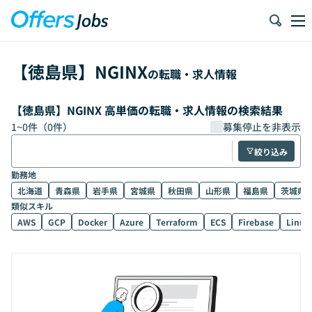
【
徳島県
】
NGINX
の転職・求人情報
【徳島県】NGINX 高単価の転職・求人情報の検索結果
1
~
0
件（
0
件）
募集停止を非表示
絞り込み
勤務地
北海道
青森県
岩手県
宮城県
秋田県
山形県
福島県
茨城県
類似スキル
AWS
GCP
Docker
Azure
Terraform
ECS
Firebase
Linux