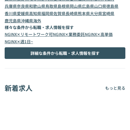
兵庫県
奈良県
和歌山県
鳥取県
島根県
岡山県
広島県
山口県
徳島県
香川県
愛媛県
高知県
福岡県
佐賀県
長崎県
熊本県
大分県
宮崎県
鹿児島県
沖縄県
海外
様々な条件から転職・求人情報を探す
NGINX✕リモートワーク可
NGINX✕業務委託
NGINX✕高単価
NGINX✕週1日~
詳細な条件から転職・求人情報を探す
新着求人
もっと見る