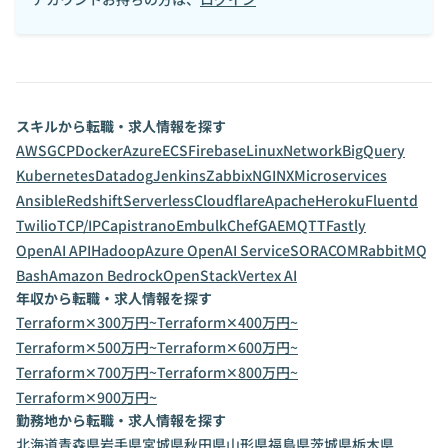
スキルから転職・求人情報を探す
AWS
GCP
Docker
Azure
ECS
Firebase
Linux
Network
BigQuery
Kubernetes
Datadog
Jenkins
Zabbix
NGINX
Microservices
Ansible
Redshift
Serverless
Cloudflare
Apache
Heroku
Fluentd
Twilio
TCP/IP
Capistrano
Embulk
Chef
GAE
MQTT
Fastly
OpenAI API
Hadoop
Azure OpenAI Service
SORACOM
RabbitMQ
Bash
Amazon Bedrock
OpenStack
Vertex AI
年収から転職・求人情報を探す
Terraform✕300万円~
Terraform✕400万円~
Terraform✕500万円~
Terraform✕600万円~
Terraform✕700万円~
Terraform✕800万円~
Terraform✕900万円~
勤務地から転職・求人情報を探す
北海道
青森県
岩手県
宮城県
秋田県
山形県
福島県
茨城県
栃木県