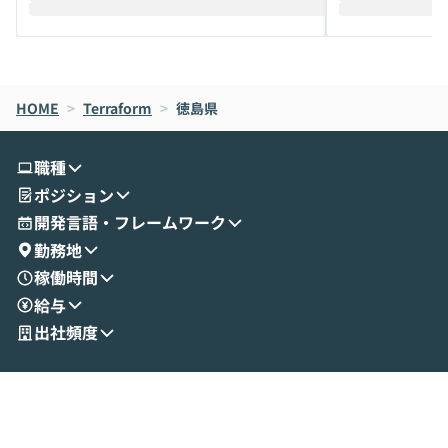
えします。 前半のLTでは、ハヤカワ氏より
え、次々と新し
メルカリでの判断基準をもとに「なぜClau
それぞれの本当
de CodeはNGになりがちで、なぜCowork
スクごとに最適
なら安全なのか」を解説いただいた上で、C
すのは至難の業です。 そこで
HOME
oworkの基本的な機能をご紹介いただきま
>
Terraform
>
徳島県
は、LLMのフ
す。 続く公開デモでは、実際にCoworkを
ント構築の最前
使ってワークフローを構築する様子をお見
社松尾研究所の尾
職種
せいただきます。数分でワークフローが完
e・Codex・G
ポジション
成する手軽さや、Gmail等の外部サービス
分けの考え方を紐
とセキュアに連携できるポイントなど、実
使わなくなった
開発言語・フレームワーク
演を通じて具体的なイメージをお届けしま
らではの視点でお
勤務地
す。 後半のディスカッションでは、セキュ
のAIに絞るべ
稼働時間
リティの考え方や社内導入の進め方など、
迷っている方か
給与
現場目線でさらに深掘りしていきます。
最適化したい方
「自分の業務をAIで自動化してみたいけ
ご参加をお待ち
出社頻度
ど、何から始めればいいかわからない」と
いう方にこそ参加いただきたいイベントで
す。