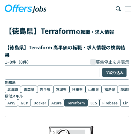
【
徳島県
】
Terraform
の転職・求人情報
【徳島県】Terraform 高単価の転職・求人情報の検索結
果
1
~
0
件（
0
件）
募集停止を非表示
絞り込み
勤務地
北海道
青森県
岩手県
宮城県
秋田県
山形県
福島県
茨城県
類似スキル
AWS
GCP
Docker
Azure
Terraform
ECS
Firebase
Linux