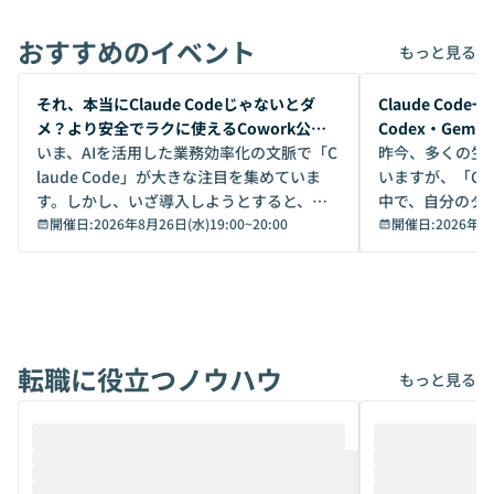
おすすめのイベント
もっと見る
開催前
開催前
それ、本当にClaude Codeじゃないとダ
Claude Co
メ？より安全でラクに使えるCowork公開
Codex・Gem
デモ
いま、AIを活用した業務効率化の文脈で「C
昨今、多くの生
laude Code」が大きな注目を集めていま
いますが、「Code
す。しかし、いざ導入しようとすると、セ
中で、自分のタ
キュリティ面の懸念や権限管理のハードル
開催日:
2026年8月26日(水)19:00
~
20:00
いいのか」を自
開催日:
2026年8
から、気軽に使えないケースも多いのでは
か？ 「なんとなく誰かが良いと言っていた
ないでしょうか。 Coworkは、非エンジニ
から」「SNS
アでも簡単に安全に扱えるよう作られた機
ら」と、周りの
能です。そして実は、日常の業務領域であ
ている方も少な
れば「Coworkで十分にカバーできる」だ
Iのポテンシャル
転職に役立つノウハウ
けでなく、想像以上の範囲まで自動化でき
は、評判ではな
もっと見る
ることは、まだあまり知られていません。
ているAIを選ぶこ
そこで本イベントでは、メルカリで生成AI
もやり取りを重
推進を担当されているハヤカワ五味氏をお
まで文脈を忘れず
迎えし、Coworkを使った業務自動化の実
キストだけでな
際を、公開デモを交えてわかりやすくお伝
うときに一番打率が