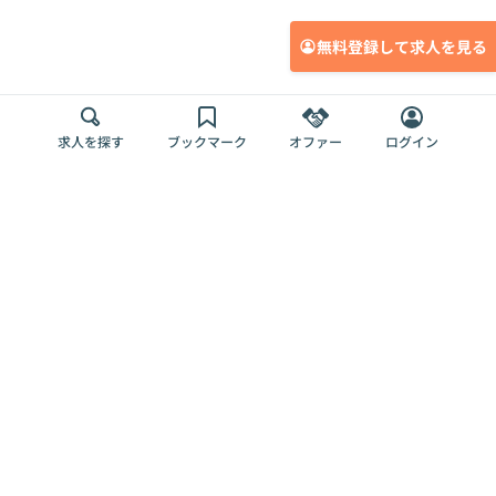
無料登録して求人を見る
求人を探す
ブックマーク
オファー
ログイン
メディア
サービス
キャリアアップ
採用担当者さま
各種媒体
を目指す
トップページ
Offers AI
Offers
ログイン
利用規約
新規登録・ロ
RPO
Magazine
プライバシー
グイン
Offers HR
予算型リテー
ポリシー
案件を探す
Magazine
導入事例
ナー
外部送信ツー
Offers 職務経
Offers デジタ
ルの一覧
歴
ル人材総研
お役立ち
人事AIコンサ
Offers AI
資料
ルティング