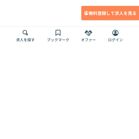
無料登録して求人を見る
求人を探す
ブックマーク
オファー
ログイン
メディア
サービス
キャリアアップ
採用担当者さま
各種媒体
を目指す
トップページ
Offers AI
Offers
ログイン
利用規約
新規登録・ロ
RPO
Magazine
プライバシー
グイン
Offers HR
予算型リテー
ポリシー
案件を探す
Magazine
導入事例
ナー
外部送信ツー
Offers 職務経
Offers デジタ
ルの一覧
歴
ル人材総研
お役立ち
人事AIコンサ
Offers AI
資料
ルティング