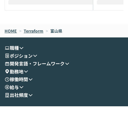
えします。 前半のLTでは、ハヤカワ氏より
え、次々と新し
メルカリでの判断基準をもとに「なぜClau
それぞれの本当
de CodeはNGになりがちで、なぜCowork
スクごとに最適
なら安全なのか」を解説いただいた上で、C
すのは至難の業です。 そこで
HOME
oworkの基本的な機能をご紹介いただきま
>
Terraform
>
富山県
は、LLMのフ
す。 続く公開デモでは、実際にCoworkを
ント構築の最前
使ってワークフローを構築する様子をお見
社松尾研究所の尾
職種
せいただきます。数分でワークフローが完
e・Codex・G
ポジション
成する手軽さや、Gmail等の外部サービス
分けの考え方を紐
とセキュアに連携できるポイントなど、実
使わなくなった
開発言語・フレームワーク
演を通じて具体的なイメージをお届けしま
らではの視点でお
勤務地
す。 後半のディスカッションでは、セキュ
のAIに絞るべ
稼働時間
リティの考え方や社内導入の進め方など、
迷っている方か
給与
現場目線でさらに深掘りしていきます。
最適化したい方
「自分の業務をAIで自動化してみたいけ
ご参加をお待ち
出社頻度
ど、何から始めればいいかわからない」と
いう方にこそ参加いただきたいイベントで
す。