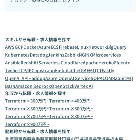
スキルから転職・求人情報を探す
AWS
GCP
Docker
Azure
ECS
Firebase
Linux
Network
BigQuery
Kubernetes
Datadog
Jenkins
Zabbix
NGINX
Microservices
Ansible
Redshift
Serverless
Cloudflare
Apache
Heroku
Fluentd
Twilio
TCP/IP
Capistrano
Embulk
Chef
GAE
MQTT
Fastly
OpenAI API
Hadoop
Azure OpenAI Service
SORACOM
RabbitMQ
Bash
Amazon Bedrock
OpenStack
Vertex AI
年収から転職・求人情報を探す
Terraform✕300万円~
Terraform✕400万円~
Terraform✕500万円~
Terraform✕600万円~
Terraform✕700万円~
Terraform✕800万円~
Terraform✕900万円~
勤務地から転職・求人情報を探す
北海道
青森県
岩手県
宮城県
秋田県
山形県
福島県
茨城県
栃木県