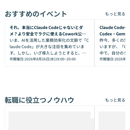
おすすめのイベント
もっと見る
開催前
開催前
それ、本当にClaude Codeじゃないとダ
Claude Co
メ？より安全でラクに使えるCowork公開
Codex・Gem
デモ
いま、AIを活用した業務効率化の文脈で「C
昨今、多くの生
laude Code」が大きな注目を集めていま
いますが、「Code
す。しかし、いざ導入しようとすると、セ
中で、自分のタ
キュリティ面の懸念や権限管理のハードル
開催日:
2026年8月26日(水)19:00
~
20:00
いいのか」を自
開催日:
2026年8
から、気軽に使えないケースも多いのでは
か？ 「なんとなく誰かが良いと言っていた
ないでしょうか。 Coworkは、非エンジニ
から」「SNS
アでも簡単に安全に扱えるよう作られた機
ら」と、周りの
能です。そして実は、日常の業務領域であ
ている方も少な
れば「Coworkで十分にカバーできる」だ
Iのポテンシャル
転職に役立つノウハウ
けでなく、想像以上の範囲まで自動化でき
は、評判ではな
もっと見る
ることは、まだあまり知られていません。
ているAIを選ぶこ
そこで本イベントでは、メルカリで生成AI
もやり取りを重
推進を担当されているハヤカワ五味氏をお
まで文脈を忘れず
迎えし、Coworkを使った業務自動化の実
キストだけでな
際を、公開デモを交えてわかりやすくお伝
うときに一番打率が