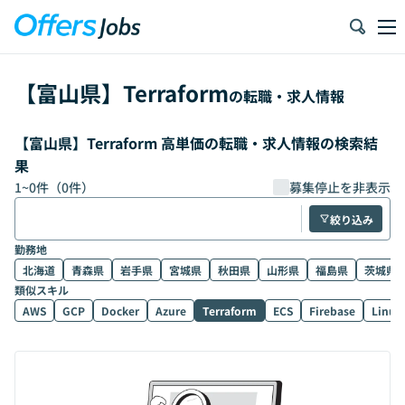
【
富山県
】
Terraform
の転職・求人情報
【富山県】Terraform 高単価の転職・求人情報の検索結
果
1
~
0
件（
0
件）
募集停止を非表示
絞り込み
勤務地
北海道
青森県
岩手県
宮城県
秋田県
山形県
福島県
茨城県
類似スキル
AWS
GCP
Docker
Azure
Terraform
ECS
Firebase
Linux