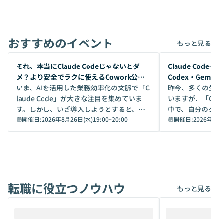
おすすめのイベント
もっと見る
開催前
開催前
それ、本当にClaude Codeじゃないとダ
Claude Co
メ？より安全でラクに使えるCowork公開
Codex・Gem
デモ
いま、AIを活用した業務効率化の文脈で「C
昨今、多くの生
laude Code」が大きな注目を集めていま
いますが、「Code
す。しかし、いざ導入しようとすると、セ
中で、自分のタ
キュリティ面の懸念や権限管理のハードル
開催日:
2026年8月26日(水)19:00
~
20:00
いいのか」を自
開催日:
2026年8
から、気軽に使えないケースも多いのでは
か？ 「なんとなく誰かが良いと言っていた
ないでしょうか。 Coworkは、非エンジニ
から」「SNS
アでも簡単に安全に扱えるよう作られた機
ら」と、周りの
能です。そして実は、日常の業務領域であ
ている方も少な
れば「Coworkで十分にカバーできる」だ
Iのポテンシャル
転職に役立つノウハウ
けでなく、想像以上の範囲まで自動化でき
は、評判ではな
もっと見る
ることは、まだあまり知られていません。
ているAIを選ぶこ
そこで本イベントでは、メルカリで生成AI
もやり取りを重
推進を担当されているハヤカワ五味氏をお
まで文脈を忘れず