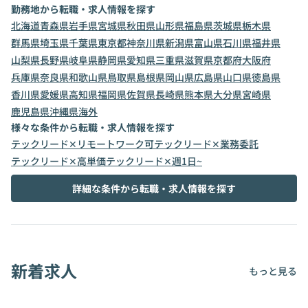
勤務地から転職・求人情報を探す
北海道
青森県
岩手県
宮城県
秋田県
山形県
福島県
茨城県
栃木県
群馬県
埼玉県
千葉県
東京都
神奈川県
新潟県
富山県
石川県
福井県
山梨県
長野県
岐阜県
静岡県
愛知県
三重県
滋賀県
京都府
大阪府
兵庫県
奈良県
和歌山県
鳥取県
島根県
岡山県
広島県
山口県
徳島県
香川県
愛媛県
高知県
福岡県
佐賀県
長崎県
熊本県
大分県
宮崎県
鹿児島県
沖縄県
海外
様々な条件から転職・求人情報を探す
テックリード✕リモートワーク可
テックリード✕業務委託
テックリード✕高単価
テックリード✕週1日~
詳細な条件から転職・求人情報を探す
新着求人
もっと見る