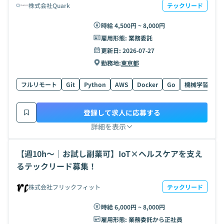
株式会社Quark
テックリード
時給 4,500円 ~ 8,000円
雇用形態:
業務委託
更新日:
2026-07-27
勤務地:
東京都
フルリモート
Git
Python
AWS
Docker
Go
機械学習
Ty
登録して求人に応募する
詳細を表示
【週10h〜｜お試し副業可】IoT×ヘルスケアを支え
るテックリード募集！
株式会社フリックフィット
テックリード
時給 6,000円 ~ 8,000円
雇用形態:
業務委託から正社員