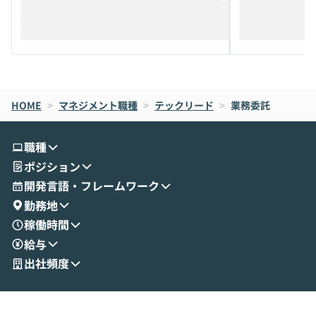
迎えし、Coworkを使った業務自動化の実
キストだけでな
際を、公開デモを交えてわかりやすくお伝
うときに一番打率が
えします。 前半のLTでは、ハヤカワ氏より
え、次々と新し
メルカリでの判断基準をもとに「なぜClau
それぞれの本当
de CodeはNGになりがちで、なぜCowork
スクごとに最適
なら安全なのか」を解説いただいた上で、C
すのは至難の業です。 そこで
HOME
oworkの基本的な機能をご紹介いただきま
>
マネジメント職種
>
テックリード
>
業務委託
は、LLMのフ
す。 続く公開デモでは、実際にCoworkを
ント構築の最前
使ってワークフローを構築する様子をお見
社松尾研究所の尾
職種
せいただきます。数分でワークフローが完
e・Codex・G
ポジション
成する手軽さや、Gmail等の外部サービス
分けの考え方を紐
とセキュアに連携できるポイントなど、実
使わなくなった
開発言語・フレームワーク
演を通じて具体的なイメージをお届けしま
らではの視点でお
勤務地
す。 後半のディスカッションでは、セキュ
のAIに絞るべ
稼働時間
リティの考え方や社内導入の進め方など、
迷っている方か
給与
現場目線でさらに深掘りしていきます。
最適化したい方
「自分の業務をAIで自動化してみたいけ
ご参加をお待ち
出社頻度
ど、何から始めればいいかわからない」と
いう方にこそ参加いただきたいイベントで
す。