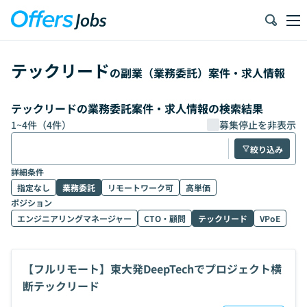
テックリード
の副業（業務委託）案件・求人情報
テックリードの業務委託案件・求人情報の検索結果
1
~
4
件（
4
件）
募集停止を非表示
絞り込み
詳細条件
指定なし
業務委託
リモートワーク可
高単価
ポジション
エンジニアリングマネージャー
CTO・顧問
テックリード
VPoE
【フルリモート】東大発DeepTechでプロジェクト横
断テックリード