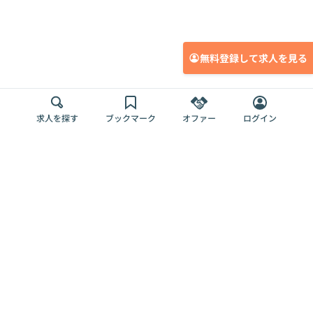
無料登録して求人を見る
求人を探す
ブックマーク
オファー
ログイン
メディア
サービス
キャリアアップ
採用担当者さま
各種媒体
を目指す
トップページ
Offers AI
Offers
ログイン
利用規約
新規登録・ロ
RPO
Magazine
プライバシー
グイン
Offers HR
予算型リテー
ポリシー
案件を探す
Magazine
導入事例
ナー
外部送信ツー
Offers 職務経
Offers デジタ