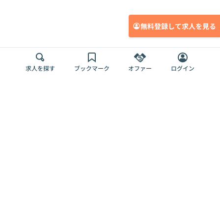
無料登録して求人を見る
求人を探す
ブックマーク
オファー
ログイン
メディア
サービス
キャリアアップ
採用担当者さま
各種媒体
を目指す
トップページ
Offers AI
Offers
ログイン
利用規約
新規登録・ロ
RPO
Magazine
プライバシー
グイン
Offers HR
予算型リテー
ポリシー
案件を探す
Magazine
導入事例
ナー
外部送信ツー
Offers 職務経
Offers デジタ
ルの一覧
歴
ル人材総研
お役立ち
人事AIコンサ
Offers AI