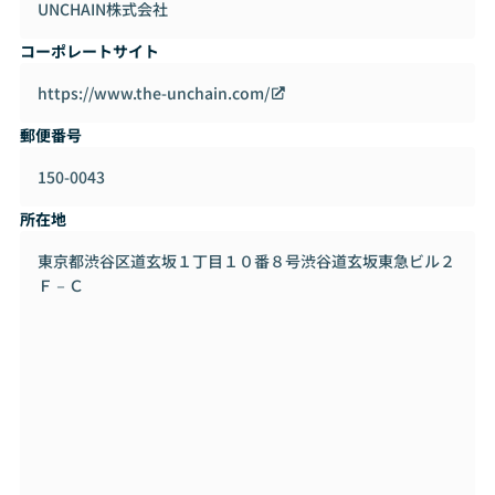
UNCHAIN株式会社
と中小企業DX）
コーポレートサイト
グローバルでの評価
2026年、世界最大かつ最高額の賞金を誇るスタートアップコ
https://www.the-unchain.com/
ンペティション「Rice Business Plan Competition (RBPC) 2
郵便番号
026」に選出され、米国ヒューストンでのピッチ登壇が決定
しました。私たちの「自律型エージェント」と「現場に即し
150-0043
たセキュリティ実装」というアプローチが、世界的な投資家
や専門家からも高く評価されています。
所在地
エンジニアとしての挑戦
東京都渋谷区道玄坂１丁目１０番８号渋谷道玄坂東急ビル２
グローバルスタンダードな技術への挑戦と、日本国内の中小
Ｆ－Ｃ
企業の現場課題の解決。この両輪を回しながら、0→1のフェ
ーズでアーキテクチャ設計から携わっていただける仲間を求
めています。