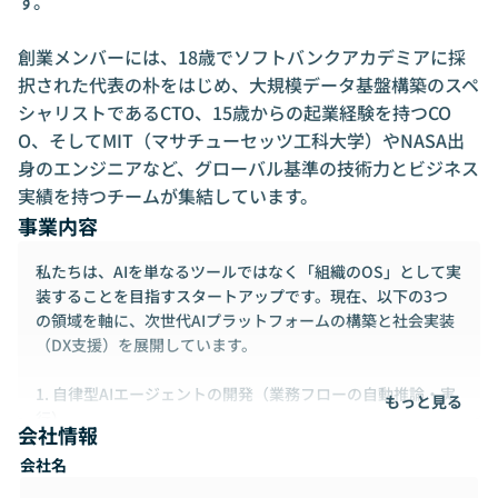
す。

創業メンバーには、18歳でソフトバンクアカデミアに採
択された代表の朴をはじめ、大規模データ基盤構築のスペ
シャリストであるCTO、15歳からの起業経験を持つCO
O、そしてMIT（マサチューセッツ工科大学）やNASA出
身のエンジニアなど、グローバル基準の技術力とビジネス
実績を持つチームが集結しています。
事業内容
私たちは、AIを単なるツールではなく「組織のOS」として実
装することを目指すスタートアップです。現在、以下の3つ
の領域を軸に、次世代AIプラットフォームの構築と社会実装
（DX支援）を展開しています。
1. 自律型AIエージェントの開発（業務フローの自動推論・実
もっと見る
行）
会社情報
2. RAGベースの戦略アシストAI（組織知の構造化と意思決定
会社名
支援）
3. LLMセキュリティと実務実装（プロンプトハッキング対策