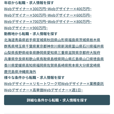
年収から転職・求人情報を探す
Webデザイナー✕300万円~
Webデザイナー✕400万円~
Webデザイナー✕500万円~
Webデザイナー✕600万円~
Webデザイナー✕700万円~
Webデザイナー✕800万円~
Webデザイナー✕900万円~
勤務地から転職・求人情報を探す
北海道
青森県
岩手県
宮城県
秋田県
山形県
福島県
茨城県
栃木県
群馬県
埼玉県
千葉県
東京都
神奈川県
新潟県
富山県
石川県
福井県
山梨県
長野県
岐阜県
静岡県
愛知県
三重県
滋賀県
京都府
大阪府
兵庫県
奈良県
和歌山県
鳥取県
島根県
岡山県
広島県
山口県
徳島県
香川県
愛媛県
高知県
福岡県
佐賀県
長崎県
熊本県
大分県
宮崎県
鹿児島県
沖縄県
海外
様々な条件から転職・求人情報を探す
Webデザイナー✕リモートワーク可
Webデザイナー✕業務委託
Webデザイナー✕高単価
Webデザイナー✕週1日~
詳細な条件から転職・求人情報を探す