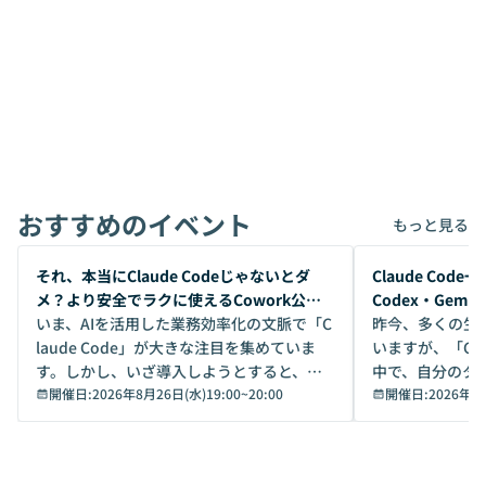
おすすめのイベント
もっと見る
開催前
開催前
それ、本当にClaude Codeじゃないとダ
Claude Co
メ？より安全でラクに使えるCowork公開
Codex・Gem
デモ
いま、AIを活用した業務効率化の文脈で「C
昨今、多くの生
laude Code」が大きな注目を集めていま
いますが、「Code
す。しかし、いざ導入しようとすると、セ
中で、自分のタ
キュリティ面の懸念や権限管理のハードル
開催日:
2026年8月26日(水)19:00
~
20:00
いいのか」を自
開催日:
2026年8
から、気軽に使えないケースも多いのでは
か？ 「なんとなく誰かが良いと言っていた
ないでしょうか。 Coworkは、非エンジニ
から」「SNS
アでも簡単に安全に扱えるよう作られた機
ら」と、周りの