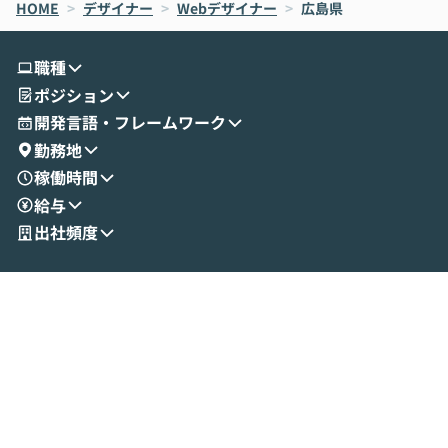
HOME
oworkの基本的な機能をご紹介いただきま
>
デザイナー
>
Webデザイナー
>
広島県
は、LLMのフ
す。 続く公開デモでは、実際にCoworkを
ント構築の最前
使ってワークフローを構築する様子をお見
社松尾研究所の尾
職種
せいただきます。数分でワークフローが完
e・Codex・G
ポジション
成する手軽さや、Gmail等の外部サービス
分けの考え方を紐
とセキュアに連携できるポイントなど、実
使わなくなった
開発言語・フレームワーク
演を通じて具体的なイメージをお届けしま
らではの視点でお
勤務地
す。 後半のディスカッションでは、セキュ
のAIに絞るべ
稼働時間
リティの考え方や社内導入の進め方など、
迷っている方か
給与
現場目線でさらに深掘りしていきます。
最適化したい方
「自分の業務をAIで自動化してみたいけ
ご参加をお待ち
出社頻度
ど、何から始めればいいかわからない」と
いう方にこそ参加いただきたいイベントで
す。