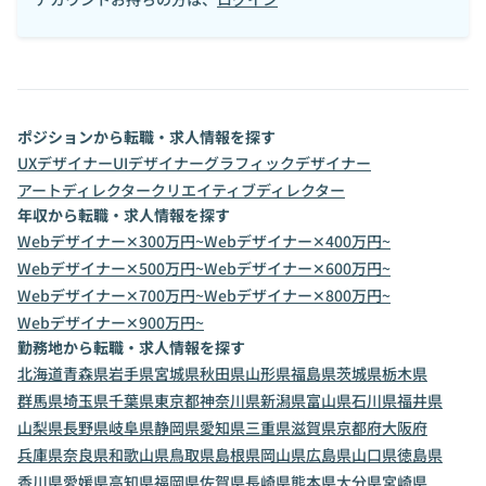
ポジションから転職・求人情報を探す
UXデザイナー
UIデザイナー
グラフィックデザイナー
アートディレクター
クリエイティブディレクター
年収から転職・求人情報を探す
Webデザイナー✕300万円~
Webデザイナー✕400万円~
Webデザイナー✕500万円~
Webデザイナー✕600万円~
Webデザイナー✕700万円~
Webデザイナー✕800万円~
Webデザイナー✕900万円~
勤務地から転職・求人情報を探す
北海道
青森県
岩手県
宮城県
秋田県
山形県
福島県
茨城県
栃木県
群馬県
埼玉県
千葉県
東京都
神奈川県
新潟県
富山県
石川県
福井県
山梨県
長野県
岐阜県
静岡県
愛知県
三重県
滋賀県
京都府
大阪府
兵庫県
奈良県
和歌山県
鳥取県
島根県
岡山県
広島県
山口県
徳島県
香川県
愛媛県
高知県
福岡県
佐賀県
長崎県
熊本県
大分県
宮崎県