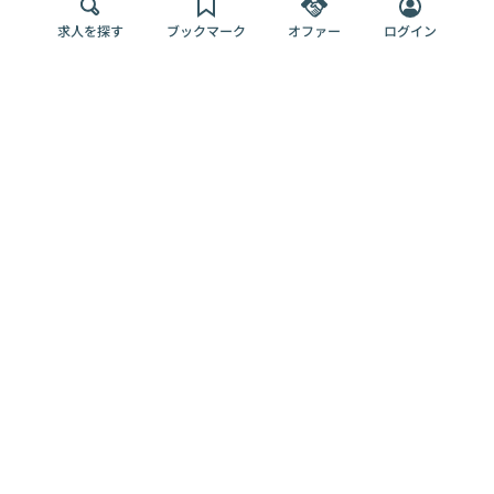
求人を探す
ブックマーク
オファー
ログイン
メディア
サービス
キャリアアップ
採用担当者さま
各種媒体
を目指す
トップページ
Offers AI
Offers
ログイン
利用規約
新規登録・ロ
RPO
Magazine
プライバシー
グイン
Offers HR
予算型リテー
ポリシー
案件を探す
Magazine
導入事例
ナー
外部送信ツー
Offers 職務経
Offers デジタ
ルの一覧
歴
ル人材総研
お役立ち
人事AIコンサ
Offers AI
資料
ルティング
Harness
企業を探す
よくある
求人掲載無料
イベント情報
ご質問
プラン
ヘルプページ
掲載企業/求人
イベント
エンジニア採
の削除依頼