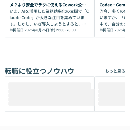
メ？より安全でラクに使えるCowork公開
Codex・Gem
デモ
いま、AIを活用した業務効率化の文脈で「C
昨今、多くの生
laude Code」が大きな注目を集めていま
いますが、「Code
す。しかし、いざ導入しようとすると、セ
中で、自分のタ
キュリティ面の懸念や権限管理のハードル
開催日:
2026年8月26日(水)19:00
~
20:00
いいのか」を自
開催日:
2026年8
から、気軽に使えないケースも多いのでは
か？ 「なんとなく誰かが良いと言っていた
ないでしょうか。 Coworkは、非エンジニ
から」「SNS
アでも簡単に安全に扱えるよう作られた機
ら」と、周りの
能です。そして実は、日常の業務領域であ
ている方も少な
れば「Coworkで十分にカバーできる」だ
Iのポテンシャル
転職に役立つノウハウ
けでなく、想像以上の範囲まで自動化でき
は、評判ではな
もっと見る
ることは、まだあまり知られていません。
ているAIを選ぶこ
そこで本イベントでは、メルカリで生成AI
もやり取りを重
推進を担当されているハヤカワ五味氏をお
まで文脈を忘れず
迎えし、Coworkを使った業務自動化の実
キストだけでな
際を、公開デモを交えてわかりやすくお伝
うときに一番打率が
えします。 前半のLTでは、ハヤカワ氏より
え、次々と新し
メルカリでの判断基準をもとに「なぜClau
それぞれの本当
de CodeはNGになりがちで、なぜCowork
スクごとに最適
なら安全なのか」を解説いただいた上で、C
すのは至難の業です。 そこで