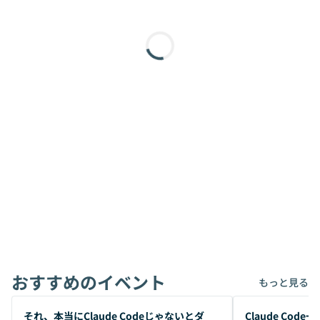
おすすめのイベント
もっと見る
開催前
開催前
それ、本当にClaude Codeじゃないとダ
Claude Co