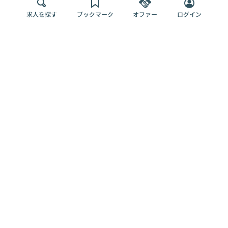
求人を探す
ブックマーク
オファー
ログイン
メディア
サービス
キャリアアップ
採用担当者さま
各種媒体
を目指す
トップページ
Offers AI
Offers
ログイン
利用規約
新規登録・ロ
RPO
Magazine
プライバシー
グイン
Offers HR
予算型リテー
ポリシー
案件を探す
Magazine
導入事例
ナー
外部送信ツー
Offers 職務経
Offers デジタ
ルの一覧
歴
ル人材総研
お役立ち
人事AIコンサ
Offers AI
資料
ルティング
Harness
企業を探す
よくある
求人掲載無料
イベント情報
ご質問
プラン
ヘルプページ
掲載企業/求人
イベント
エンジニア採
の削除依頼