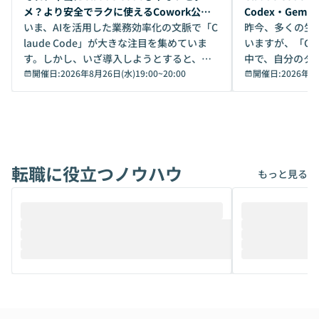
メ？より安全でラクに使えるCowork公開
Codex・Gem
デモ
いま、AIを活用した業務効率化の文脈で「C
昨今、多くの生
laude Code」が大きな注目を集めていま
いますが、「Code
す。しかし、いざ導入しようとすると、セ
中で、自分のタ
キュリティ面の懸念や権限管理のハードル
開催日:
2026年8月26日(水)19:00
~
20:00
いいのか」を自
開催日:
2026年8
から、気軽に使えないケースも多いのでは
か？ 「なんとなく誰かが良いと言っていた
ないでしょうか。 Coworkは、非エンジニ
から」「SNS
アでも簡単に安全に扱えるよう作られた機
ら」と、周りの
能です。そして実は、日常の業務領域であ
ている方も少な
れば「Coworkで十分にカバーできる」だ
Iのポテンシャル
転職に役立つノウハウ
けでなく、想像以上の範囲まで自動化でき
は、評判ではな
もっと見る
ることは、まだあまり知られていません。
ているAIを選ぶこ
そこで本イベントでは、メルカリで生成AI
もやり取りを重
推進を担当されているハヤカワ五味氏をお
まで文脈を忘れず
迎えし、Coworkを使った業務自動化の実
キストだけでな
際を、公開デモを交えてわかりやすくお伝
うときに一番打率が
えします。 前半のLTでは、ハヤカワ氏より
え、次々と新し
メルカリでの判断基準をもとに「なぜClau
それぞれの本当
de CodeはNGになりがちで、なぜCowork
スクごとに最適
なら安全なのか」を解説いただいた上で、C
すのは至難の業です。 そこで