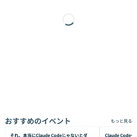
おすすめのイベント
もっと見る
開催前
開催前
それ、本当にClaude Codeじゃないとダ
Claude Co