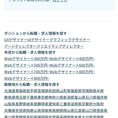
ポジションから転職・求人情報を探す
UXデザイナー
UIデザイナー
グラフィックデザイナー
アートディレクター
クリエイティブディレクター
年収から転職・求人情報を探す
Webデザイナー✕300万円~
Webデザイナー✕400万円~
Webデザイナー✕500万円~
Webデザイナー✕600万円~
Webデザイナー✕700万円~
Webデザイナー✕800万円~
Webデザイナー✕900万円~
勤務地から転職・求人情報を探す
北海道
青森県
岩手県
宮城県
秋田県
山形県
福島県
茨城県
栃木県
群馬県
埼玉県
千葉県
東京都
神奈川県
新潟県
富山県
石川県
福井県
山梨県
長野県
岐阜県
静岡県
愛知県
三重県
滋賀県
京都府
大阪府
兵庫県
奈良県
和歌山県
鳥取県
島根県
岡山県
広島県
山口県
徳島県
香川県
愛媛県
高知県
福岡県
佐賀県
長崎県
熊本県
大分県
宮崎県