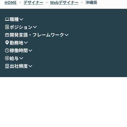
HOME
oworkの基本的な機能をご紹介いただきま
>
デザイナー
>
Webデザイナー
>
沖縄県
は、LLMのフ
す。 続く公開デモでは、実際にCoworkを
ント構築の最前
使ってワークフローを構築する様子をお見
社松尾研究所の尾
職種
せいただきます。数分でワークフローが完
e・Codex・G
ポジション
成する手軽さや、Gmail等の外部サービス
分けの考え方を紐
とセキュアに連携できるポイントなど、実
使わなくなった
開発言語・フレームワーク
演を通じて具体的なイメージをお届けしま
らではの視点でお
勤務地
す。 後半のディスカッションでは、セキュ
のAIに絞るべ
稼働時間
リティの考え方や社内導入の進め方など、
迷っている方か
給与
現場目線でさらに深掘りしていきます。
最適化したい方
「自分の業務をAIで自動化してみたいけ
ご参加をお待ち
出社頻度
ど、何から始めればいいかわからない」と
いう方にこそ参加いただきたいイベントで
す。