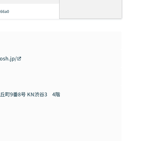
c66a0
osh.jp/
町9番8号 KN渋谷3 4階