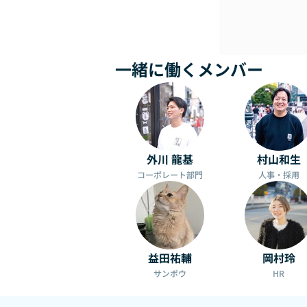
一緒に働くメンバー
外川 龍基
村山和生
コーポレート部門
人事・採用
益田祐輔
岡村玲
サンポウ
HR