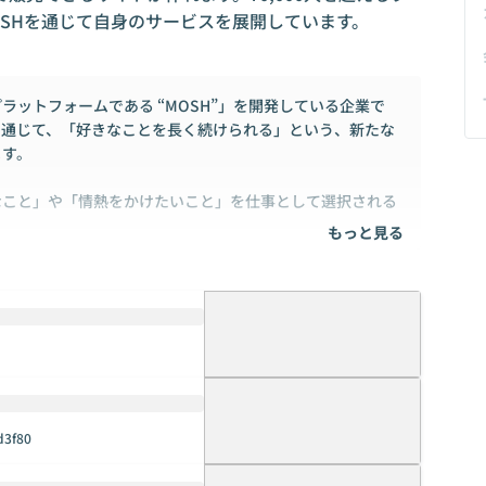
SHを通じて自身のサービスを展開しています。
ットフォームである “MOSH”」を開発している企業で
トを通じて、「好きなことを長く続けられる」という、新たな
ます。
なこと」や「情熱をかけたいこと」を仕事として選択される
もっと見る
めたとしても、個人事業主は3年で62.4%が廃業するなど、
みが整っておらず、継続することが非常に困難を極めているの
になるよう、クリエイターのサービス提供ワークフロー及び
者の体験をプロダクトを通じて高めていきます。
広がり、自己実現豊かな社会づくりに貢献していくことが私
d3f80