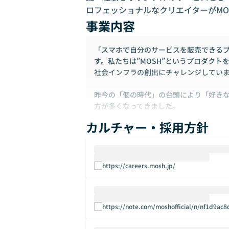
ロフェッショナルなクリエイターがMO
事業内容
「スマホで自分のサービスを販売できるプラ
す。私たちは”MOSH”というプロダク
社会インフラの創出にチャレンジしてい
昨今の「個の時代」の台頭により「好き
方が多くなってきました。
カルチャー・採用方針
一方で心から情熱を注げる仕事を個人で始
「"好"きや"情熱"を長く続ける」仕組
が今の日本の現状です。
https://careers.mosh.jp/
「個人の情熱」が世にとって大きな価値
その周辺のあらゆる体験、サービス受講
これらによって個人の生き様の選択肢が
https://note.com/moshofficial/n/nf1d9ac8
たちの使命です。