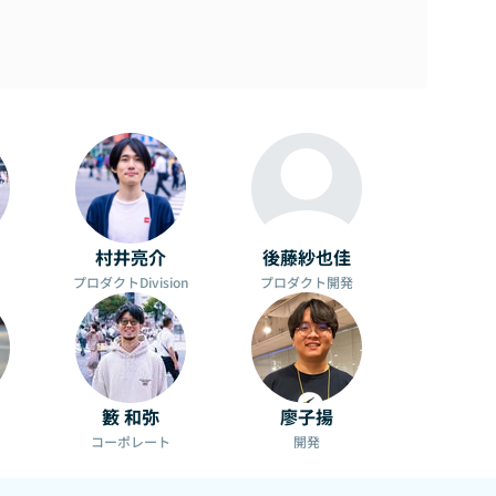
村井亮介
後藤紗也佳
プロダクトDivision
プロダクト開発
籔 和弥
廖子揚
コーポレート
開発