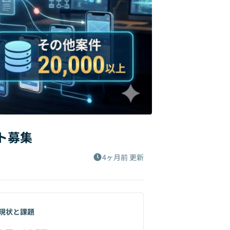
ント募集
4ヶ月前
更新
現状と課題