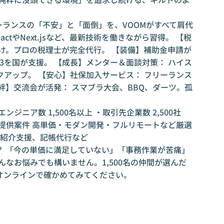
ーランスの「不安」と「面倒」を、VOOMがすべて肩代
actやNext.jsなど、最新技術を働きながら習得。 【税
け。プロの税理士が完全代行。 【装備】補助金申請が
/3を国が支援。 【成長】メンター＆面談対策： ハイス
アップ。 【安心】社保加入サービス： フリーランス
絆】交流会が活発： スマブラ大会、BBQ、ダーツ。孤
ジニア数 1,500名以上 ・取引先企業数 2,500社
提供案件 高単価・モダン開発・フルリモートなど厳選
員紹介支援、記帳代行など
？ 「今の単価に満足していない」「事務作業が苦痛」
んなお悩みでも構いません。1,500名の仲間が選んだ
オンラインで確かめてみてください。