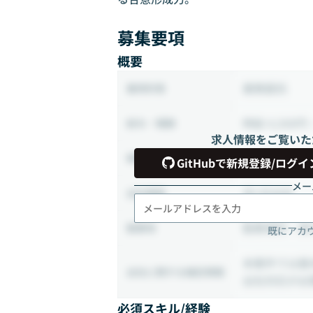
募集要項
概要
業務委託
雇用形態
時給 4,500円 
給与・報酬
求人情報をご覧いた
140時間 ~ 1
稼働時間
GitHubで新規登録/ログイ
メー
月1日出社
出社頻度
勤務場所：東
勤務地
既にアカ
本案件では基
出社に関する補足情報
出社対応が必
必須スキル/経験