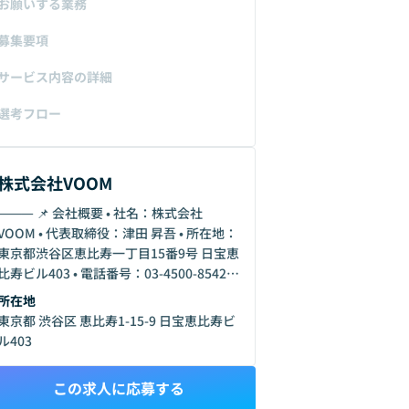
お願いする業務
募集要項
サービス内容の詳細
選考フロー
株式会社VOOM
 📌 会社概要 • 社名：株式会社
OOM • 代表取締役：津田 昇吾 • 所在地：
東京都渋谷区恵比寿一丁目15番9号 日宝恵
寿ビル403 • 電話番号：03-4500-8542 •
設立：2017年4月 • 資本金：970万円（資
所在地
本準備金950万円） • 許認可番号： • 一般
東京都 渋谷区 恵比寿1-15-9 日宝恵比寿ビ
労働者派遣（厚生労働大臣許可番号 派 13-
ル403
15133） • 有料職業紹介（厚生労働大臣
許可番号 13-ユ-312681） • 公式サイト：
この求人に応募する
https://voom0707.com ￼ ⸻ 💼 主な事