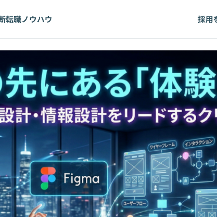
断
転職ノウハウ
採用