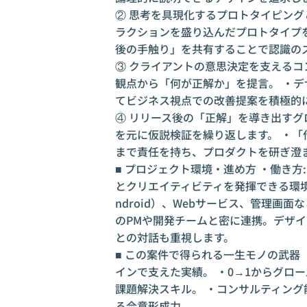
② 思考を具現化するプロトタイピングと
ラクションを盛り込んだプロトタイプ
後の手触り」を共有することで認識の
③ クライアントの意思決定を支えるコン
観点から「何が正解か」を提言。 ・
てビジネス視点での改善提案を積極的
④ リリース後の「正解」を導き出すグ
を元に仮説検証を繰り返します。 ・
まで責任を持ち、プロダクトを研ぎ澄
■ プロジェクト環境・進め方 ・働き
とクリエイティビティを発揮できる環境で
ndroid）、Webサービス、管理画面
のPMや開発チームと密に連携。デザ
との対話も重視します。
■ この案件で得られる一生モノの武器 
インで支えた実績。 ・0→1からグロ
課題解決スキル。 ・コンサルティング
る合意形成力。