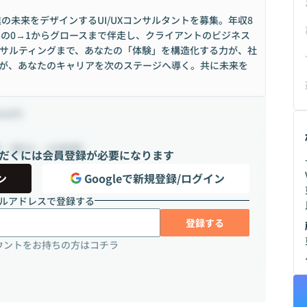
進の未来をデザインするUI/UXコンサルタントを募集。年収8
クトの0→1からグロースまで伴走し、クライアントのビジネス
ンサルティングまで、あなたの「体験」を構造化する力が、社
が、あなたのキャリアを次のステージへ導く。共に未来を
000円
間（週35 ~ 45時間）
だくには会員登録が必要になります
⸻
V
ン
Googleで新規登録/ログイン
ルアドレスで登録する
比
登録する
ウントをお持ちの方はコチラ
3