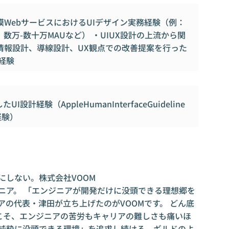
WebサービスにおけるUIデザイン実務経験（例：
万-数十万MAUなど） ・UIUX設計の上流から関
情報設計、導線設計、UX観点での改善提案を行った
ン経験
I設計経験（AppleHumanInterfaceGuideline
計経験）
にしない。株式会社VOOM
ニア。 「エンジニアが開発だけに没頭できる理想郷を
アの代表・津田が立ち上げたのがVOOMです。 どん底
こそ、エンジニアの苦労もキャリアの難しさも痛いほ
に純粋に没頭できる環境」を追求し続ける、ギルドのよ