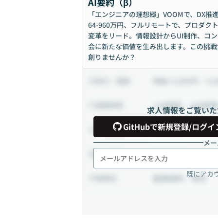
AI要約（β）
「エンジニアの理想郷」VOOMで、DX推
64-960万円、フルリモートで、プロダ
変革をリード。情報設計からUI制作、コ
会に新たな価値を生み出します。この挑戦
創りませんか？
時給 4,500円 ~ 5,
給与・報酬
140時間 ~ 180時
稼働時間
求人情報をご覧いた
GitHubで新規登録/ログイ
業務委託
雇用形態
メー
月1日出社
出社頻度
既にアカ
勤務場所：東京
勤務地