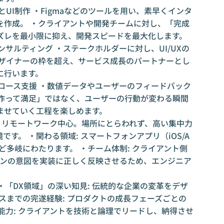
UI制作 ・Figmaなどのツールを用い、素早くインタ
し
を作成。 ・クライアントや開発チームに対し、「完成
ズレを最小限に抑え、開発スピードを最大化します。
サルティング ・ステークホルダーに対し、UI/UXの
デザイナーの枠を超え、サービス成長のパートナーとし
に行います。
ロース支援 ・数値データやユーザーのフィードバック
「作って満足」ではなく、ユーザーの行動が変わる瞬間
ませていく工程を楽しめます。
方: リモートワーク中心。場所にとらわれず、高い集中力
す。 ・関わる領域: スマートフォンアプリ（iOS/A
など多岐にわたります。 ・チーム体制: クライアント側
す
インの意図を実装に正しく反映させるため、エンジニア
・「DX領域」の深い知見: 伝統的な企業の変革をデザ
ースまでの完遂経験: プロダクトの成長フェーズごとの
能力: クライアントを技術と論理でリードし、納得させ