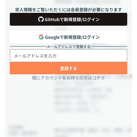
有給休暇（入社半年後に10日付与）
求人情報をご覧いただくには会員登録が必要になります
■家賃手当（月4～1万円）＊東京23区に
GitHubで新規登録/ログイン
お住まいの方 or 大阪支社付近にお住ま
いの方
■勉強手当（月5,000円）
Googleで新規登録/ログイン
■資格取得手当（上限3万円）
メールアドレスで登録する
■勤続賞与（勤続年数×1万円を毎年付
与）
■メンター手当（5,000円～25,000円）、
登録する
マネージャー手当（月50,000円以上）
■扶養手当（配偶者：月1万円、18歳未満
既にアカウントをお持ちの方はコチラ
の子1人：月5,000円）
■社内交流手当（2,000円／回）
■友人紹介手当 ※条件あり
紹介手当：1万円／1人
入社手当：30万円／1人
社内制度
◆社会保険完備（雇用・労災・健康・厚
(待遇・福利厚生)
生年金）