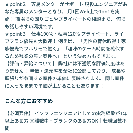
★point２ 専属メンターがサポート 現役エンジニアがあ
なた専属のメンターとなり、 月1回Web上で1on1を実
施！ 職場での困りごとやプライベートの相談まで、 何で
も話しやすい環境です。
★point３ 仕事100%・私事120% プライベート、ライ
フプラン優先も大歓迎！ 例えば、 「男性の育休取得！家
族優先でフルリモで働く」 「趣味のゲーム時間を確保す
るため残業の無い案件へ」 という決め方もできます。
【評価・昇給について】 弊社には不透明な評価制度はあ
りません！ 単価・還元率を全社に公開しており、 成長や
頑張りが参画する案件の単価に反映されます。 同じ案件
に入ったままで単価が上がることもあります！
こんな方におすすめ
【必須要件】 インフラエンジニアとしての実務経験が1年
以上ある方 ※離職中・ブランクのある方OK｜転職回数不
問