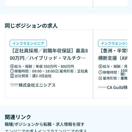
同じポジションの求人
インフラエンジニア
インフラエンジニ
【正社員採用／前職年収保証】最高8
【豊洲・半常駐
00万円／ハイブリッド・マルチクラ
横断支援（AW
ウドPJ推進
給与・報酬：
年収 550万円 ~ 800万円
給与・報酬：
月給 
160時
稼働時間：
09:00 ~ 18:00
雇用形態：
正社員
稼働時間：
間）
出社頻度：
週2-3日出社
雇用形態：
業務委
株式会社エニシアス
CA Guild株
関連リンク
職種/ポジションから転職・求人情報を探す
エンジニア
の求人
インフラエンジニア
の求人