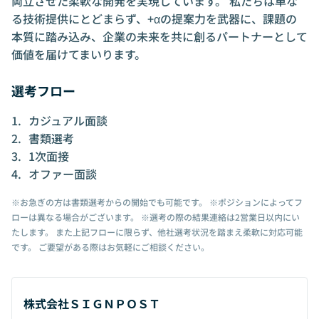
両立させた柔軟な開発を実現しています。 私たちは単な
の市場価値について客観的な意見を聞きたい
る技術提供にとどまらず、+αの提案力を武器に、課題の
等、どんな温度感でも大歓迎です。 皆様から
のご応募を心よりお待ちしております。
本質に踏み込み、企業の未来を共に創るパートナーとして
価値を届けてまいります。
選考フロー
カジュアル面談
書類選考
1次面接
オファー面談
※お急ぎの方は書類選考からの開始でも可能です。 ※ポジションによってフ
ローは異なる場合がございます。 ※選考の際の結果連絡は2営業日以内にい
たします。 また上記フローに限らず、他社選考状況を踏まえ柔軟に対応可能
です。 ご要望がある際はお気軽にご相談ください。
株式会社ＳＩＧＮＰＯＳＴ