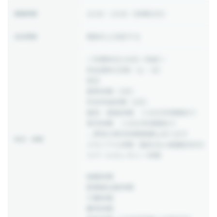
10:00 ~ 19:00
（休憩60分）
稼働時間
相談の上決定する
出社頻度
＜年間休日128日＋有給＞
完全週休2日制（土・日）
祝日
夏季休暇（3日）
年末年始休暇（6日）
産前・産後休暇 ※2025年実績あり
育児休暇 ※2025年実績あり
∟男性の育児休暇実績もあります
休日・休暇
メモリアル休暇（誕生日or結婚記念日）
スクールセレモニー休暇
結婚休暇
配偶者出産休暇
介護休暇
慶弔休暇