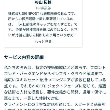
杉山 拓博
HR事業部
株式会社SIGNPOST 代表取締役の杉山です。
私たちの採用活動で最も重要視しているの
は、 「入社前後のギャップをなくすこと」で
す。 企業が候補者様を選ぶのではなく、お互
いが対話を通じて判断しあう場という考えの
もと、 リラックスした空気感での面談・面接
もっと見る
を行っています！ また、志望動機や自己PR
を伺うことはございません。 志望動機やモチ
サービス内容の詳細
ベーションはお話を重ねる中で醸成されるも
のと考えておりますので、 なんとなく話を聞
私たちの強みは、特定の技術領域にとどまらず、フロント
いてみたいという温度感でのご応募も大歓迎
です。 詳しくは以下のnote記事をお読みくだ
エンド・バックエンドからインフラ・クラウド領域まで、
さい！ 【カジュアル面談参加者の口コミ】 h
幅広いスキルセットを持つエンジニアが多数在籍している
ttps://note.com/signpost_pr/n/n7a540c4e
点です。 それぞれのプロジェクトフェーズに応じて、最適
f7b2 【面接について】 https://note.com/si
な技術と人材を提案し、要件定義から開発、運用・保守に
gnpost_pr/n/n3d50fec88238 転職意欲は問
至るまで、一貫した体制で対応。
いません。 積極的にお仕事を探している、ま
クライアントとの丁寧な対話を通じて、スピードと品質を
ずはいろいろな企業の情報を知りたい、自分