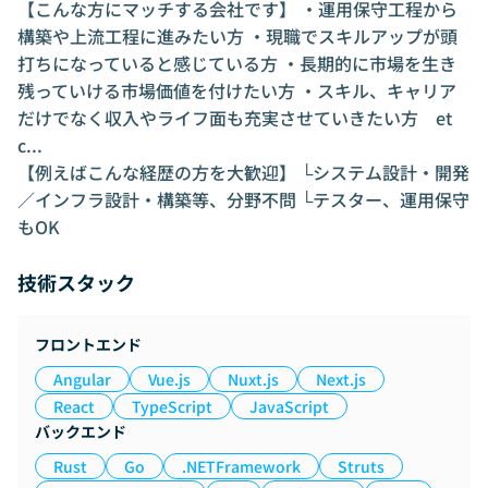
【こんな方にマッチする会社です】 ・運用保守工程から
構築や上流工程に進みたい方 ・現職でスキルアップが頭
打ちになっていると感じている方 ・長期的に市場を生き
残っていける市場価値を付けたい方 ・スキル、キャリア
だけでなく収入やライフ面も充実させていきたい方 et
c...
【例えばこんな経歴の方を大歓迎】 └システム設計・開発
／インフラ設計・構築等、分野不問 └テスター、運用保守
もOK
技術スタック
フロントエンド
Angular
Vue.js
Nuxt.js
Next.js
React
TypeScript
JavaScript
バックエンド
Rust
Go
.NETFramework
Struts