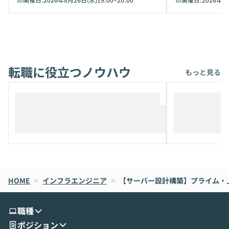
キュリティ面の懸念や権限管理のハードル
いいのか」を自
から、気軽に使えないケースも多いのでは
か？ 「なんとなく誰かが良いと言っていた
ないでしょうか。 Coworkは、非エンジニ
から」「SNS
アでも簡単に安全に扱えるよう作られた機
ら」と、周りの
能です。そして実は、日常の業務領域であ
ている方も少な
れば「Coworkで十分にカバーできる」だ
Iのポテンシャル
転職に役立つノウハウ
けでなく、想像以上の範囲まで自動化でき
は、評判ではな
もっと見る
ることは、まだあまり知られていません。
ているAIを選ぶこ
そこで本イベントでは、メルカリで生成AI
もやり取りを重
推進を担当されているハヤカワ五味氏をお
まで文脈を忘れず
迎えし、Coworkを使った業務自動化の実
キストだけでな
際を、公開デモを交えてわかりやすくお伝
うときに一番打率が
えします。 前半のLTでは、ハヤカワ氏より
え、次々と新し
メルカリでの判断基準をもとに「なぜClau
それぞれの本当
de CodeはNGになりがちで、なぜCowork
スクごとに最適
なら安全なのか」を解説いただいた上で、C
すのは至難の業です。 そこで
HOME
oworkの基本的な機能をご紹介いただきま
>
インフラエンジニア
>
【サーバー設計構築】プライム・
は、LLMのフ
す。 続く公開デモでは、実際にCoworkを
ント構築の最前
使ってワークフローを構築する様子をお見
社松尾研究所の尾
職種
せいただきます。数分でワークフローが完
e・Codex・G
ポジション
成する手軽さや、Gmail等の外部サービス
分けの考え方を紐