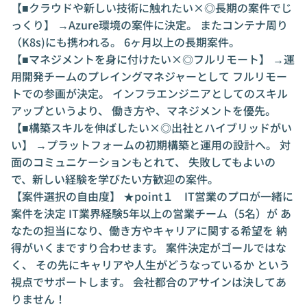
【■クラウドや新しい技術に触れたい×◎長期の案件でじ
っくり】 →Azure環境の案件に決定。 またコンテナ周り
（K8s)にも携われる。 6ヶ月以上の長期案件。
【■マネジメントを身に付けたい×◎フルリモート】 →運
用開発チームのプレイングマネジャーとして フルリモー
トでの参画が決定。 インフラエンジニアとしてのスキル
アップというより、 働き方や、マネジメントを優先。
【■構築スキルを伸ばしたい×◎出社とハイブリッドがい
い】 →プラットフォームの初期構築と運用の設計へ。 対
面のコミュニケーションもとれて、 失敗してもよいの
で、新しい経験を学びたい方歓迎の案件。
【案件選択の自由度】 ★point１ IT営業のプロが一緒に
案件を決定 IT業界経験5年以上の営業チーム（5名）が あ
なたの担当になり、働き方やキャリアに関する希望を 納
得がいくまですり合わせます。 案件決定がゴールではな
く、 その先にキャリアや人生がどうなっているか という
視点でサポートします。 会社都合のアサインは決してあ
りません！