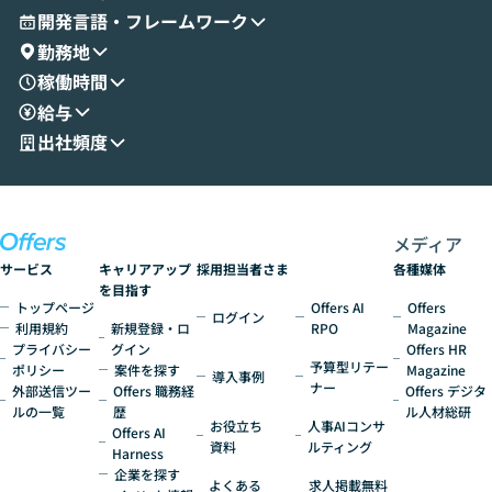
とセキュアに連携できるポイントなど、実
使わなくなった
開発言語・フレームワーク
演を通じて具体的なイメージをお届けしま
らではの視点でお
勤務地
す。 後半のディスカッションでは、セキュ
のAIに絞るべ
稼働時間
リティの考え方や社内導入の進め方など、
迷っている方か
給与
現場目線でさらに深掘りしていきます。
最適化したい方
「自分の業務をAIで自動化してみたいけ
ご参加をお待ち
出社頻度
ど、何から始めればいいかわからない」と
いう方にこそ参加いただきたいイベントで
す。
メディア
サービス
キャリアアップ
採用担当者さま
各種媒体
を目指す
トップページ
Offers AI
Offers
ログイン
利用規約
新規登録・ロ
RPO
Magazine
プライバシー
グイン
Offers HR
予算型リテー
ポリシー
案件を探す
Magazine
導入事例
ナー
外部送信ツー
Offers 職務経
Offers デジタ
ルの一覧
歴
ル人材総研
お役立ち
人事AIコンサ
Offers AI
資料
ルティング
Harness
企業を探す
よくある
求人掲載無料