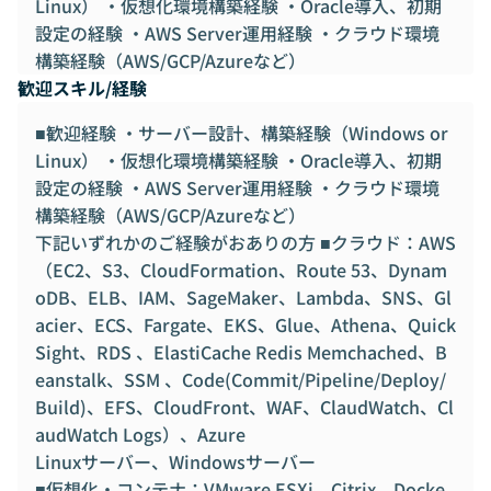
Linux） ・仮想化環境構築経験 ・Oracle導入、初期
設定の経験 ・AWS Server運用経験 ・クラウド環境
構築経験（AWS/GCP/Azureなど）
歓迎スキル/経験
■歓迎経験 ・サーバー設計、構築経験（Windows or
Linux） ・仮想化環境構築経験 ・Oracle導入、初期
設定の経験 ・AWS Server運用経験 ・クラウド環境
構築経験（AWS/GCP/Azureなど）
下記いずれかのご経験がおありの方 ■クラウド：AWS
（EC2、S3、CloudFormation、Route 53、Dynam
oDB、ELB、IAM、SageMaker、Lambda、SNS、Gl
acier、ECS、Fargate、EKS、Glue、Athena、Quick
Sight、RDS 、ElastiCache Redis Memchached、B
eanstalk、SSM 、Code(Commit/Pipeline/Deploy/
Build)、EFS、CloudFront、WAF、ClaudWatch、Cl
audWatch Logs）、Azure
Linuxサーバー、Windowsサーバー
■仮想化・コンテナ：VMware ESXi、Citrix、Docke