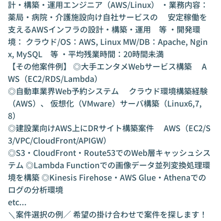
計・構築・運用エンジニア（AWS/Linux） ・業務内容：
薬局・病院・介護施設向け自社サービスの 安定稼働を
支えるAWSインフラの設計・構築・運用 等 ・開発環
境： クラウド/OS：AWS, Linux MW/DB：Apache, Ngin
x, MySQL 等 ・平均残業時間：20時間未満
【その他案件例】 ◎大手エンタメWebサービス構築 A
WS（EC2/RDS/Lambda）
◎自動車業界Web予約システム クラウド環境構築経験
（AWS）、 仮想化（VMware）サーバ構築（Linux6,7,
8）
◎建設業向けAWS上にDRサイト構築案件 AWS（EC2/S
3/VPC/CloudFront/APIGW）
◎S3・CloudFront・Route53でのWeb層キャッシュシス
テム ◎Lambda Functionでの画像データ並列変換処理環
境を構築 ◎Kinesis Firehose・AWS Glue・Athenaでの
ログの分析環境
etc...
＼案件選択の例／ 希望の掛け合わせで案件を探します！