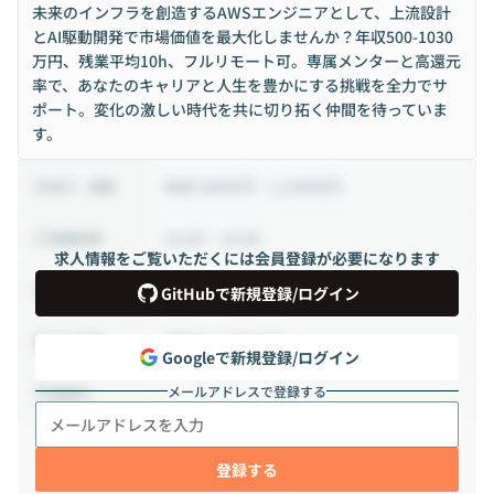
未来のインフラを創造するAWSエンジニアとして、上流設計
とAI駆動開発で市場価値を最大化しませんか？年収500-1030
万円、残業平均10h、フルリモート可。専属メンターと高還元
率で、あなたのキャリアと人生を豊かにする挑戦を全力でサ
ポート。変化の激しい時代を共に切り拓く仲間を待っていま
す。
年収 500万円 ~ 1,030万円
給与・報酬
10:00 ~ 19:00
稼働時間
求人情報をご覧いただくには会員登録が必要になります
正社員
雇用形態
GitHubで新規登録/ログイン
相談の上決定する
出社頻度
Googleで新規登録/ログイン
メールアドレスで登録する
-
勤務地
登録する