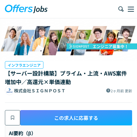
インフラエンジニア
【サーバー設計構築】プライム・上流・AWS案件
増加中／高還元×単価連動
株式会社ＳＩＧＮＰＯＳＴ
2ヶ月前
更新
この求人に応募する
AI要約（β）