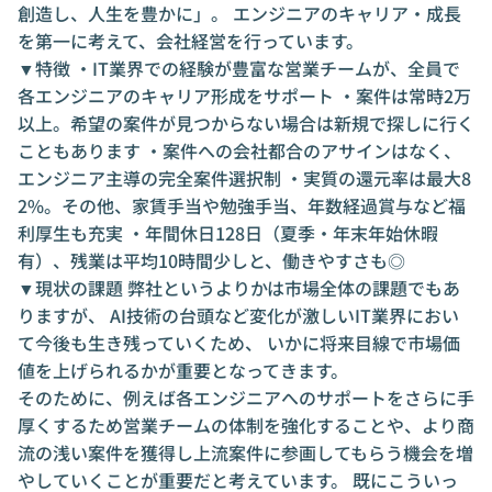
創造し、人生を豊かに」。 エンジニアのキャリア・成長
を第一に考えて、会社経営を行っています。
▼特徴 ・IT業界での経験が豊富な営業チームが、全員で
各エンジニアのキャリア形成をサポート ・案件は常時2万
以上。希望の案件が見つからない場合は新規で探しに行く
こともあります ・案件への会社都合のアサインはなく、
エンジニア主導の完全案件選択制 ・実質の還元率は最大8
2%。その他、家賃手当や勉強手当、年数経過賞与など福
利厚生も充実 ・年間休日128日（夏季・年末年始休暇
有）、残業は平均10時間少しと、働きやすさも◎
▼現状の課題 弊社というよりかは市場全体の課題でもあ
りますが、 AI技術の台頭など変化が激しいIT業界におい
て今後も生き残っていくため、 いかに将来目線で市場価
値を上げられるかが重要となってきます。
そのために、例えば各エンジニアへのサポートをさらに手
厚くするため営業チームの体制を強化することや、より商
流の浅い案件を獲得し上流案件に参画してもらう機会を増
やしていくことが重要だと考えています。 既にこういっ