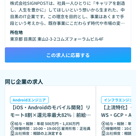
株式会社SIGNPOSTは、社員一人ひとりに『キャリアを創造
し、人生を豊かに』してほしいという想いから生まれた、中
目黒のIT企業です。この理念を目的とし、事業はあくまで手
段という考えから、既存事業にこだわらず時代や市場の変化
に柔軟に適応し、環境や制度を整えながら業績としても毎年
所在地
伸長と堅調に推移しています。設立8期目（※）の比較的若
東京都 目黒区 東山2-3-2コムズフォーラムビル4F
い会社ですがエンジニア人数も毎年純増。社員のキャリアア
ップももちろんですが、安心して長く働いてもらえるようさ
この求人に応募する
まざまな仕組みや福利厚生を整えています。・健康経営優良
法人2026・ストレスフリーカンパニー2026・関東ITソフト
ウェア健康保険組合・プライバシーマーク：第
10825238(01)号＜数字でみるSIGNPOST（※）＞・リモー
同じ企業の求人
ト率：80％・入社時の給与UP割合95％がUP・有給消化率：
80％・仕事時の服装：私服99％:スーツ1％・社員割合：中途
100％・平均年齢：31歳・男女比：7:3※2026年6月時点
Androidエンジニア
インフラエンジニ
【iOS・Androidのモバイル開発】リ
【上流特化】ク
モート8割×還元率最大82%｜前給保
WS・GCP・A
証
業可
給与・報酬：
年収 500万円 ~ 1,030万円
給与・報酬：
年収 
稼働時間：
10:00 ~ 19:00
雇用形態：
正社員
稼働時間：
10:00 
出社頻度：
相談の上決定する
出社頻度：
相談の