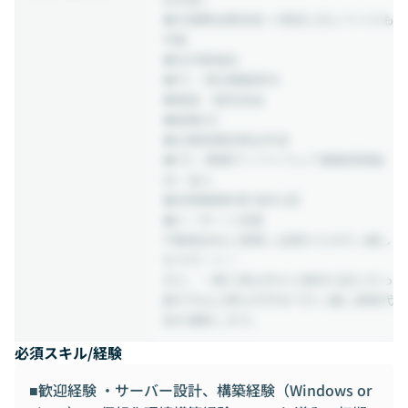
◆交通費全額支給 ※規定に応じてバスも
可能
◆社内勉強会
◆PC・周辺機器貸与
◆服装・髪色自由
◆副業OK
◆企業型確定拠出年金
◆ITS（関東ITソフトウェア健康保険組
合）加入
◆定期健康診断 毎年1回
◆U・Iターン支援
不動産会社と提携し全国からの引っ越し
をサポート！
また、一都三県以外から東京23区に引っ
越す方は上限10万円まで引っ越し業者代
金を補助します。
必須スキル/経験
■歓迎経験 ・サーバー設計、構築経験（Windows or